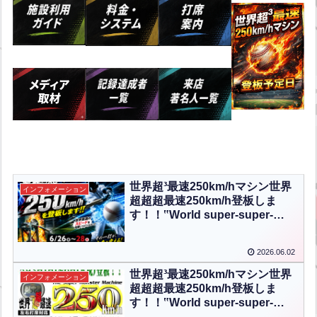
世界超³最速250km/hマシン世界
インフォメーション
超超超最速250km/h登板しま
す！！‟World super-super-
super fastest 250km/h will take
the mound!!‟【ENG CHT KOR
2026.06.02
JPN】
世界超³最速250km/hマシン世界
インフォメーション
超超超最速250km/h登板しま
す！！‟World super-super-
super fastest 250km/h will take