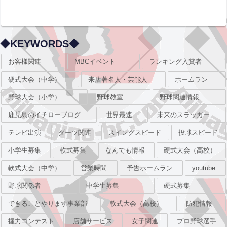
◆KEYWORDS◆
お客様関連
MBCイベント
ランキング入賞者
硬式大会（中学）
来店著名人・芸能人
ホームラン
野球大会（小学）
野球教室
野球関連情報
鹿児島のイチローブログ
世界最速
未来のスラッガー
テレビ出演
ダーツ関連
スイングスピード
投球スピード
小学生募集
軟式募集
なんでも情報
硬式大会（高校）
軟式大会（中学）
営業時間
予告ホームラン
youtube
野球関係者
中学生募集
硬式募集
できることやります事業部
軟式大会（高校）
防犯情報
握力コンテスト
店舗サービス
女子関連
プロ野球選手