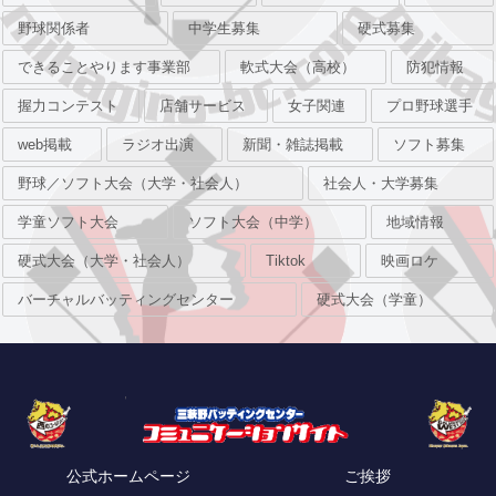
野球関係者
中学生募集
硬式募集
できることやります事業部
軟式大会（高校）
防犯情報
握力コンテスト
店舗サービス
女子関連
プロ野球選手
web掲載
ラジオ出演
新聞・雑誌掲載
ソフト募集
野球／ソフト大会（大学・社会人）
社会人・大学募集
学童ソフト大会
ソフト大会（中学）
地域情報
硬式大会（大学・社会人）
Tiktok
映画ロケ
バーチャルバッティングセンター
硬式大会（学童）
公式ホームページ
ご挨拶