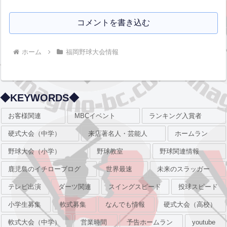
コメントを書き込む
ホーム
福岡野球大会情報
◆KEYWORDS◆
お客様関連
MBCイベント
ランキング入賞者
硬式大会（中学）
来店著名人・芸能人
ホームラン
野球大会（小学）
野球教室
野球関連情報
鹿児島のイチローブログ
世界最速
未来のスラッガー
テレビ出演
ダーツ関連
スイングスピード
投球スピード
小学生募集
軟式募集
なんでも情報
硬式大会（高校）
軟式大会（中学）
営業時間
予告ホームラン
youtube