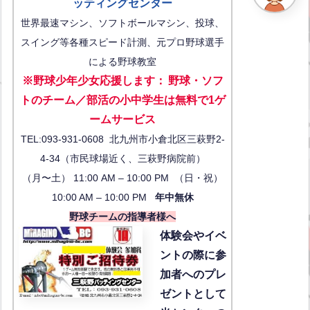
ッティングセンター
世界最速マシン、ソフトボールマシン、投球、
スイング等各種スピード計測、元プロ野球選手
による野球教室
※野球少年少女応援します
：
野球・ソフ
トのチーム／部活の小中学生は無料で1ゲ
ーム
サービス
TEL:093-931-0608 北九州市小倉北区三萩野2-
4-34（市民球場近く、三萩野病院前）
（月〜土） 11:00 AM – 10:00 PM （日・祝）
10:00 AM – 10:00 PM
年中無休
野球チームの指導者様へ
体験会
やイベ
ントの際に参
加者へのプレ
ゼントとして