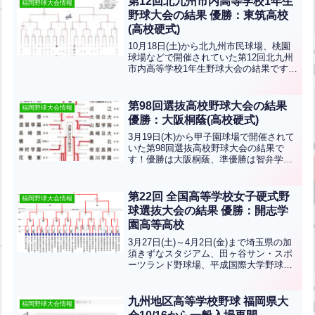
第12回北九州市内高等学校1年生
福岡野球大会情報
野球大会の結果 優勝：東筑高校
(高校硬式)
10月18日(土)から北九州市民球場、桃園
球場などで開催されていた第12回北九州
市内高等学校1年生野球大会の結果です！
優勝は東筑高校、準優勝は自由ヶ丘高校
です！おめでとうございます！
第98回選抜高校野球大会の結果
福岡野球大会情報
優勝：大阪桐蔭(高校硬式)
3月19日(木)から甲子園球場で開催されて
いた第98回選抜高校野球大会の結果で
す！優勝は大阪桐蔭、準優勝は智弁学園
です！おめでとうございます！福岡県か
ら九州国際大付属が出場ました！
第22回 全国高等学校女子硬式野
福岡野球大会情報
球選抜大会の結果 優勝：開志学
園高等高校
3月27日(土)～4月2日(金)まで埼玉県の加
須きずなスタジアム、田ヶ谷サン・スポ
ーツランド野球場、平成国際大学野球ス
タジアムで開催されていた第22回 全国高
等学校女子硬式野球選抜大会の結果で
す。福岡県から折尾愛真高等学校が出場
九州地区高等学校野球 福岡県大
福岡野球大会情報
しました！優...全文はクリック