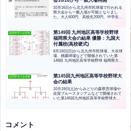
会10/16から一般入場再開
10月16日から北九州市民球場で行われる
県大会から一般入場が可能となりまし
た。大人600円、高校生200円、中学生以
下 無料
第149回 九州地区高等学校野球
福岡野球大会情報
福岡県大会の結果 優勝：九国大
付属校(高校硬式)
9月19日(日)から北九州市民球場、大谷球
場、桃園球場などで開催されていた第
149回 九州地区高等学校野球 福岡県大会
の結果です。優勝は九国大付、準優勝は
福岡第一、3位は自由ヶ丘です。おめでと
うございます！
第145回九州地区高等学校野球大
福岡野球大会情報
会の結果
10月19日(土)からみどりの森県営球場や
佐賀ブルースタジアムなどで開催されて
いた第145回九州地区高等学校野球大会
の結果です！優勝は明豊高校、準優勝は
大分商業高校です！おめでとうございま
す！
コメント