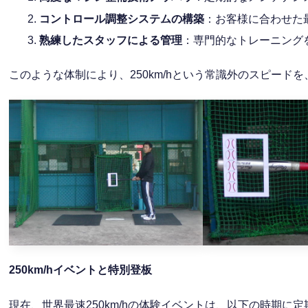
コントロール調整システムの構築
：お客様に合わせた
熟練したスタッフによる管理
：専門的なトレーニング
このような体制により、250km/hという常識外のスピー
250km/h
イベントと特別登板
現在、世界最速250km/hの体験イベントは、以下の時期に