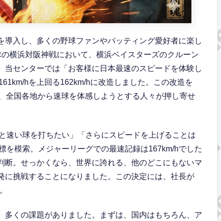
シンを導入し、多くの野球ファンやバッティング愛好者に楽し
野球の横浜対阪神戦において、横浜ベイスターズのクルーン
受け、当センターでは「お客様に日本最速のスピードを体験し
km/hを上回る162km/hに改造しました。この改造を
訪れ、全国各地から速球を体感しようとする人々が押し寄せ
と速い球を打ちたい」「さらにスピードを上げることは
を模索。メジャーリーグでの最速記録は167km/hでした
いと判断。せっかくなら、世界に誇れる、他のどこにもないマ
ン開発に挑戦することになりました。この決定には、社長が
。
には、多くの課題がありました。まずは、国内はもちろん、ア