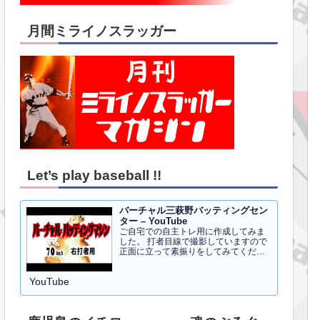
月間ミライノスラッガー
Let’s play baseball !!
バーチャル三萩野バッティングセン
ター – YouTube
ご自宅での自主トレ用に作成してみま
した。 打者目線で撮影していますので
正面に立って素振りをしてみてくださ
い。イメトレのお手伝いにはなるかと
思います。 右打者、左打者すべて３０
YouTube
球でセッティングしています。