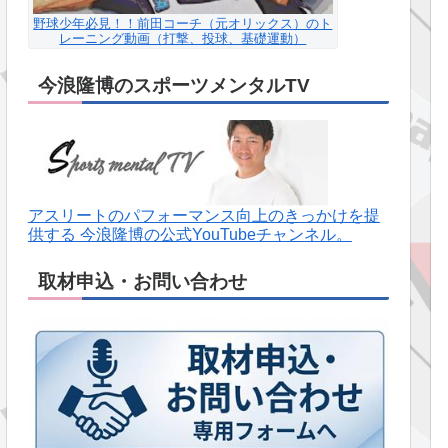
野球少年必見！！前田コーチ（元オリックス）のト
レーニング動画（打撃、投球、基礎運動）
今浪隆博のスポーツメンタルTV
アスリートのパフォーマンス向上のきっかけを提
供する 今浪隆博の公式YouTubeチャンネル。
取材申込・お問い合わせ