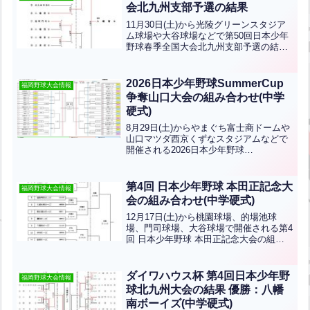
チームは九州...全文はクリック
会北九州支部予選の結果
11月30日(土)から光陵グリーンスタジア
ム球場や大谷球場などで第50回日本少年
野球春季全国大会北九州支部予選の結果
です優勝は八幡南ボーイズ、準優勝は小
倉ボーイズです！八幡南ボーイズ優勝お
めでとうございます！！第50回日本少年
2026日本少年野球SummerCup
福岡野球大会情報
野球春季全国大...全文はクリック
争奪山口大会の組み合わせ(中学
硬式)
8月29日(土)からやまぐち富士商ドームや
山口マツダ西京くずなスタジアムなどで
開催される2026日本少年野球
SummerCup争奪山口大会の組み合わせで
す北九州支部から山口防府ボーイズ、八
幡南ボーイズ、小倉東ボーイズ、小倉ボ
第4回 日本少年野球 本田正記念大
福岡野球大会情報
ーイズ、宇部ボー...全文はクリック
会の組み合わせ(中学硬式)
12月17日(土)から桃園球場、的場池球
場、門司球場、大谷球場で開催される第4
回 日本少年野球 本田正記念大会の組み
合わせです。北九州支部から小倉ボーイ
ズ、福岡門司ボーイズ、八幡南ボーイ
ズ、宇部ボーイズが出場します！優勝目
ダイワハウス杯 第4回日本少年野
福岡野球大会情報
指して頑張ってくだ...全文はクリック
球北九州大会の結果 優勝：八幡
南ボーイズ(中学硬式)