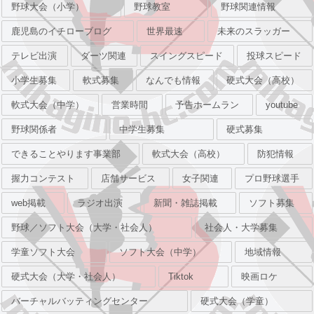
野球大会（小学）
野球教室
野球関連情報
鹿児島のイチローブログ
世界最速
未来のスラッガー
テレビ出演
ダーツ関連
スイングスピード
投球スピード
小学生募集
軟式募集
なんでも情報
硬式大会（高校）
軟式大会（中学）
営業時間
予告ホームラン
youtube
野球関係者
中学生募集
硬式募集
できることやります事業部
軟式大会（高校）
防犯情報
握力コンテスト
店舗サービス
女子関連
プロ野球選手
web掲載
ラジオ出演
新聞・雑誌掲載
ソフト募集
野球／ソフト大会（大学・社会人）
社会人・大学募集
学童ソフト大会
ソフト大会（中学）
地域情報
硬式大会（大学・社会人）
Tiktok
映画ロケ
バーチャルバッティングセンター
硬式大会（学童）