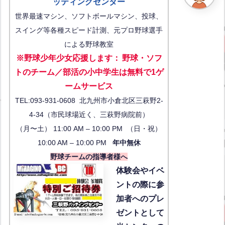
ッティングセンター
世界最速マシン、ソフトボールマシン、投球、
スイング等各種スピード計測、元プロ野球選手
による野球教室
※野球少年少女応援します
：
野球・ソフ
トのチーム／部活の小中学生は無料で1ゲ
ーム
サービス
TEL:093-931-0608 北九州市小倉北区三萩野2-
4-34（市民球場近く、三萩野病院前）
（月〜土） 11:00 AM – 10:00 PM （日・祝）
10:00 AM – 10:00 PM
年中無休
野球チームの指導者様へ
体験会
やイベ
ントの際に参
加者へのプレ
ゼントとして