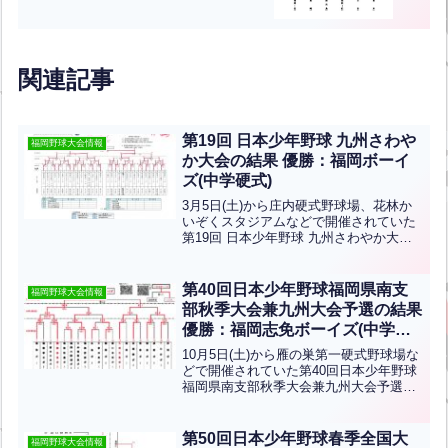
関連記事
第19回 日本少年野球 九州さわや
福岡野球大会情報
か大会の結果 優勝：福岡ボーイ
ズ(中学硬式)
3月5日(土)から庄内硬式野球場、花林か
いぞくスタジアムなどで開催されていた
第19回 日本少年野球 九州さわやか大会
の結果です。優勝は福岡ボーイズ、準優
勝は黄城ボーイズです。おめでとうござ
います！
第40回日本少年野球福岡県南支
福岡野球大会情報
部秋季大会兼九州大会予選の結果
優勝：福岡志免ボーイズ(中学硬
式)
10月5日(土)から雁の巣第一硬式野球場な
どで開催されていた第40回日本少年野球
福岡県南支部秋季大会兼九州大会予選の
結果です。優勝は福岡志免ボーイズ、準
優勝は九州古賀ボーイズ、第3位は二日市
ボーイズです！おめでとうございます！3
第50回日本少年野球春季全国大
福岡野球大会情報