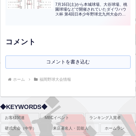
7月16日(土)から本城球場、大谷球場、桃
園球場などで開催されていたダイワハウ
ス杯 第4回日本少年野球北九州大会の結
果です。優勝は八幡南ボーイズ、準優勝
は小倉ボーイズです！おめでとうござい
ます！！
コメント
コメントを書き込む
ホーム
福岡野球大会情報
◆KEYWORDS◆
お客様関連
MBCイベント
ランキング入賞者
硬式大会（中学）
来店著名人・芸能人
ホームラン