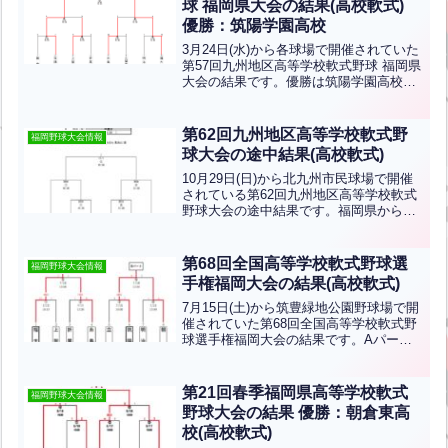
球 福岡県大会の結果(高校軟式)
優勝：筑陽学園高校
3月24日(水)から各球場で開催されていた
第57回九州地区高等学校軟式野球 福岡県
大会の結果です。優勝は筑陽学園高校、
準優勝は福大大濠高校です。おめでとう
ごうございます！
第62回九州地区高等学校軟式野
福岡野球大会情報
球大会の途中結果(高校軟式)
10月29日(日)から北九州市民球場で開催
されている第62回九州地区高等学校軟式
野球大会の途中結果です。福岡県からは
筑陽学園、福大大濠が出場します！優勝
目指して頑張ってください！
第68回全国高等学校軟式野球選
福岡野球大会情報
手権福岡大会の結果(高校軟式)
7月15日(土)から筑豊緑地公園野球場で開
催されていた第68回全国高等学校軟式野
球選手権福岡大会の結果です。Aパート
優勝校は福大大濠、Bパート優勝校は筑
陽学園です。各優勝校は7月29日(土)から
小郡市野球場で開催される「第68回全国
第21回春季福岡県高等学校軟式
福岡野球大会情報
高等学校...全文はクリック
野球大会の結果 優勝：朝倉東高
校(高校軟式)