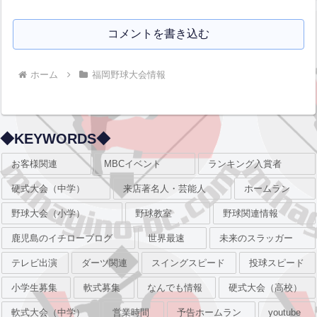
コメントを書き込む
ホーム
福岡野球大会情報
◆KEYWORDS◆
お客様関連
MBCイベント
ランキング入賞者
硬式大会（中学）
来店著名人・芸能人
ホームラン
野球大会（小学）
野球教室
野球関連情報
鹿児島のイチローブログ
世界最速
未来のスラッガー
テレビ出演
ダーツ関連
スイングスピード
投球スピード
小学生募集
軟式募集
なんでも情報
硬式大会（高校）
軟式大会（中学）
営業時間
予告ホームラン
youtube