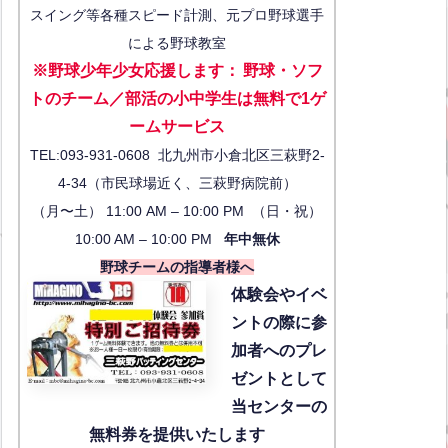
スイング等各種スピード計測、元プロ野球選手
による野球教室
※野球少年少女応援します
：
野球・ソフ
トのチーム／部活の小中学生は無料で1ゲ
ーム
サービス
TEL:093-931-0608 北九州市小倉北区三萩野2-
4-34（市民球場近く、三萩野病院前）
（月〜土） 11:00 AM – 10:00 PM （日・祝）
10:00 AM – 10:00 PM
年中無休
野球チームの指導者様へ
体験会
やイベ
ントの際に参
加者へのプレ
ゼントとして
当センターの
無料券を提供いたします