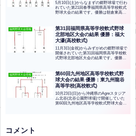
5月10日(土)からなまずの郷野球場で行わ
れていた第21回春季福岡県高等学校軟式
野球大会の結果です。優勝は朝倉東高
校、準優勝は糸島農業高校です。おめで
とうございます！
第31回福岡県高等学校軟式野球
福岡野球大会情報
北部地区大会の結果 優勝：福大
大濠(高校軟式)
11月3日(金祝)からみずがめの郷野球場で
開催されていた第31回福岡県高等学校軟
式野球北部地区大会の結果です。優勝は
福大大濠、準優勝は糸島農業です。おめ
でとうございます！北九州市から折尾愛
真高校が出場しました。
第60回九州地区高等学校軟式野
福岡野球大会情報
球大会の結果 優勝：東九州龍谷
高等学校(高校軟式)
10月23日(日)から沖縄県のAgreスタジア
ム北谷(北谷公園野球場)で開催していた
第60回九州地区高等学校軟式野球大会の
結果です。優勝は東九州龍谷高等学校(大
分)、準優勝は福岡大附属大濠高等学校
(福岡)です。優勝おめでとうございま
す！福岡...全文はクリック
コメント