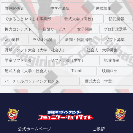
野球関係者
中学生募集
硬式募集
できることやります事業部
軟式大会（高校）
防犯情報
握力コンテスト
店舗サービス
女子関連
プロ野球選手
web掲載
ラジオ出演
新聞・雑誌掲載
ソフト募集
野球／ソフト大会（大学・社会人）
社会人・大学募集
学童ソフト大会
ソフト大会（中学）
地域情報
硬式大会（大学・社会人）
Tiktok
映画ロケ
バーチャルバッティングセンター
硬式大会（学童）
公式ホームページ
ご挨拶