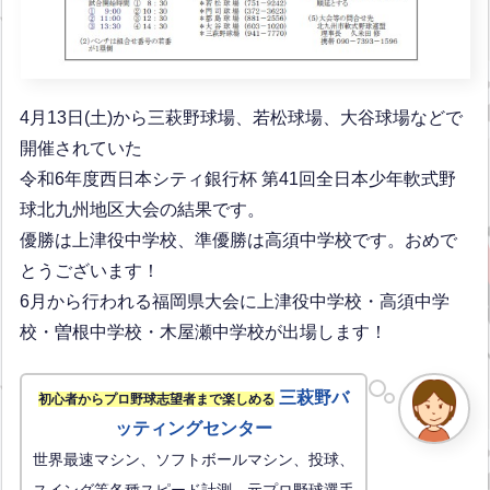
4月13日(土)から三萩野球場、若松球場、大谷球場などで
開催されていた
令和6年度西日本シティ銀行杯 第41回全日本少年軟式野
球北九州地区大会の結果です。
優勝は上津役中学校、準優勝は高須中学校です。おめで
とうございます！
6月から行われる福岡県大会に上津役中学校・高須中学
校・曽根中学校・木屋瀬中学校が出場します！
三萩野バ
初心者からプロ野球志望者まで楽しめる
ッティングセンター
世界最速マシン、ソフトボールマシン、投球、
スイング等各種スピード計測、元プロ野球選手