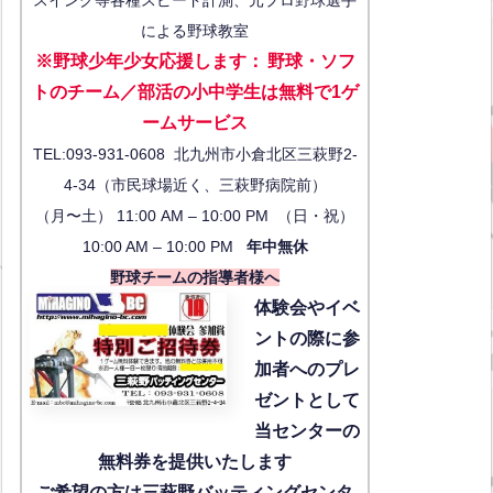
による野球教室
※野球少年少女応援します
：
野球・ソフ
トのチーム／部活の小中学生は無料で1ゲ
ーム
サービス
TEL:093-931-0608 北九州市小倉北区三萩野2-
4-34（市民球場近く、三萩野病院前）
（月〜土） 11:00 AM – 10:00 PM （日・祝）
10:00 AM – 10:00 PM
年中無休
野球チームの指導者様へ
体験会
やイベ
ントの際に参
加者へのプレ
ゼントとして
当センターの
無料券を提供いたします
ご希望の方は三萩野バッティングセンタ