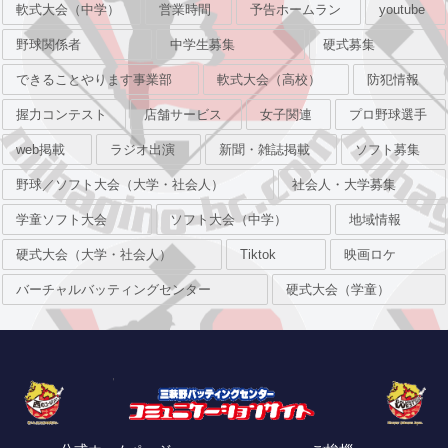
軟式大会（中学）
営業時間
予告ホームラン
youtube
野球関係者
中学生募集
硬式募集
できることやります事業部
軟式大会（高校）
防犯情報
握力コンテスト
店舗サービス
女子関連
プロ野球選手
web掲載
ラジオ出演
新聞・雑誌掲載
ソフト募集
野球／ソフト大会（大学・社会人）
社会人・大学募集
学童ソフト大会
ソフト大会（中学）
地域情報
硬式大会（大学・社会人）
Tiktok
映画ロケ
バーチャルバッティングセンター
硬式大会（学童）