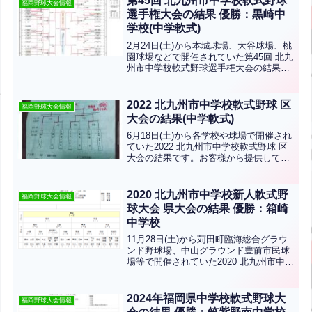
第45回 北九州市中学校軟式野球
福岡野球大会情報
選手権大会の結果 優勝：黒崎中
学校(中学軟式)
2月24日(土)から本城球場、大谷球場、桃
園球場などで開催されていた第45回 北九
州市中学校軟式野球選手権大会の結果で
す。優勝は黒崎中学校、準優勝は北九州
ジュニアベースボールクラブです。おめ
でとうございます！！
2022 北九州市中学校軟式野球 区
福岡野球大会情報
大会の結果(中学軟式)
6月18日(土)から各学校や球場で開催され
ていた2022 北九州市中学校軟式野球 区
大会の結果です。お客様から提供してい
ただきました。ありがとうございます！
結果小倉北区：優勝は足立・富野中学
校、準優勝は篠崎中学校小倉南区：優勝
2020 北九州市中学校新人軟式野
福岡野球大会情報
は曽根中学校、...全文はクリック
球大会 県大会の結果 優勝：箱崎
中学校
11月28日(土)から苅田町臨海総合グラウ
ンド野球場、中山グラウンド豊前市民球
場等で開催されていた2020 北九州市中学
校新人軟式野球大会 県大会の結果です北
九州市から高須中学校、思永中学校、折
尾愛真中学校が出場します優勝は箱崎中
2024年福岡県中学校軟式野球大
福岡野球大会情報
学校、準優...全文はクリック