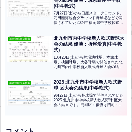
会の結果 優勝：筑紫野南中学校
(中学軟式)
7月27日(土)から日産スターグラウンド、
苅田臨海総合グラウンド野球場などで開
催されていた2024年福岡県中学校軟式野
球大会の結果です。優勝は筑紫野南中学
校、準優勝は古賀BBC、3位は原、宅
峰・歴木中学校です。筑紫野南中学校、
北九州市内中学校新人軟式野球大
福岡野球大会情報
古賀BBCは九...全文はクリック
会の結果 優勝：折尾愛真(中学軟
式)
10月28日(土)から的場池球場、本城球
場、桃園球場、大谷球場で開催された北
九州市内中学校新人軟式野球大会の結果
です。優勝は折尾愛真中学校、準優勝は
花尾中学校、第3位は上津役・八児中学校
です。おめでとうございます！上記の3チ
2025 北九州市中学校新人軟式野
福岡野球大会情報
ームは県大会に出...全文はクリック
球 区大会の結果(中学軟式)
9月27日(土)から各球場で開催されていた
2025 北九州市中学校新人軟式野球 区大
会の結果です。門司区：優勝は門司・早
鞆、準優勝：柳西・戸ノ上小倉北区：篠
崎中学校、準優勝：思永・南小倉小倉南
区：優勝：曽根中学校、準優勝：沼・吉
田、3位：北...全文はクリック
コメント