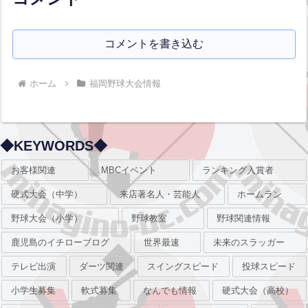
コメントを書き込む
ホーム
福岡野球大会情報
◆KEYWORDS◆
お客様関連
MBCイベント
ランキング入賞者
硬式大会（中学）
来店著名人・芸能人
ホームラン
野球大会（小学）
野球教室
野球関連情報
鹿児島のイチローブログ
世界最速
未来のスラッガー
テレビ出演
ダーツ関連
スイングスピード
投球スピード
小学生募集
軟式募集
なんでも情報
硬式大会（高校）