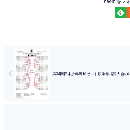
naomiを
第34回日本少年野球ゼット旗争奪福岡大会の結