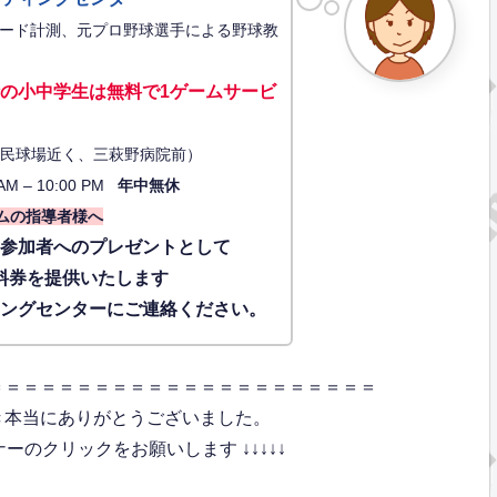
ード計測、元プロ野球選手による野球教
の小中学生は無料で1ゲーム
サービ
34（市民球場近く、三萩野病院前）
AM – 10:00 PM
年中無休
ムの指導者様へ
に参加者へのプレゼントとして
料券を提供いたします
ィングセンターにご連絡ください。
＝＝＝＝＝＝＝＝＝＝＝＝＝＝＝＝＝＝＝＝＝＝
き本当にありがとうございました。
のクリックをお願いします ↓↓↓↓↓