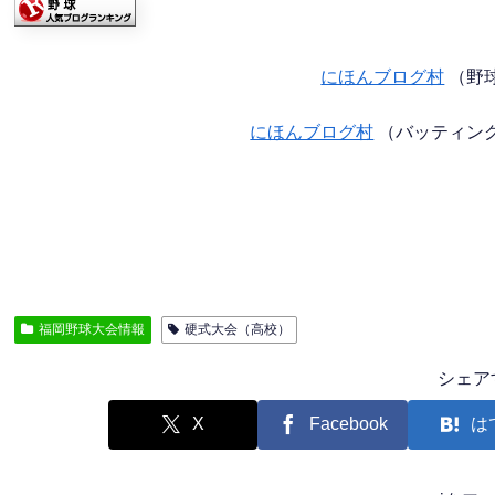
にほんブログ村
（野
にほんブログ村
（バッティン
福岡野球大会情報
硬式大会（高校）
シェア
X
Facebook
は