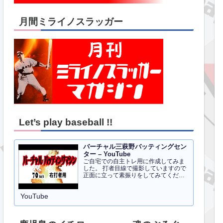
月間ミライノスラッガー
Let’s play baseball !!
バーチャル三萩野バッティングセン
ター – YouTube
ご自宅での自主トレ用に作成してみま
した。 打者目線で撮影していますので
正面に立って素振りをしてみてくださ
い。イメトレのお手伝いにはなるかと
思います。 右打者、左打者すべて３０
YouTube
球でセッティングしています。