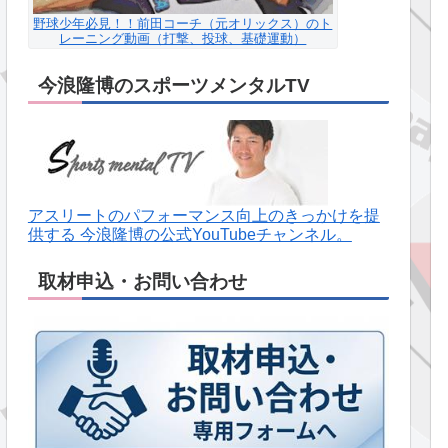
野球少年必見！！前田コーチ（元オリックス）のト
レーニング動画（打撃、投球、基礎運動）
今浪隆博のスポーツメンタルTV
アスリートのパフォーマンス向上のきっかけを提
供する 今浪隆博の公式YouTubeチャンネル。
取材申込・お問い合わせ