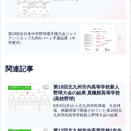
第19回全日本中学野球選手権大会ジャイ
アンツカップ九州Aパート予選結果（中
学硬式）
関連記事
第19回北九州市内高等学校新人
福岡野球大会情報
野球大会の結果 真颯館高等学校
(高校野球)
8月4日(木)から北九州市民球場、大谷球
場、桃園球場で開催されていた第19回北
九州市内高等学校新人野球大会の結果で
す。優勝は真颯館高等学校、準優勝は自
由ヶ丘高等学校です。おめでとうござい
ます！
第12回北九州市内高等学校1年生