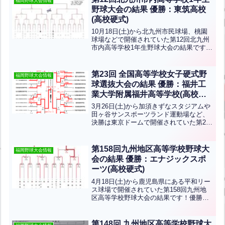
福岡野球大会情報
野球大会の結果 優勝：東筑高校
(高校硬式)
10月18日(土)から北九州市民球場、桃園
球場などで開催されていた第12回北九州
市内高等学校1年生野球大会の結果です！
優勝は東筑高校、準優勝は自由ヶ丘高校
です！おめでとうございます！
第23回 全国高等学校女子硬式野
福岡野球大会情報
球選抜大会の結果 優勝：福井工
業大学附属福井高等学校(高校女
子硬式野球)
3月26日(土)から加須きずなスタジアムや
田ヶ谷サンスポーツランド運動場など、
決勝は東京ドームで開催されていた第23
回 全国高等学校女子硬式野球選抜大会の
結果です。優勝は福井工業大学附属福井
高等学校、準優勝は神戸弘陵学園高等学
第158回九州地区高等学校野球大
福岡野球大会情報
校です！おめで...全文はクリック
会の結果 優勝：エナジックスポ
ーツ(高校硬式)
4月18日(土)から鹿児島県にある平和リー
ス球場で開催されていた第158回九州地
区高等学校野球大会の結果です！優勝は
エナジックスポーツ、準優勝は沖縄尚学
です！おめでとうございます！
第148回 九州地区高等学校野球大