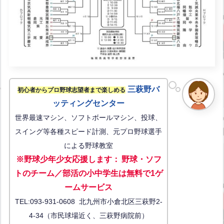
三萩野バ
初心者からプロ野球志望者まで楽しめる
ッティングセンター
世界最速マシン、ソフトボールマシン、投球、
スイング等各種スピード計測、元プロ野球選手
による野球教室
※野球少年少女応援します
：
野球・ソフ
トのチーム／部活の小中学生は無料で1ゲ
ーム
サービス
TEL:093-931-0608 北九州市小倉北区三萩野2-
4-34（市民球場近く、三萩野病院前）