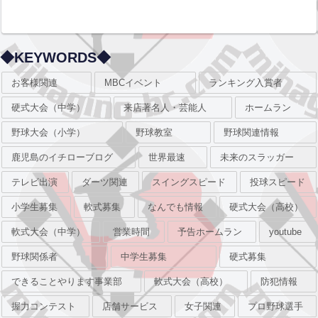
◆KEYWORDS◆
お客様関連
MBCイベント
ランキング入賞者
硬式大会（中学）
来店著名人・芸能人
ホームラン
野球大会（小学）
野球教室
野球関連情報
鹿児島のイチローブログ
世界最速
未来のスラッガー
テレビ出演
ダーツ関連
スイングスピード
投球スピード
小学生募集
軟式募集
なんでも情報
硬式大会（高校）
軟式大会（中学）
営業時間
予告ホームラン
youtube
野球関係者
中学生募集
硬式募集
できることやります事業部
軟式大会（高校）
防犯情報
握力コンテスト
店舗サービス
女子関連
プロ野球選手