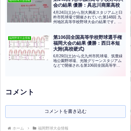
福岡野球大会情報
会の結果 優勝：具志川商業高校
4月24日(土)から別大興産スタジアムと臼
杵市民球場で開催されていた第148回 九
州地区高等学校野球大会の結果です。優
勝は具志川商業高校、準優勝は九国大付
ですおめでとうございます！福岡県から
九国大付、真颯館、東福岡、福大大濠が
第106回全国高等学校野球選手権
福岡野球大会情報
出場します。
福岡大会の結果 優勝：西日本短
大附(高校硬式)
6月29日(土)から北九州市民球場、筑豊緑
地公園野球場、光陵グリーンスタジアム
などで開催される第106回全国高等学校
野球選手権福岡大会の結果です！優勝は
西日本短大附です！3年ぶり7回目の夏の
甲子園出場おめでとうございます！！
コメント
コメントを書き込む
ホーム
福岡野球大会情報