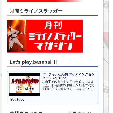
月間ミライノスラッガー
Let’s play baseball !!
バーチャル三萩野バッティングセン
ター – YouTube
ご自宅での自主トレ用に作成してみま
した。 打者目線で撮影していますので
正面に立って素振りをしてみてくださ
い。イメトレのお手伝いにはなるかと
思います。 右打者、左打者すべて３０
YouTube
球でセッティングしています。