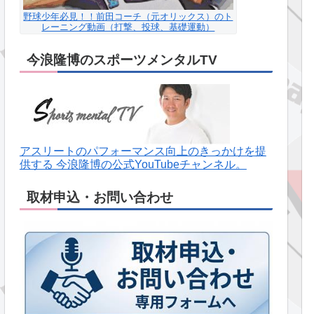
野球少年必見！！前田コーチ（元オリックス）のト
レーニング動画（打撃、投球、基礎運動）
今浪隆博のスポーツメンタルTV
アスリートのパフォーマンス向上のきっかけを提
供する 今浪隆博の公式YouTubeチャンネル。
取材申込・お問い合わせ