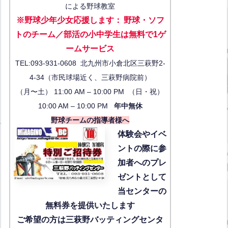
による野球教室
※野球少年少女応援します
：
野球・ソフ
トのチーム／部活の小中学生は無料で1ゲ
ーム
サービス
TEL:093-931-0608 北九州市小倉北区三萩野2-
4-34（市民球場近く、三萩野病院前）
（月〜土） 11:00 AM – 10:00 PM （日・祝）
10:00 AM – 10:00 PM
年中無休
野球チームの指導者様へ
体験会
やイベ
ントの際に参
加者へのプレ
ゼントとして
当センターの
無料券を提供いたします
ご希望の方は三萩野バッティングセンタ