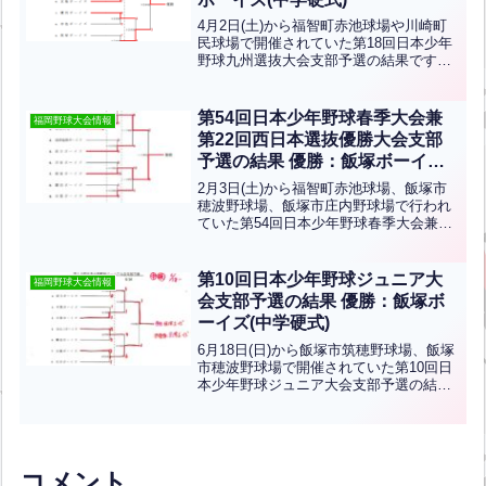
4月2日(土)から福智町赤池球場や川崎町
民球場で開催されていた第18回日本少年
野球九州選抜大会支部予選の結果です。
優勝は西田川ボーイズ、準優勝は宗像ボ
ーイズです！おめでとうございます！
第54回日本少年野球春季大会兼
福岡野球大会情報
第22回西日本選抜優勝大会支部
予選の結果 優勝：飯塚ボーイズ
(中学硬式)
2月3日(土)から福智町赤池球場、飯塚市
穂波野球場、飯塚市庄内野球場で行われ
ていた第54回日本少年野球春季大会兼第
22回西日本選抜優勝大会支部予選の結果
です。優勝は飯塚ボーイズ、準優勝は西
田川ボーイズ、第3位は直方ボーイズ、京
第10回日本少年野球ジュニア大
福岡野球大会情報
築ボーイズです...全文はクリック
会支部予選の結果 優勝：飯塚ボ
ーイズ(中学硬式)
6月18日(日)から飯塚市筑穂野球場、飯塚
市穂波野球場で開催されていた第10回日
本少年野球ジュニア大会支部予選の結果
です。優勝は飯塚ボーイズ、準優勝は宗
像ボーイズです！おめでとうございま
す！
コメント