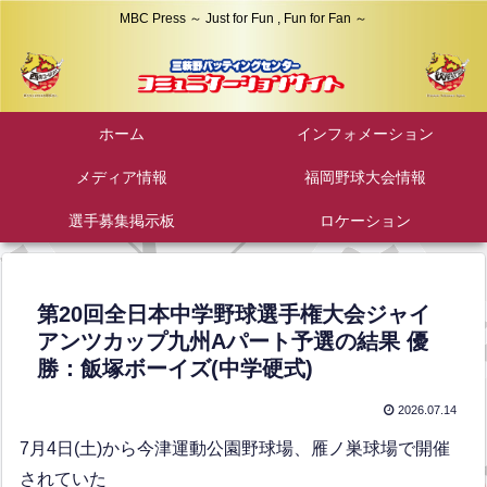
MBC Press ～ Just for Fun , Fun for Fan ～
ホーム
インフォメーション
メディア情報
福岡野球大会情報
選手募集掲示板
ロケーション
第20回全日本中学野球選手権大会ジャイ
アンツカップ九州Aパート予選の結果 優
勝：飯塚ボーイズ(中学硬式)
2026.07.14
7月4日(土)から今津運動公園野球場、雁ノ巣球場で開催
されていた