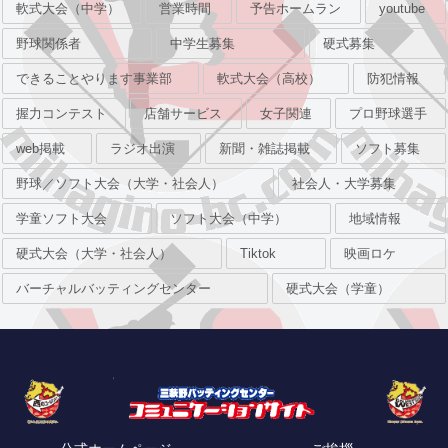
軟式大会（中学）
営業時間
予告ホームラン
youtube
野球関係者
中学生募集
硬式募集
できることやります事業部
軟式大会（高校）
防犯情報
握力コンテスト
店舗サービス
女子関連
プロ野球選手
web掲載
ラジオ出演
新聞・雑誌掲載
ソフト募集
野球／ソフト大会（大学・社会人）
社会人・大学募集
学童ソフト大会
ソフト大会（中学）
地域情報
硬式大会（大学・社会人）
Tiktok
映画ロケ
バーチャルバッティングセンター
硬式大会（学童）