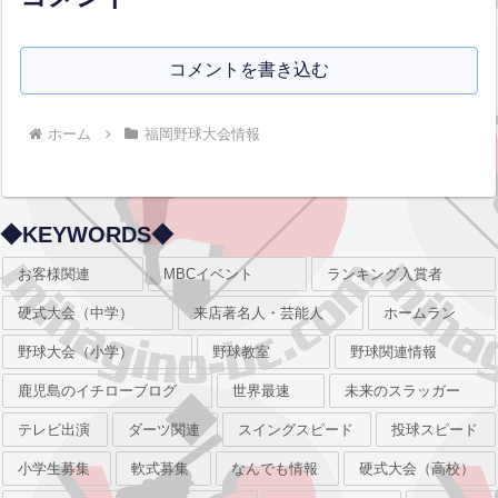
コメントを書き込む
ホーム
福岡野球大会情報
◆KEYWORDS◆
お客様関連
MBCイベント
ランキング入賞者
硬式大会（中学）
来店著名人・芸能人
ホームラン
野球大会（小学）
野球教室
野球関連情報
鹿児島のイチローブログ
世界最速
未来のスラッガー
テレビ出演
ダーツ関連
スイングスピード
投球スピード
小学生募集
軟式募集
なんでも情報
硬式大会（高校）