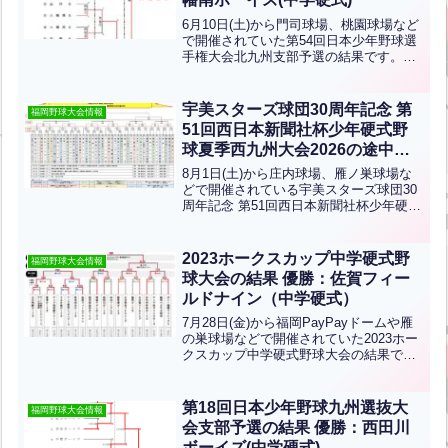
6月10日(土)から門司球場、桃園球場など
で開催されていた第54回日本少年野球選
手権大会北九州支部予選の結果です。優
勝は八幡南ボーイズ、準優勝は北九州中
央ボーイズです！おめでとうございま
す！八幡南ボーイズは7月1日(土)に行わ
宇美スターズ球団30周年記念 第
福岡野球大会情報
れる第8回ジャ...全文はクリック
51回西日本新聞社杯少年硬式野
球夏季西九州大会2026の途中結
果(中学硬式)
8月1日(土)から庄内球場、雁ノ巣球場な
どで開催されている宇美スターズ球団30
周年記念 第51回西日本新聞社杯少年硬式
野球夏季西九州大会2026の途中結果で
す。所属リーグの垣根を越えて多くの硬
式野球チームが集まります！優勝目指し
2023ホークスカップ中学硬式野
福岡野球大会情報
て頑張ってく...全文はクリック
球大会の結果 優勝：佐賀フィー
ルドナイン（中学硬式）
7月28日(金)から福岡PayPayドームや雁
の巣球場などで開催されていた2023ホー
クスカップ中学硬式野球大会の結果で
す。優勝は佐賀フィールドナイン、準優
勝は大分東リトルシニアです。おめでと
うございます！福岡からヤング筑紫野ド
第18回日本少年野球九州選抜大
福岡野球大会情報
リームス、筑...全文はクリック
会支部予選の結果 優勝：西田川
ボーイズ(中学硬式)