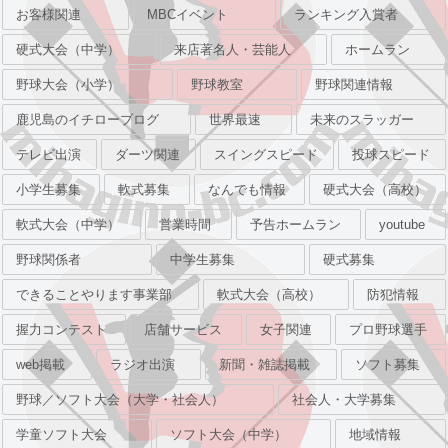
お客様関連
MBCイベント
ランキング入賞者
硬式大会（中学）
来店著名人・芸能人
ホームラン
野球大会（小学）
野球教室
野球関連情報
鹿児島のイチローブログ
世界最速
未来のスラッガー
テレビ出演
ダーツ関連
スイングスピード
投球スピード
小学生募集
軟式募集
なんでも情報
硬式大会（高校）
軟式大会（中学）
営業時間
予告ホームラン
youtube
野球関係者
中学生募集
硬式募集
できることやります事業部
軟式大会（高校）
防犯情報
握力コンテスト
店舗サービス
女子関連
プロ野球選手
web掲載
ラジオ出演
新聞・雑誌掲載
ソフト募集
野球／ソフト大会（大学・社会人）
社会人・大学募集
学童ソフト大会
ソフト大会（中学）
地域情報