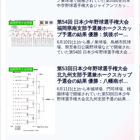
ノ巣球場で開催されていた第20回全日本
中学野球選手権大会ジャイアンツカップ
九州Aパート予選の結果です。優勝は飯
塚ボーイズ、準優勝は八幡南ボーイズで
す！三位決定戦は18日に行われます北九
第54回 日本少年野球選手権大会
福岡野球大会情報
州支部から八幡南...全文はクリック
福岡県南支部予選兼ホークスカッ
プ予選の結果 優勝：筑後ボーイ
ズ(中学硬式)
6月10日(土)から雁ノ巣球場、鳥栖市民球
場、県営春日公園野球場などで開催され
ていた第54回 日本少年野球選手権大会
福岡県南支部予選兼ホークスカップ予選
の結果です。優勝は筑後ボーイズ、準優
勝は福岡志免ボーイズです！おめでとう
第53回日本少年野球選手権大会
福岡野球大会情報
ございます！筑...全文はクリック
北九州支部予選兼ホークスカップ
予選会の結果 優勝：八幡南ボー
イズ(中学軟式)
6月11日(土)から本城球場、門司球場、桃
園球場で開催されていた第53回日本少年
野球選手権大会北九州支部予選の結果で
す。優勝は八幡南ボーイズ、準優勝は小
倉ボーイズです。八幡南ボーイズは第53
回日本少年野球選手権大会と第7回ジャイ
アンツカップ...全文はクリック