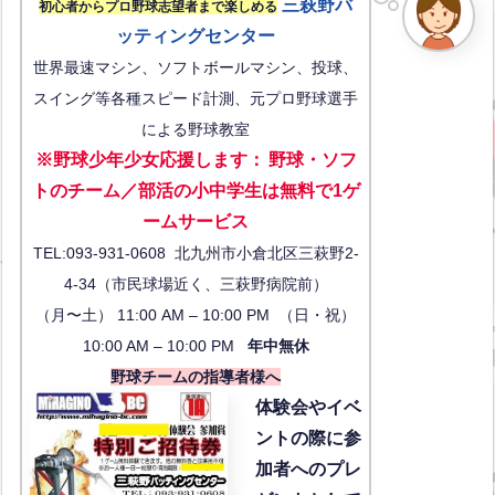
三萩野バ
初心者からプロ野球志望者まで楽しめる
ッティングセンター
世界最速マシン、ソフトボールマシン、投球、
スイング等各種スピード計測、元プロ野球選手
による野球教室
※野球少年少女応援します
：
野球・ソフ
トのチーム／部活の小中学生は無料で1ゲ
ーム
サービス
TEL:093-931-0608 北九州市小倉北区三萩野2-
4-34（市民球場近く、三萩野病院前）
（月〜土） 11:00 AM – 10:00 PM （日・祝）
10:00 AM – 10:00 PM
年中無休
野球チームの指導者様へ
体験会
やイベ
ントの際に参
加者へのプレ