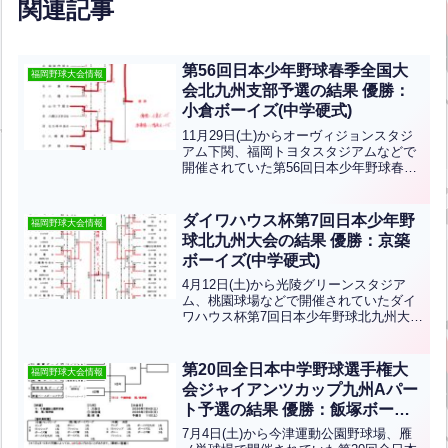
関連記事
第56回日本少年野球春季全国大
福岡野球大会情報
会北九州支部予選の結果 優勝：
小倉ボーイズ(中学硬式)
11月29日(土)からオーヴィジョンスタジ
アム下関、福岡トヨタスタジアムなどで
開催されていた第56回日本少年野球春季
全国大会北九州支部予選の結果です！優
勝は小倉ボーイズ、準優勝は八幡南ボー
イズです！優勝した小倉ボーイズは全国
ダイワハウス杯第7回日本少年野
福岡野球大会情報
大会に出場します...全文はクリック
球北九州大会の結果 優勝：京築
ボーイズ(中学硬式)
4月12日(土)から光陵グリーンスタジア
ム、桃園球場などで開催されていたダイ
ワハウス杯第7回日本少年野球北九州大会
の結果です！優勝は京築ボーイズ、準優
勝は飯塚ボーイズ、第3位は日出ボーイ
ズ・津久見ボーイズです！優勝おめでと
第20回全日本中学野球選手権大
福岡野球大会情報
うございます！北九...全文はクリック
会ジャイアンツカップ九州Aパー
ト予選の結果 優勝：飯塚ボーイ
ズ(中学硬式)
7月4日(土)から今津運動公園野球場、雁