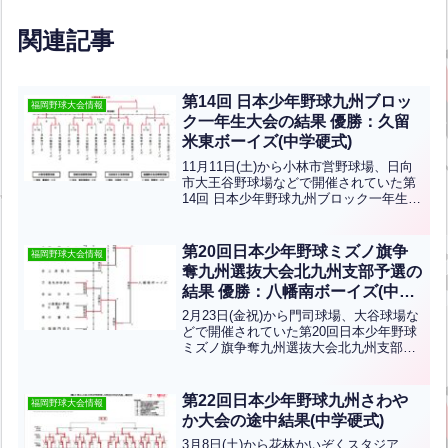
関連記事
第14回 日本少年野球九州ブロッ
福岡野球大会情報
ク一年生大会の結果 優勝：久留
米東ボーイズ(中学硬式)
11月11日(土)から小林市営野球場、日向
市大王谷野球場などで開催されていた第
14回 日本少年野球九州ブロック一年生大
会の結果です。優勝は久留米東ボーイ
ズ、準優勝は日豊ボーイズです。おめで
とうございます！北九州支部から八幡南
第20回日本少年野球ミズノ旗争
福岡野球大会情報
ボーイズ、小倉ボ...全文はクリック
奪九州選抜大会北九州支部予選の
結果 優勝：八幡南ボーイズ(中学
硬式)
2月23日(金祝)から門司球場、大谷球場な
どで開催されていた第20回日本少年野球
ミズノ旗争奪九州選抜大会北九州支部予
選の結果です。優勝は八幡南ボーイズ、
準優勝は山口防府ボーイズ、第3位は八幡
ボーイズ・小倉ボーイズです。おめでと
第22回日本少年野球九州さわや
福岡野球大会情報
うございます！
か大会の途中結果(中学硬式)
3月8日(土)から花林かいぞくスタジア