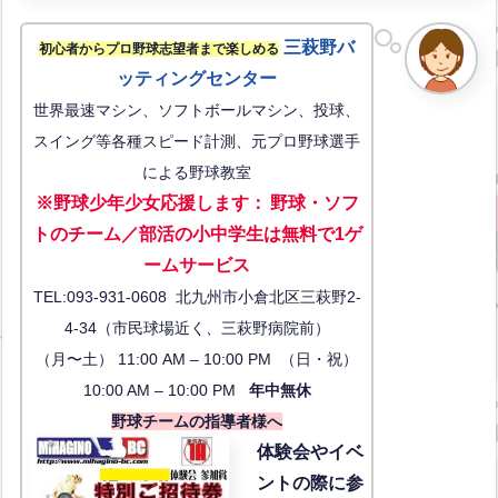
三萩野バ
初心者からプロ野球志望者まで楽しめる
ッティングセンター
世界最速マシン、ソフトボールマシン、投球、
スイング等各種スピード計測、元プロ野球選手
による野球教室
※野球少年少女応援します
：
野球・ソフ
トのチーム／部活の小中学生は無料で1ゲ
ーム
サービス
TEL:093-931-0608 北九州市小倉北区三萩野2-
4-34（市民球場近く、三萩野病院前）
（月〜土） 11:00 AM – 10:00 PM （日・祝）
10:00 AM – 10:00 PM
年中無休
野球チームの指導者様へ
体験会
やイベ
ントの際に参