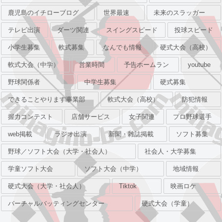
鹿児島のイチローブログ
世界最速
未来のスラッガー
テレビ出演
ダーツ関連
スイングスピード
投球スピード
小学生募集
軟式募集
なんでも情報
硬式大会（高校）
軟式大会（中学）
営業時間
予告ホームラン
youtube
野球関係者
中学生募集
硬式募集
できることやります事業部
軟式大会（高校）
防犯情報
握力コンテスト
店舗サービス
女子関連
プロ野球選手
web掲載
ラジオ出演
新聞・雑誌掲載
ソフト募集
野球／ソフト大会（大学・社会人）
社会人・大学募集
学童ソフト大会
ソフト大会（中学）
地域情報
硬式大会（大学・社会人）
Tiktok
映画ロケ
バーチャルバッティングセンター
硬式大会（学童）