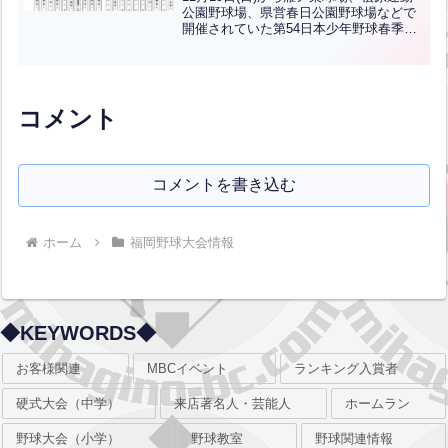
公園野球場、県営春日公園野球場などで
開催されていた第54日本少年野球春季大
会支部予選の結果です。優勝は福岡志免
ボーイズ、準優勝は筑後ボーイズ、3位は
福岡西南ボーイズ、糸島ボーイズです。
福岡志免ボーイ...全文はクリック
コメント
コメントを書き込む
ホーム
福岡野球大会情報
◆KEYWORDS◆
お客様関連
MBCイベント
ランキング入賞者
硬式大会（中学）
来店著名人・芸能人
ホームラン
野球大会（小学）
野球教室
野球関連情報