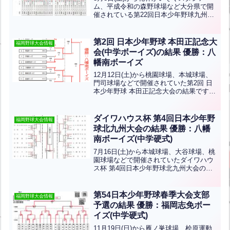
ム、平成令和の森野球場など大分県で開
催されている第22回日本少年野球九州さ
わやか大会の途中結果です北九州支部か
ら福岡門司ボーイズ・北九州中央ボーイ
ズ・八幡南中央ボーイズ・小倉ボーイ
第2回 日本少年野球 本田正記念大
福岡野球大会情報
ズ・八幡ひびきのボーイ...全文はクリッ
会(中学ボーイズ)の結果 優勝：八
ク
幡南ボーイズ
12月12日(土)から桃園球場、本城球場、
門司球場などで開催されていた第2回 日
本少年野球 本田正記念大会の結果です北
九州から小倉ボーイズ、戸畑ボーイズ、
八幡南ボーイズ、山口防府ボーイズが出
場します！優勝は八幡南ボーイズ、準優
ダイワハウス杯 第4回日本少年野
福岡野球大会情報
勝は小倉ボーイ...全文はクリック
球北九州大会の結果 優勝：八幡
南ボーイズ(中学硬式)
7月16日(土)から本城球場、大谷球場、桃
園球場などで開催されていたダイワハウ
ス杯 第4回日本少年野球北九州大会の結
果です。優勝は八幡南ボーイズ、準優勝
は小倉ボーイズです！おめでとうござい
ます！！
第54日本少年野球春季大会支部
福岡野球大会情報
予選の結果 優勝：福岡志免ボー
イズ(中学硬式)
11月19日(日)から雁ノ巣球場、桧原運動