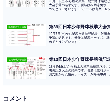
10月5日(土)から雁の巣第一硬式野球場
大会予選の結果です。優勝は福岡志免ボー
めでとうございます！3チームは九州...全
第39回日本少年野球秋季大会
福岡野球大会情報
10月7日(土)から飯塚市筑穂野球場、飯
予選の結果です。優勝は飯塚ボーイズ、準
めでとうございます！
第13回日本少年野球長﨑傳記念
福岡野球大会情報
11月15日(土)から福工大城東高校野球
﨑傳記念大会の結果です。優勝は鷹羽ボー
州支部から八幡南ボーイズ、八幡南中央..
コメント