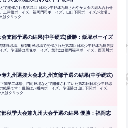
場などで開催される第21回 日本少年野球九州さわやか大会の組み合わせ
、上津役ボーイズ、福岡門司ボーイズ、山口下関ボーイズが出場し
全文はクリック
大会支部予選の結果(中学硬式)優勝：飯塚ボーイズ
市筑穂野球場、福智町民球場で開催された第20回日本少年野球九州選抜
イズ、準優勝は宗像ボーイズ、第3位は福岡福津ボーイズ、西田川ボ
争奪九州選抜大会北九州支部予選の結果(中学硬式)
アム下関第二球場、門司球場などで開催されていた第21回日本少年野球
の結果です！優勝は八幡南ボーイズ、準優勝は山口下関ボーイズ、
全文はクリック
支部秋季大会兼九州大会予選の結果 優勝：福岡志