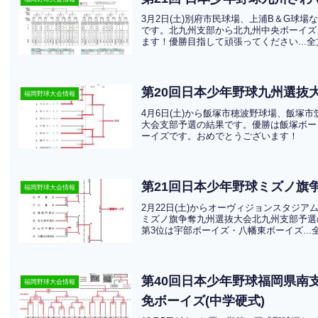
3月2日(土)別府市民球場、上浦B＆G球
です。北九州支部から北九州中央ボーイズ
ます！優勝目指して頑張ってください...
第20回日本少年野球九州選抜
福岡野球大会情報
4月6日(土)から飯塚市穂波野球場、飯塚
大会支部予選の結果です。優勝は飯塚ボー
ーイズです。おめでとうございます！
第21回日本少年野球ミズノ旗
福岡野球大会情報
2月22日(土)からオーヴィジョンスタジ
ミズノ旗争奪九州選抜大会北九州支部予選
第3位は宇部ボーイズ・八幡東ボーイズ...
第40回日本少年野球福岡県南
福岡野球大会情報
免ボーイズ(中学硬式)