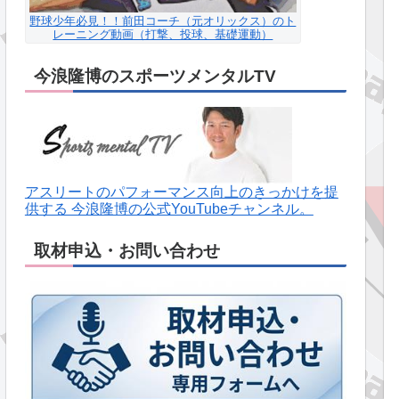
野球少年必見！！前田コーチ（元オリックス）のト
レーニング動画（打撃、投球、基礎運動）
今浪隆博のスポーツメンタルTV
アスリートのパフォーマンス向上のきっかけを提
供する 今浪隆博の公式YouTubeチャンネル。
取材申込・お問い合わせ