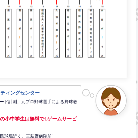
ッティングセンター
ード計測、元プロ野球選手による野球教
の小中学生は無料で1ゲーム
サービ
34（市民球場近く、三萩野病院前）