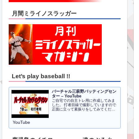
月間ミライノスラッガー
Let’s play baseball !!
バーチャル三萩野バッティングセン
ター – YouTube
ご自宅での自主トレ用に作成してみま
した。 打者目線で撮影していますので
正面に立って素振りをしてみてくださ
い。イメトレのお手伝いにはなるかと
思います。 右打者、左打者すべて３０
YouTube
球でセッティングしています。