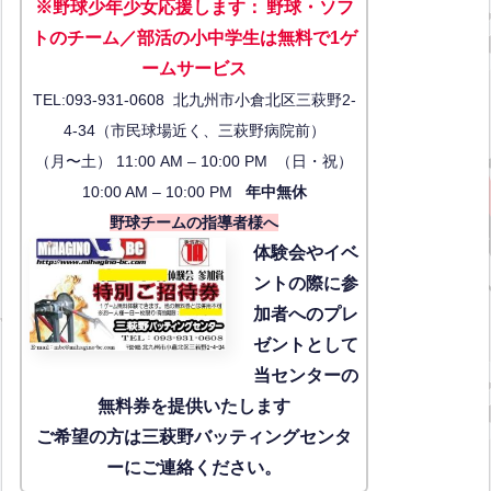
※野球少年少女応援します
：
野球・ソフ
トのチーム／部活の小中学生は無料で1ゲ
ーム
サービス
TEL:093-931-0608 北九州市小倉北区三萩野2-
4-34（市民球場近く、三萩野病院前）
（月〜土） 11:00 AM – 10:00 PM （日・祝）
10:00 AM – 10:00 PM
年中無休
野球チームの指導者様へ
体験会
やイベ
ントの際に参
加者へのプレ
ゼントとして
当センターの
無料券を提供いたします
ご希望の方は三萩野バッティングセンタ
ーにご連絡ください。