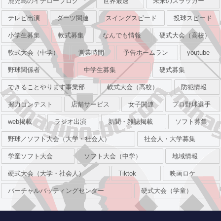
鹿児島のイチローブログ
世界最速
未来のスラッガー
テレビ出演
ダーツ関連
スイングスピード
投球スピード
小学生募集
軟式募集
なんでも情報
硬式大会（高校）
軟式大会（中学）
営業時間
予告ホームラン
youtube
野球関係者
中学生募集
硬式募集
できることやります事業部
軟式大会（高校）
防犯情報
握力コンテスト
店舗サービス
女子関連
プロ野球選手
web掲載
ラジオ出演
新聞・雑誌掲載
ソフト募集
野球／ソフト大会（大学・社会人）
社会人・大学募集
学童ソフト大会
ソフト大会（中学）
地域情報
硬式大会（大学・社会人）
Tiktok
映画ロケ
バーチャルバッティングセンター
硬式大会（学童）