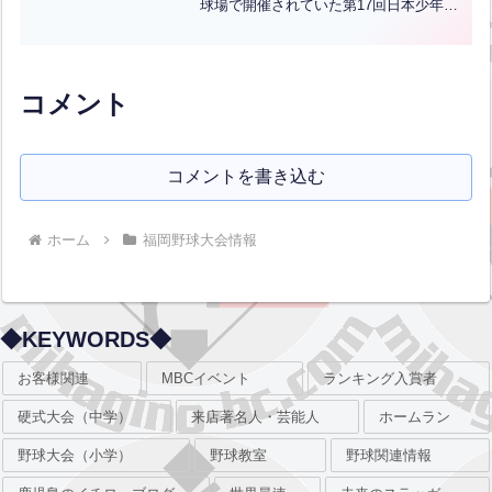
球場で開催されていた第17回日本少年野
球宮崎大会の結果です。優勝は小倉ボー
イズ、準優勝は西田川ボーイズです！小
倉ボーイズのみなさん優勝おめでとうご
ざいます！！北九...全文はクリック
コメント
コメントを書き込む
ホーム
福岡野球大会情報
◆KEYWORDS◆
お客様関連
MBCイベント
ランキング入賞者
硬式大会（中学）
来店著名人・芸能人
ホームラン
野球大会（小学）
野球教室
野球関連情報