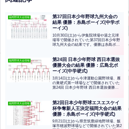
第37回日本少年野球九州大会の
福岡野球大会情報
結果 優勝：糸島ボーイズ(中学ボ
ーイズ)
10月30日(土)から伊集院球場や湯之元球
場等で開催されていた第37回日本少年野
球九州大会の結果です。優勝は糸島ボー
イズ、準優勝は宗像ボーイズです。おめ
でとうございます。福岡北から宗像ボー
イズ。福岡南から九州古賀ボーイズ、福
第24回 日本少年野球 西日本選抜
福岡野球大会情報
岡志免ボーイズ、...全文はクリック
優勝大会の結果 優勝：広島北ボ
ーイズ(中学硬式)
3月14日(土)から今津運動公園野球場、雁
の巣硬式第一球場などで開催されていた
第24回 日本少年野球 西日本選抜優勝大
会の結果です！優勝は広島北ボーイズ、
準優勝は筑後ボーイズです！おめでとう
ございます！北九州支部から八幡南ボー
第2回日本少年野球エスエスケイ
福岡野球大会情報
イズが出場しま...全文はクリック
杯争奪新人王決定福岡大会の結果
優勝：糸島ボーイズ(中学硬式)
9月21日(土)から県営筑豊緑地野球場、飯
塚市穂波野球場などで開催されていた第2