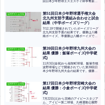
回日本少年野球エスエスケイ杯争奪新人
王決定福岡大会の結果です。優勝は糸島
ボーイズ、準優勝は山口下関ボーイズで
す！おめでとうございます！！北九州支
第51回日本少年野球選手権大会
福岡野球大会情報
部から北九州中央...全文はクリック
北九州支部予選組み合わせと試合
結果（中学ボーイズリーグ）
7/12,19で開催されていたボーイズリーグ
北九州支部予選の結果です。優勝は八幡
南ボーイズ、準優勝は八幡ボーイズです
おめでとうございます！八幡南ボーイズ
は8月8日(土)～13日(木)から大阪で開催さ
れる第51回 日本少年野球選手権大会に出
第39回日本少年野球九州大会の
福岡野球大会情報
場...全文はクリック
結果 優勝：飯塚ボーイズ(中学硬
式)
11月3日(金祝)から福智町球場、飯塚市穂
波野球場などで開催されていた第39回日
本少年野球九州大会の結果です。優勝は
飯塚ボーイズ、準優勝は大分明野ボーイ
ズです。第3位は宮崎県南ボーイズ、糸島
ボーイズです。おめでとうございます！
第17回日本少年野球宮崎大会の
福岡野球大会情報
北九州支部から...全文はクリック
結果 優勝：小倉ボーイズ(中学硬
式)
7月22日(土)から宮崎のアイビースタジア
ム、アイビー第二球場、久峰運動公園野