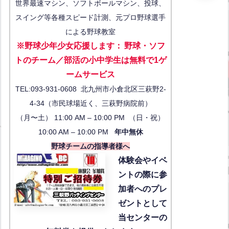
世界最速マシン、ソフトボールマシン、投球、
スイング等各種スピード計測、元プロ野球選手
による野球教室
※野球少年少女応援します
：
野球・ソフ
トのチーム／部活の小中学生は無料で1ゲ
ーム
サービス
TEL:093-931-0608 北九州市小倉北区三萩野2-
4-34（市民球場近く、三萩野病院前）
（月〜土） 11:00 AM – 10:00 PM （日・祝）
10:00 AM – 10:00 PM
年中無休
野球チームの指導者様へ
体験会
やイベ
ントの際に参
加者へのプレ
ゼントとして
当センターの