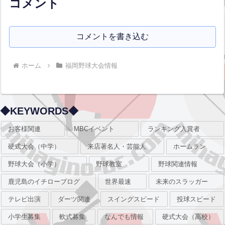
コメント
コメントを書き込む
ホーム
福岡野球大会情報
◆KEYWORDS◆
お客様関連
MBCイベント
ランキング入賞者
硬式大会（中学）
来店著名人・芸能人
ホームラン
野球大会（小学）
野球教室
野球関連情報
鹿児島のイチローブログ
世界最速
未来のスラッガー
テレビ出演
ダーツ関連
スイングスピード
投球スピード
小学生募集
軟式募集
なんでも情報
硬式大会（高校）