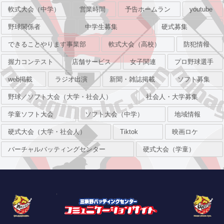
軟式大会（中学）
営業時間
予告ホームラン
youtube
野球関係者
中学生募集
硬式募集
できることやります事業部
軟式大会（高校）
防犯情報
握力コンテスト
店舗サービス
女子関連
プロ野球選手
web掲載
ラジオ出演
新聞・雑誌掲載
ソフト募集
野球／ソフト大会（大学・社会人）
社会人・大学募集
学童ソフト大会
ソフト大会（中学）
地域情報
硬式大会（大学・社会人）
Tiktok
映画ロケ
バーチャルバッティングセンター
硬式大会（学童）