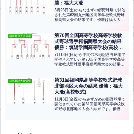
勝：福大大濠
3月23日(土)からなまずの郷野球場で開催
された第63回九州地区高等学校軟式野球
福岡県大会の結果です。優勝は福大大
濠、準優勝は筑陽学園です。おめでとう
ございます！福大大濠と、筑陽学園は4月
21日(日)に佐賀県の鳥栖市民球場で開催
第70回全国高等学校高等学校軟
福岡野球大会情報
される九州大...全文はクリック
式野球選手権福岡県大会の結果
優勝：筑陽学園高等学校(高校軟
式)
7月13日(日)から中間仰木彬記念野球場で
開催されていた第70回全国高等学校高等
学校軟式野球選手権福岡県大会の結果で
す。優勝は筑陽学園高等学校、準優勝は
糸島農業高校です。おめでとうございま
す！筑陽学園高等学校は8月2日(土)に大
第31回福岡県高等学校軟式野球
福岡野球大会情報
分市にある別...全文はクリック
北部地区大会の結果 優勝：福大
大濠(高校軟式)
11月3日(金祝)からみずがめの郷野球場で
開催されていた第31回福岡県高等学校軟
式野球北部地区大会の結果です。優勝は
福大大濠、準優勝は糸島農業です。おめ
でとうございます！北九州市から折尾愛
真高校が出場しました。