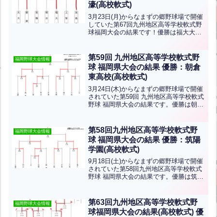
濠(高校軟式)
3月23日(月)からなまずの郷野球場で開催
していた第67回九州地区高等学校軟式野
球福岡大会の結果です！優勝は福大大
濠、準優勝は朝倉東です！おめでとうご
ざいます！福大大濠は4月18日(土)から鹿
児島県で開催される九州大会に出場しま
第59回 九州地区高等学校軟式野
福岡野球大会情報
す！優勝目指...全文はクリック
球 福岡県大会の結果 優勝：朝倉
東高校(高校軟式)
3月24日(木)からなまずの郷野球場で開催
されていた第59回 九州地区高等学校軟式
野球 福岡県大会の結果です。優勝は朝倉
東高校、準優勝は筑陽学園です。二校は4
月24日(日)から宮崎県で開催される九州
大会に出場します！おめでとうございま
第58回九州地区高等学校軟式野
福岡野球大会情報
す！
球 福岡県大会の結果 優勝：筑陽
学園(高校軟式)
9月18日(土)からなまずの郷野球場で開催
されていた第58回九州地区高等学校軟式
野球 福岡県大会の結果です。優勝は筑陽
学園、準優勝は福大大濠です。おめでと
うございます！筑陽学園は11月7日(日)に
鹿児島県で開催される九州大会に出場し
第63回九州地区高等学校軟式野
福岡野球大会情報
ます！
球福岡県大会の結果(高校軟式) 優