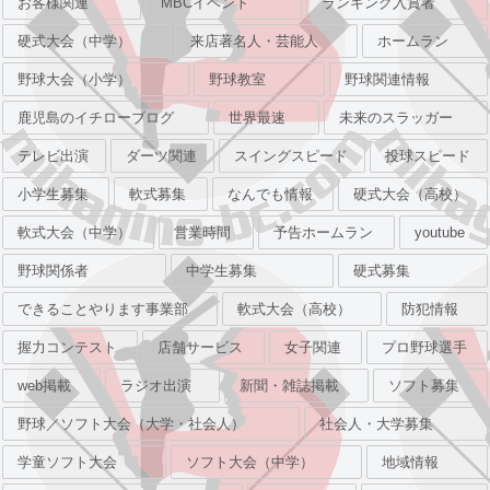
お客様関連
MBCイベント
ランキング入賞者
硬式大会（中学）
来店著名人・芸能人
ホームラン
野球大会（小学）
野球教室
野球関連情報
鹿児島のイチローブログ
世界最速
未来のスラッガー
テレビ出演
ダーツ関連
スイングスピード
投球スピード
小学生募集
軟式募集
なんでも情報
硬式大会（高校）
軟式大会（中学）
営業時間
予告ホームラン
youtube
野球関係者
中学生募集
硬式募集
できることやります事業部
軟式大会（高校）
防犯情報
握力コンテスト
店舗サービス
女子関連
プロ野球選手
web掲載
ラジオ出演
新聞・雑誌掲載
ソフト募集
野球／ソフト大会（大学・社会人）
社会人・大学募集
学童ソフト大会
ソフト大会（中学）
地域情報