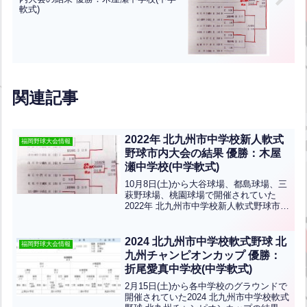
軟式)
関連記事
2022年 北九州市中学校新人軟式
福岡野球大会情報
野球市内大会の結果 優勝：木屋
瀬中学校(中学軟式)
10月8日(土)から大谷球場、都島球場、三
萩野球場、桃園球場で開催されていた
2022年 北九州市中学校新人軟式野球市内
大会の結果です。優勝は木屋瀬中学校、
準優勝は折尾愛真中学校、3位は緑丘中学
校です。おめでとうございます！3校は県
2024 北九州市中学校軟式野球 北
福岡野球大会情報
大会に出場...全文はクリック
九州チャンピオンカップ 優勝：
折尾愛真中学校(中学軟式)
2月15日(土)から各中学校のグラウンドで
開催されていた2024 北九州市中学校軟式