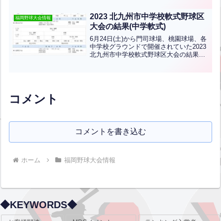
優勝則松中学校、３位花尾中学校、槻田
中学校です。おめでとうございます！惜
2023 北九州市中学校軟式野球区
福岡野球大会情報
しくも槻田中学...全文はクリック
大会の結果(中学軟式)
6月24日(土)から門司球場、桃園球場、各
中学校グラウンドで開催されていた2023
北九州市中学校軟式野球区大会の結果で
す！◎各区大会結果門司区→優勝：緑丘
中学校、準優勝：早鞆中学校小倉北区→
優勝：足立・富野中学校、準優勝：板櫃
中学校小倉南...全文はクリック
コメント
コメントを書き込む
ホーム
福岡野球大会情報
◆KEYWORDS◆