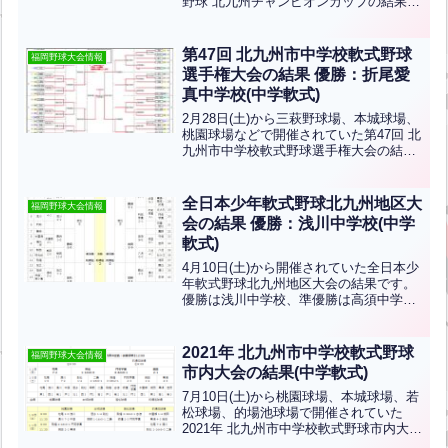
野球 北九州チャンピオンカップの結果で
す。優勝は折尾愛真中学校、準優勝は浅
川中学校、3位は上津役中学校、花尾中学
校です！おめでとうございます！
第47回 北九州市中学校軟式野球
福岡野球大会情報
選手権大会の結果 優勝：折尾愛
真中学校(中学軟式)
2月28日(土)から三萩野球場、本城球場、
桃園球場などで開催されていた第47回 北
九州市中学校軟式野球選手権大会の結果
です。優勝は折尾愛真中学校、北九州ジ
ュニアベースボールクラブです！おめで
とうございます！
全日本少年軟式野球北九州地区大
福岡野球大会情報
会の結果 優勝：浅川中学校(中学
軟式)
4月10日(土)から開催されていた全日本少
年軟式野球北九州地区大会の結果です。
優勝は浅川中学校、準優勝は高須中学
校。3位は広徳中学校、折尾愛真中学校で
す。おめでとうございます！
2021年 北九州市中学校軟式野球
福岡野球大会情報
市内大会の結果(中学軟式)
7月10日(土)から桃園球場、本城球場、若
松球場、的場池球場で開催されていた
2021年 北九州市中学校軟式野球市内大会
の結果です。優勝は門司学園中学校、準