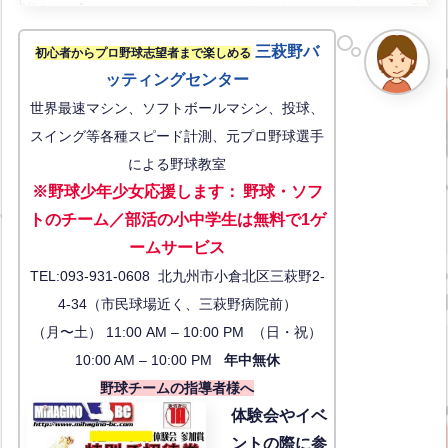
三萩野バ
初心者からプロ野球志望者まで楽しめる
ッティングセンター
世界最速マシン、ソフトボールマシン、投球、
スイング等各種スピード計測、元プロ野球選手
による野球教室
※野球少年少女応援します
：
野球・ソフ
トのチーム／部活の小中学生は無料で1ゲ
ーム
サービス
TEL:093-931-0608 北九州市小倉北区三萩野2-
4-34（市民球場近く、三萩野病院前）
（月〜土） 11:00 AM – 10:00 PM （日・祝）
10:00 AM – 10:00 PM
年中無休
野球チームの指導者様へ
体験会
やイベ
ントの際に参