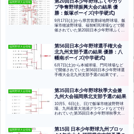
第20回日本少年野球ふくやカッ
福岡野球大会情報
ズです。おめでと...全文はクリック
プ争奪野球振興大会の結果 優
勝：飯塚ボーイズ(中学硬式)
9月17日(土)から県営筑豊緑地野球場、飯
塚市穂波野球場、福智町民球場などで開
催されていた第20回日本少年野球ふくや
カップ争奪野球振興大会の結果です。優
勝は飯塚ボーイズ、準優勝は苅田ボーイ
ズです！おめでとうございます！北九州
第56回日本少年野球選手権大会
福岡野球大会情報
支部からは上津役...全文はクリック
北九州支部予選の結果 優勝：八
幡南ボーイズ(中学硬式)
6月7日(土)から本城球場、門司球場など
で開催されていた第56回日本少年野球選
手権大会北九州支部予選の結果です。優
勝は八幡南ボーイズ、準優勝は小倉ボー
イズです！おめでとうございます！八幡
南ボーイズは第56回日本少年野球選手権
第35回日本少年野球秋季大会兼
福岡野球大会情報
大会・第19回ジ...全文はクリック
九州大会福岡県北支部予選の結果
10月5、6日(土、日)で飯塚市穂波野野球
場、九州産業大池浦グラウンドなどで行
われていた第35回日本少年野球秋季大会
兼九州大会福岡県北支部予選の結果です
優勝は飯塚ボーイズ、準優勝は宗像ボー
イズですおめでとうございます！
第15回 日本少年野球九州ブロッ
福岡野球大会情報