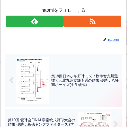
naomiをフォローする
naomi
第19回日本少年野球ミズノ旗争奪九州選
抜大会北九州支部予選の結果 優勝：八幡
南ボーイズ(中学硬式)
第10回 愛球会FINAL学童軟式野球大会の
結果 優勝：筑穂ヤングファイターズ (学