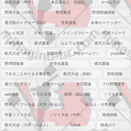
硬式大会（中学）
来店著名人・芸能人
ホームラン
野球大会（小学）
野球教室
野球関連情報
鹿児島のイチローブログ
世界最速
未来のスラッガー
テレビ出演
ダーツ関連
スイングスピード
投球スピード
小学生募集
軟式募集
なんでも情報
硬式大会（高校）
軟式大会（中学）
営業時間
予告ホームラン
youtube
野球関係者
中学生募集
硬式募集
できることやります事業部
軟式大会（高校）
防犯情報
握力コンテスト
店舗サービス
女子関連
プロ野球選手
web掲載
ラジオ出演
新聞・雑誌掲載
ソフト募集
野球／ソフト大会（大学・社会人）
社会人・大学募集
学童ソフト大会
ソフト大会（中学）
地域情報
硬式大会（大学・社会人）
Tiktok
映画ロケ