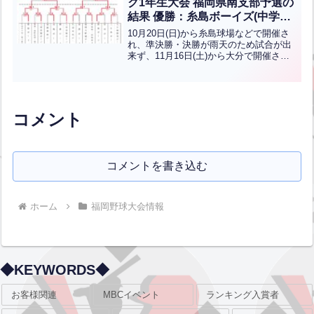
ク1年生大会 福岡県南支部予選の
結果 優勝：糸島ボーイズ(中学硬
式)
10月20日(日)から糸島球場などで開催さ
れ、準決勝・決勝が雨天のため試合が出
来ず、11月16日(土)から大分で開催され
た第15回 日本少年野球九州ブロック1年
生大会のため、抽選で順位を決めて出場
しましたが、12月7日(土)に準決勝・決勝
の...全文はクリック
コメント
コメントを書き込む
ホーム
福岡野球大会情報
◆KEYWORDS◆
お客様関連
MBCイベント
ランキング入賞者