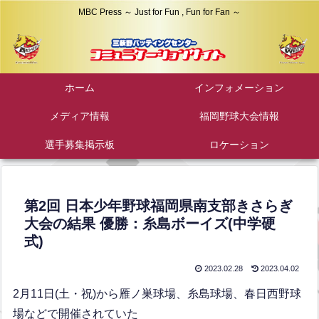
MBC Press ～ Just for Fun , Fun for Fan ～
ホーム
インフォメーション
メディア情報
福岡野球大会情報
選手募集掲示板
ロケーション
第2回 日本少年野球福岡県南支部きさらぎ
大会の結果 優勝：糸島ボーイズ(中学硬
式)
2023.02.28
2023.04.02
2月11日(土・祝)から雁ノ巣球場、糸島球場、春日西野球
場などで開催されていた