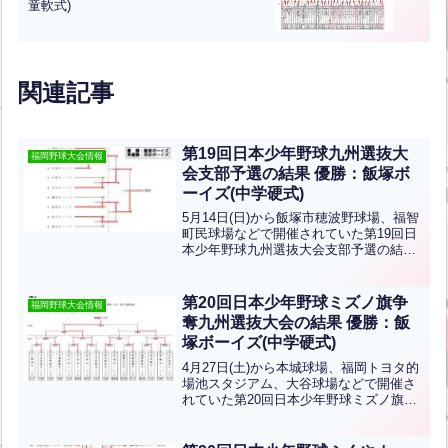
童軟式)
関連記事
第19回日本少年野球九州選抜大
福岡野球大会情報
会支部予選の結果 優勝：飯塚ボ
ーイズ(中学硬式)
5月14日(日)から飯塚市穂波野球場、福智
町民球場などで開催されていた第19回日
本少年野球九州選抜大会支部予選の結果
です。優勝は飯塚ボーイズ、準優勝は苅
田ボーイズです！おめでとうございま
す！飯塚ボーイズは7月15日(土)沖縄県で
第20回日本少年野球ミズノ旗争
福岡野球大会情報
行われる九州...全文はクリック
奪九州選抜大会の結果 優勝：飯
塚ボーイズ(中学硬式)
4月27日(土)から本城球場、福岡トヨタ的
場池スタジアム、大谷球場などで開催さ
れていた第20回日本少年野球ミズノ旗争
奪九州選抜大会の結果です。優勝は飯塚
ボーイズ、準優勝は那覇ボーイズ、第三
位は宮崎県南ボーイズ、県央宮崎ボーイ