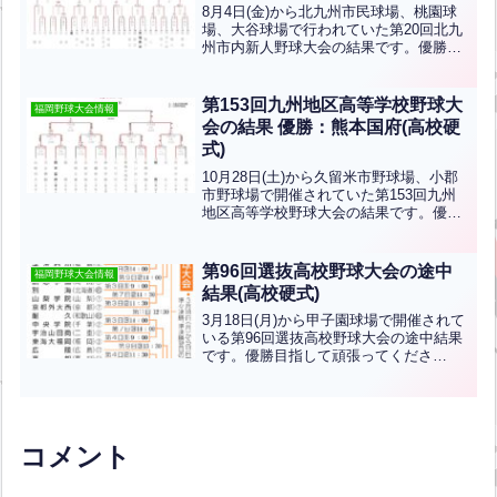
8月4日(金)から北九州市民球場、桃園球
場、大谷球場で行われていた第20回北九
州市内新人野球大会の結果です。優勝は
星琳、準優勝は東筑紫学園です！おめで
とうございます！！
第153回九州地区高等学校野球大
福岡野球大会情報
会の結果 優勝：熊本国府(高校硬
式)
10月28日(土)から久留米市野球場、小郡
市野球場で開催されていた第153回九州
地区高等学校野球大会の結果です。優勝
は熊本国府、準優勝は明豊です。ちなみ
に明豊でピッチャーの一角を担っている
寺本悠真くんは三萩野バッティングセン
第96回選抜高校野球大会の途中
福岡野球大会情報
ターのMBA野球...全文はクリック
結果(高校硬式)
3月18日(月)から甲子園球場で開催されて
いる第96回選抜高校野球大会の途中結果
です。優勝目指して頑張ってくださ
い！！
コメント