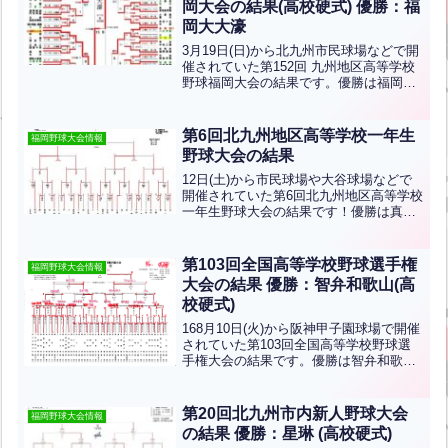
岡大会の結果(高校硬式) 優勝：福
岡大大濠
3月19日(日)から北九州市民球場などで開
催されていた第152回 九州地区高等学校
野球福岡大会の結果です。優勝は福岡大
大濠、準優勝は西日本短大附、3位は希望
が丘です。おめでとうございます！！福
岡大大濠と西日本短大附は4月22日(土)に
第6回北九州地区高等学校一年生
福岡野球大会情報
熊本県...全文はクリック
野球大会の結果
12日(土)から市民球場や大谷球場などで
開催されていた第6回北九州地区高等学校
一年生野球大会の結果です！優勝は真颯
館高校です！おめでとうございます！
第103回全国高等学校野球選手権
福岡野球大会情報
大会の結果 優勝：智弁和歌山(高
校硬式)
168月10日(火)から阪神甲子園球場で開催
されていた第103回全国高等学校野球選
手権大会の結果です。優勝は智弁和歌
山、準優勝は智弁学園です。おめでとう
ございます！福岡県からは西日本短期大
学附属高等学校が出場しました。
第20回北九州市内新人野球大会
福岡野球大会情報
の結果 優勝：星琳 (高校硬式)