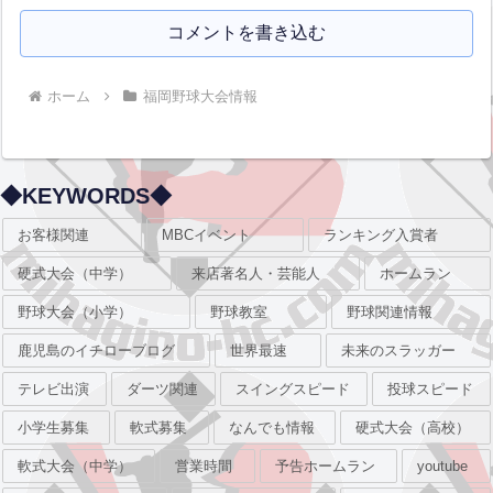
コメントを書き込む
ホーム
福岡野球大会情報
◆KEYWORDS◆
お客様関連
MBCイベント
ランキング入賞者
硬式大会（中学）
来店著名人・芸能人
ホームラン
野球大会（小学）
野球教室
野球関連情報
鹿児島のイチローブログ
世界最速
未来のスラッガー
テレビ出演
ダーツ関連
スイングスピード
投球スピード
小学生募集
軟式募集
なんでも情報
硬式大会（高校）
軟式大会（中学）
営業時間
予告ホームラン
youtube