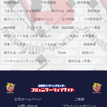
野球関係者
中学生募集
硬式募集
できることやります事業部
軟式大会（高校）
防犯情報
握力コンテスト
店舗サービス
女子関連
プロ野球選手
web掲載
ラジオ出演
新聞・雑誌掲載
ソフト募集
野球／ソフト大会（大学・社会人）
社会人・大学募集
学童ソフト大会
ソフト大会（中学）
地域情報
硬式大会（大学・社会人）
Tiktok
映画ロケ
バーチャルバッティングセンター
硬式大会（学童）
公式ホームページ
ご挨拶
お問い合わせ
プライバシーポリシー