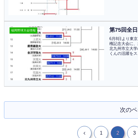
第75回全
福岡野球大会情報
6月8日より東
権記念大会に、
北九州市立大学
くんの活躍をス.
次のペ
前
1
2
3