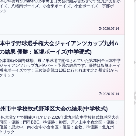
日本少年野球SummerCup争奪山口大会の組み合わせです北九州支部か
イズ、八幡南ボーイズ、小倉東ボーイズ、小倉ボーイズ、宇部ボ
リック
2026.07.14
日本中学野球選手権大会ジャイアンツカップ九州A
の結果 優勝：飯塚ボーイズ(中学硬式)
から今津運動公園野球場、雁ノ巣球場で開催されていた第20回全日本中学
ジャイアンツカップ九州Aパート予選の結果です。優勝は飯塚ボーイ
幡南ボーイズです！三位決定戦は18日に行われます北九州支部から
はクリック
2026.07.14
北九州市中学校軟式野球区大会の結果(中学軟式)
から各球場などで開催されていた2026年北九州市中学校軟式野球区大会
司区・優勝：門司BBC、準優勝：柳西、戸ノ上中小倉北区・優勝：
優勝：思永中、南小倉中小倉南区・優勝：企救、準優勝：北九州
はクリック