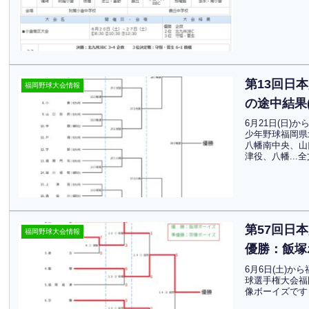
第13回日
福岡野球大会情報
の途中結果
6月21日(日
少年野球福岡県
八幡南中央、山
津役、八幡...
第57回日
福岡野球大会情報
優勝：飯塚
6月6日(土)
球選手権大会福
像ボーイズです