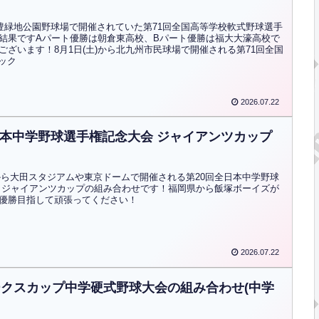
筑豊緑地公園野球場で開催されていた第71回全国高等学校軟式野球選手
結果ですAパート優勝は朝倉東高校、Bパート優勝は福大大濠高校で
ございます！8月1日(土)から北九州市民球場で開催される第71回全国
リック
2026.07.22
日本中学野球選手権記念大会 ジャイアンツカップ
祝)から大田スタジアムや東京ドームで開催される第20回全日本中学野球
 ジャイアンツカップの組み合わせです！福岡県から飯塚ボーイズが
優勝目指して頑張ってください！
2026.07.22
ホークスカップ中学硬式野球大会の組み合わせ(中学