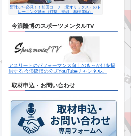
野球少年必見！！前田コーチ（元オリックス）のト
レーニング動画（打撃、投球、基礎運動）
今浪隆博のスポーツメンタルTV
アスリートのパフォーマンス向上のきっかけを提
供する 今浪隆博の公式YouTubeチャンネル。
取材申込・お問い合わせ