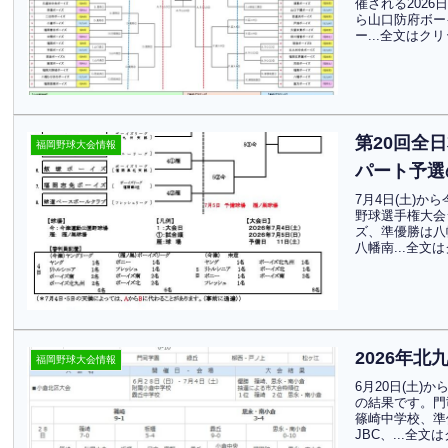
催される2026
ら山口防府ボー
ー...全文はク
第20回全
福岡野球大会情報
パート予選
7月4日(土)
野球選手権大会
ズ、準優勝は八
八幡南...全文
2026年
福岡野球大会情報
6月20日(土)
の結果です。門
篠崎中学校、準
JBC、...全文