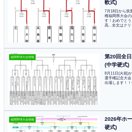
軟式)
7月18日から
権福岡県大会の
す！おめでとう
高...全文はク
第20回全
福岡野球大会情報
(中学硬式)
8月11日(火
選手権記念大会
出場します！！
2026年
福岡野球大会情報
硬式)