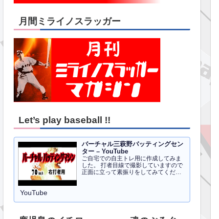
月間ミライノスラッガー
Let’s play baseball !!
バーチャル三萩野バッティングセン
ター – YouTube
ご自宅での自主トレ用に作成してみま
した。 打者目線で撮影していますので
正面に立って素振りをしてみてくださ
い。イメトレのお手伝いにはなるかと
思います。 右打者、左打者すべて３０
YouTube
球でセッティングしています。