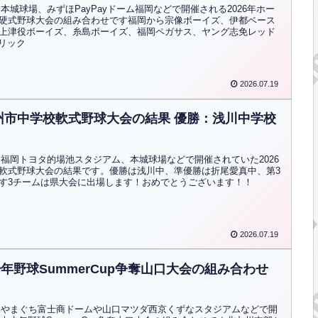
から本城球場、みずほPayPayドーム福岡などで開催される2026年ホー
硬式野球大会の組み合わせです福岡から宗像ボーイズ、伊都ベース
上津役ボーイズ、糸島ボーイズ、福岡ペガサス、ヤング志免レッド
クリック
2026.07.19
北九州市中学校軟式野球大会の結果 優勝：浅川中学校
から福岡トヨタ的場池スタジアム、本城球場などで開催されていた2026
軟式野球大会の結果です。優勝は浅川中、準優勝は折尾愛真中、第3
す3チームは県大会に出場します！おめでとうございます！！
2026.07.19
少年野球SummerCup争奪山口大会の組み合わせ
)からやまぐち富士商ドームや山口マツダ西京くずなスタジアムなどで開