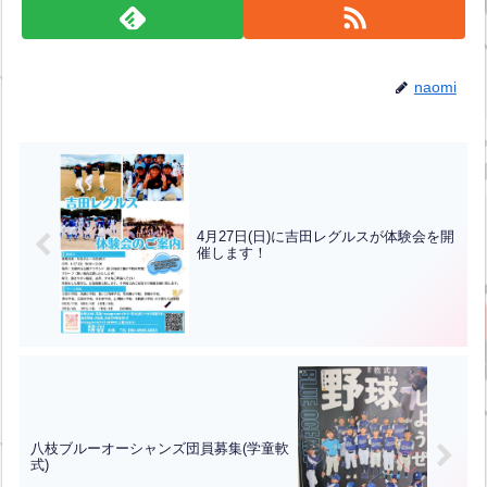
naomi
4月27日(日)に吉田レグルスが体験会を開
催します！
八枝ブルーオーシャンズ団員募集(学童軟
式)