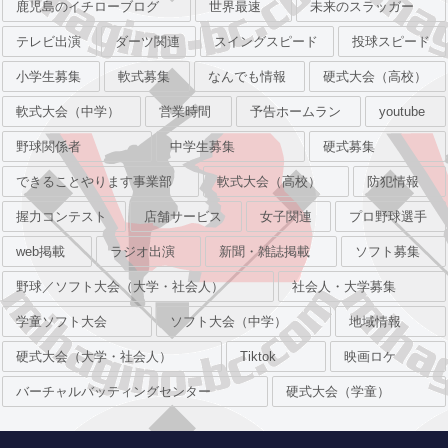
鹿児島のイチローブログ
世界最速
未来のスラッガー
テレビ出演
ダーツ関連
スイングスピード
投球スピード
小学生募集
軟式募集
なんでも情報
硬式大会（高校）
軟式大会（中学）
営業時間
予告ホームラン
youtube
野球関係者
中学生募集
硬式募集
できることやります事業部
軟式大会（高校）
防犯情報
握力コンテスト
店舗サービス
女子関連
プロ野球選手
web掲載
ラジオ出演
新聞・雑誌掲載
ソフト募集
野球／ソフト大会（大学・社会人）
社会人・大学募集
学童ソフト大会
ソフト大会（中学）
地域情報
硬式大会（大学・社会人）
Tiktok
映画ロケ
バーチャルバッティングセンター
硬式大会（学童）