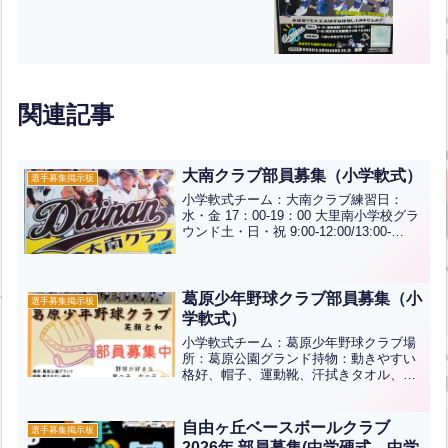
関連記事
大南クラブ部員募集（小学軟式）
選手募集掲示板
小学軟式チーム：大南クラブ練習日：
水・金 17：00-19：00 大里南小学校グラ
ウンド土・日・祝 9:00-12:00/13:00-
18:00(予定) 延命寺臨海公園第1・2グラウ
ンド（199号線沿い小倉北区赤坂）※試
合などで遠征する場合...全文はクリック
葛原少年野球クラブ部員募集（小
選手募集掲示板
学軟式）
小学軟式チーム：葛原少年野球クラブ場
所：葛原公園グランド持物：動きやすい
格好、帽子、運動靴、汗拭きタオル、水
筒、グローブ(貸し出し有り)活動費：
3000円(兄妹割有り)活動日：土曜日・日
曜日・祝日対象学年：小学1年生～小学6
自由ヶ丘ベースボールクラブ
選手募集掲示板
年生野球が好きな...全文はクリック
2026年 部員募集(中学硬式、中学