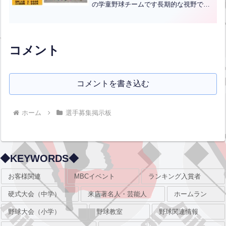
の学童野球チームです長期的な視野での
現代的な技術指導を行っております。体
験会は随時募集しています、事前に申し
込みが必要ですが、当日の急な参加もも
ちろん大歓迎です。場所...全文はクリッ
ク
コメント
コメントを書き込む
ホーム
選手募集掲示板
◆KEYWORDS◆
お客様関連
MBCイベント
ランキング入賞者
硬式大会（中学）
来店著名人・芸能人
ホームラン
野球大会（小学）
野球教室
野球関連情報