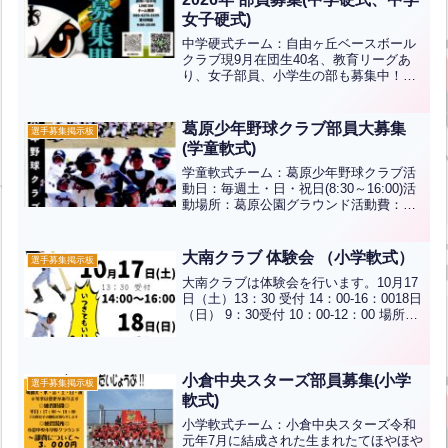
女子硬式)
中学硬式チーム：自由ヶ丘ベースボール
クラブ現9月在団生40名、教育リーグあ
り、女子部員、小学生の部も募集中！！
所属選手(エリア内訳)：八幡西区、八幡
東区、若松区、小倉北区、小倉南区、遠
賀郡、門司区インスタ⇒見学やお問い合
葛原少年野球クラブ部員大募集
選手募集掲示板
わせご希望の方は三萩...全文はクリック
(学童軟式)
学童軟式チーム：葛原少年野球クラブ活
動日：毎週土・日・祝日(8:30～16:00)活
動場所：葛原公園グラウンド活動費：月
3000円(兄弟割有)未経験でも大丈夫！！
まずは体験してみませんか？サイト⇒見
学やお問い合わせご希望の方は三萩野バ
大南クラブ 体験会 （小学軟式）
選手募集掲示板
ッティ...全文はクリック
大南クラブは体験会を行います。10月17
日（土）13：30 受付 14：00-16：0018日
（日） 9：30受付 10：00-12：00 場所：
大里南小学校グラウンド予約は要りませ
ん。いつでも来てください。
小倉中央スターズ部員募集(小学
選手募集掲示板
軟式)
小学軟式チーム：小倉中央スターズ令和
元年7月に結成された生まれたてほやほや