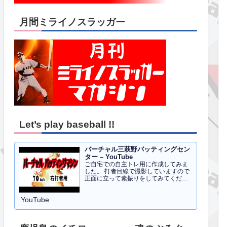
月間ミライノスラッガー
Let’s play baseball !!
バーチャル三萩野バッティングセン
ター – YouTube
ご自宅での自主トレ用に作成してみま
した。 打者目線で撮影していますので
正面に立って素振りをしてみてくださ
い。イメトレのお手伝いにはなるかと
思います。 右打者、左打者すべて３０
YouTube
球でセッティングしています。