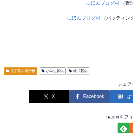
にほんブログ村
（野
にほんブログ村
（バッティン
選手募集掲示板
小学生募集
軟式募集
シェア
X
Facebook
は
naomiを