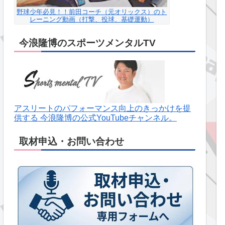
野球少年必見！！前田コーチ（元オリックス）のト
レーニング動画（打撃、投球、基礎運動）
今浪隆博のスポーツメンタルTV
アスリートのパフォーマンス向上のきっかけを提
供する 今浪隆博の公式YouTubeチャンネル。
取材申込・お問い合わせ