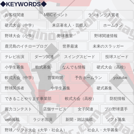
◆KEYWORDS◆
お客様関連
MBCイベント
ランキング入賞者
硬式大会（中学）
来店著名人・芸能人
ホームラン
野球大会（小学）
野球教室
野球関連情報
鹿児島のイチローブログ
世界最速
未来のスラッガー
テレビ出演
ダーツ関連
スイングスピード
投球スピード
小学生募集
軟式募集
なんでも情報
硬式大会（高校）
軟式大会（中学）
営業時間
予告ホームラン
youtube
野球関係者
中学生募集
硬式募集
できることやります事業部
軟式大会（高校）
防犯情報
握力コンテスト
店舗サービス
女子関連
プロ野球選手
web掲載
ラジオ出演
新聞・雑誌掲載
ソフト募集
野球／ソフト大会（大学・社会人）
社会人・大学募集