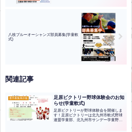
八枝ブルーオーシャンズ部員募集(学童軟
式)
関連記事
足原ビクトリー野球体験会のお知
選手募集掲示板
らせ(学童軟式)
足原ビクトリーが野球体験会を開催しま
す！足原ビクトリーは北九州市軟式野球
連盟学童部、北九州市サンデー学童野球
に所属しています。野球を通じて礼儀と
思いやりの心、そして感謝を育み、『文