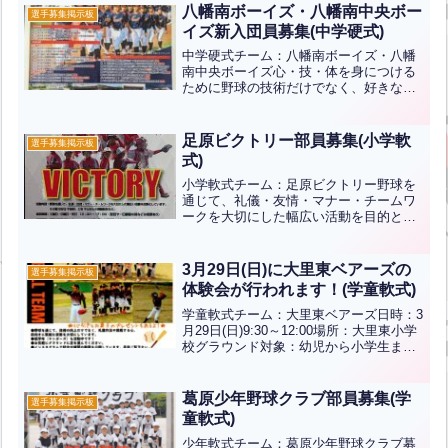
武両道』を志して活動しています。【対
八幡南ボーイズ・八幡南中央ボー
選手募集掲示板
象】小学1年～6年生 女...全文はクリック
イズ新入団員募集(中学硬式)
中学硬式チーム：八幡南ボーイズ・八幡
南中央ボーイズ心・技・体を身につける
ために野球の技術だけでなく、好きな野
球ができることに感謝できること、目上
の人を敬う気持ちを持つ裏表のない人格
を形成すること、および常にチャレンジ
足原ビクトリー部員募集(小学軟
選手募集掲示板
ャーの精神と挑戦できる体...全文はクリ
式)
ック
小学軟式チーム：足原ビクトリー野球を
通じて、礼儀・友情・マナー・チームワ
ークを大切にした幅広い活動を目的とし
ています。見学・体験も大歓迎です！時
間：土・日・祝日 13:00～17:00(試合や一
日練習の時などは変更あり)場所：足原小
3月29日(日)に大里東ベアーズの
選手募集掲示板
学校グラ...全文はクリック
体験会が行われます！(学童軟式)
学童軟式チーム：大里東ベアーズ日時：3
月29日(日)9:30～12:00場所：大里東小学
校グラウンド対象：幼児から小学生まで
持ち物：運動できる服装・水筒・帽子
（道具貸出あり）参加費：無料 保護者も
ご一緒に！くじ引きとお菓子のプレゼン
葛原少年野球クラブ部員募集(学
選手募集掲示板
トもある...全文はクリック
童軟式)
少年軟式チーム：葛原少年野球クラブ募