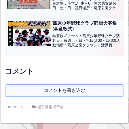
集対象：小学1年生～6年生の男女練習
日：土・日・祝日場所：葛原公園グラウ
ンド、葛原小学校グラウンド活動費：
3000円(兄妹割あり)※まずは体験からで
きます。見学やお問い合わせご希望の方
葛原少年野球クラブ部員大募集
選手募集掲示板
は三萩野バッティング...全文はクリック
(学童軟式)
学童軟式チーム：葛原少年野球クラブ活
動日：毎週土・日・祝日(8:30～16:00)活
動場所：葛原公園グラウンド活動費：月
3000円(兄弟割有)未経験でも大丈夫！！
まずは体験してみませんか？サイト⇒見
学やお問い合わせご希望の方は三萩野バ
ッティ...全文はクリック
コメント
コメントを書き込む
ホーム
選手募集掲示板