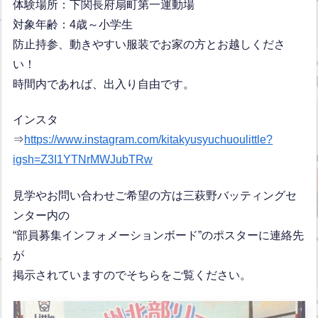
体験場所：下関長府扇町第一運動場
対象年齢：4歳～小学生
防止持参、動きやすい服装でお家の方とお越しくださ
い！
時間内であれば、出入り自由です。
インスタ
⇒
https://www.instagram.com/kitakyusyuchuoulittle?
igsh=Z3I1YTNrMWJubTRw
見学やお問い合わせご希望の方は三萩野バッティングセ
ンター内の
“部員募集インフォメーションボード”のポスターに連絡先
が
掲示されていますのでそちらをご覧ください。