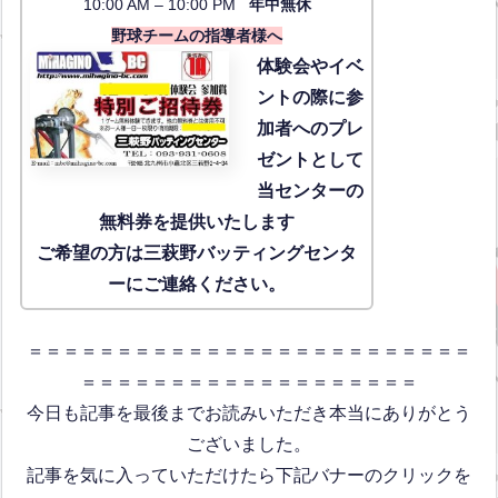
10:00 AM – 10:00 PM
年中無休
野球チームの指導者様へ
体験会
やイベ
ントの際に参
加者へのプレ
ゼントとして
当センターの
無料券を提供いたします
ご希望の方は三萩野バッティングセンタ
ーにご連絡ください。
＝＝＝＝＝＝＝＝＝＝＝＝＝＝＝＝＝＝＝＝＝＝＝＝＝
＝＝＝＝＝＝＝＝＝＝＝＝＝＝＝＝＝＝＝
今日も記事を最後までお読みいただき本当にありがとう
ございました。
記事を気に入っていただけたら下記バナーのクリックを