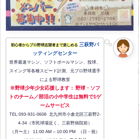
三萩野バ
初心者からプロ野球志望者まで楽しめる
ッティングセンター
世界最速マシン、ソフトボールマシン、投球、
スイング等各種スピード計測、元プロ野球選手
による野球教室
※野球少年少女応援します
：
野球・ソフ
トのチーム／部活の小中学生は無料で1ゲ
ーム
サービス
TEL:093-931-0608 北九州市小倉北区三萩野2-
4-34（市民球場近く、三萩野病院前）
（月〜土） 11:00 AM – 10:00 PM （日・祝）