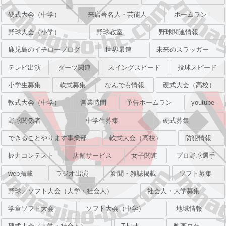
硬式大会（中学）
来店著名人・芸能人
ホームラン
野球大会（小学）
野球教室
野球関連情報
鹿児島のイチローブログ
世界最速
未来のスラッガー
テレビ出演
ダーツ関連
スイングスピード
投球スピード
小学生募集
軟式募集
なんでも情報
硬式大会（高校）
軟式大会（中学）
営業時間
予告ホームラン
youtube
野球関係者
中学生募集
硬式募集
できることやります事業部
軟式大会（高校）
防犯情報
握力コンテスト
店舗サービス
女子関連
プロ野球選手
web掲載
ラジオ出演
新聞・雑誌掲載
ソフト募集
野球／ソフト大会（大学・社会人）
社会人・大学募集
学童ソフト大会
ソフト大会（中学）
地域情報