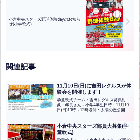
小倉中央スターズ野球体験dayのお知ら
せ(小学軟式)
関連記事
11月10日(日)に吉田レグルスが体
選手募集掲示板
験会を開催します！
学童軟式チーム：吉田レグルス募集対
象：年長さん～小学4年生日時：11月10
日(日)10時～12時場所：太陽の丘公園グ
ラウンド※雨天時は吉田小学校体育館グ
ローブ(無い場合は貸し出します)服装：
帽子、動きやすい服装、お茶、タオルを
小倉中央スターズ部員大募集(学
選手募集掲示板
ご準備ください...全文はクリック
童軟式)