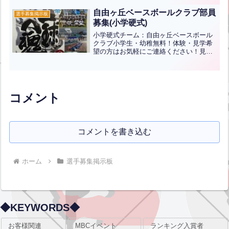
時～17時・場所：小倉北区西港町94-9 北
九州市中央卸売市場内グラウンド◎年長
自由ヶ丘ベースボールクラブ部員
選手募集掲示板
～小学生の野...全文はクリック
募集(小学硬式)
小学硬式チーム：自由ヶ丘ベースボール
クラブ小学生・幼稚無料！体験・見学希
望の方はお気軽にご連絡ください！見学
やお問い合わせご希望の方は三萩野バッ
ティングセンター内の“部員募集インフォ
メーションボード”のポスターに連絡先が
掲示されていますので...全文はクリック
コメント
コメントを書き込む
ホーム
選手募集掲示板
◆KEYWORDS◆
お客様関連
MBCイベント
ランキング入賞者