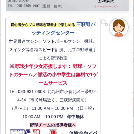
三萩野バ
初心者からプロ野球志望者まで楽しめる
ッティングセンター
世界最速マシン、ソフトボールマシン、投球、
スイング等各種スピード計測、元プロ野球選手
による野球教室
※野球少年少女応援します
：
野球・ソフ
トのチーム／部活の小中学生は無料で1ゲ
ーム
サービス
TEL:093-931-0608 北九州市小倉北区三萩野2-
4-34（市民球場近く、三萩野病院前）
（月〜土） 11:00 AM – 10:00 PM （日・祝）
10:00 AM – 10:00 PM
年中無休
野球チームの指導者様へ
体験会
やイベ