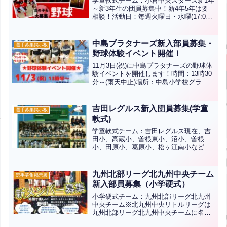
学童軟式チーム：小倉中央スターズ新1年
～新3年生の団員募集中！新4年5年は要
相談！活動日：毎週火曜日・水曜(17:00
～19:00)土曜・日曜(試合、練習など)練習
場所：小倉中央小学校グラウンド他体験
随時募集！！初心者歓迎、男女不問！詳
中島プラタナーズ新入部員募集・
選手募集掲示板
しく...全文はクリック
野球体験イベント開催！
11月3日(祝)に中島プラタナーズの野球体
験イベントを開催します！時間：13時30
分～(雨天中止)場所：中島小学校グラウ
ンド対象：幼児・小学生(校区外も大歓
迎)準備体操からキャッチボール、バッテ
ィング。試合形式で野球を体験出来ま
吉田レグルス新入団員募集(学童
選手募集掲示板
す！※道具の...全文はクリック
軟式)
学童軟式チーム：吉田レグルス現在、吉
田小、高蔵小、曽根東小、沼小、曽根
小、田原小、葛原小、松ヶ江南小などの
野球好きな仲間たちで活動しています。
野球好きな子、太陽の丘公園へ遊びに来
てみませんか？１ヶ月間体験無料！！練
九州北部リーグ北九州中央チーム
選手募集掲示板
習日時：毎週土曜日、日曜日...全文はク
新入部員募集（小学硬式）
リック
小学硬式チーム：九州北部リーグ北九州
中央チーム※北九州中央リトルリーグは
九州北部リーグ北九州中央チームに名称
変更しました。・練習日：土・日・祝 10