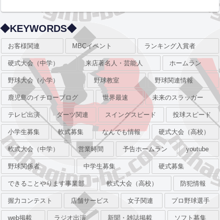
◆KEYWORDS◆
お客様関連
MBCイベント
ランキング入賞者
硬式大会（中学）
来店著名人・芸能人
ホームラン
野球大会（小学）
野球教室
野球関連情報
鹿児島のイチローブログ
世界最速
未来のスラッガー
テレビ出演
ダーツ関連
スイングスピード
投球スピード
小学生募集
軟式募集
なんでも情報
硬式大会（高校）
軟式大会（中学）
営業時間
予告ホームラン
youtube
野球関係者
中学生募集
硬式募集
できることやります事業部
軟式大会（高校）
防犯情報
握力コンテスト
店舗サービス
女子関連
プロ野球選手
web掲載
ラジオ出演
新聞・雑誌掲載
ソフト募集