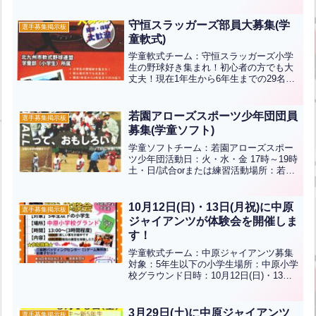
茶当番ありませんインスタ⇒サイト⇒見
学やお問い合わせご希望の方は三萩野バ
守恒スラッガーズ部員大募集(学
選手募集掲示板
ッティングセンタ...全文はクリック
童軟式)
学童軟式チーム：守恒スラッガーズ小学
生の野球好き集まれ！初心者の方でも大
丈夫！現在1年生から6年生までの29名で
活動しています6年生が卒団すると19名
になるため、新入団員大募集！！練習場
所：守恒小学校日時：土曜日13時～ 日
若園アローズスポーツ少年団団員
選手募集掲示板
曜・祝日9時～月...全文はクリック
募集(学童ソフト)
学童ソフトチーム：若園アローズスポー
ツ少年団活動日：火・水・金 17時～19時
土・日/試合orまたは練習活動場所：若園
小学校第1・3・5土日 葉山中央公園初心
者大歓迎！！まずは体験してみません
か？インスタ⇒見学やお問い合わせご希
10月12日(日)・13日(月祝)に中原
選手募集掲示板
望の方は三萩...全文はクリック
ジャイアンツが体験会を開催しま
す！
学童軟式チーム：中原ジャイアンツ募集
対象：5年生以下の小学生場所：中原小学
校グラウンド日時：10月12日(日)・13日
(月祝)13時～(3時間程度)内容：12日
（日）楽しいことを計画中です、13日(月
祝)普段の練習を体験したり初心者も大歓
3月29日(土)に中原ジャイアンツ
選手募集掲示板