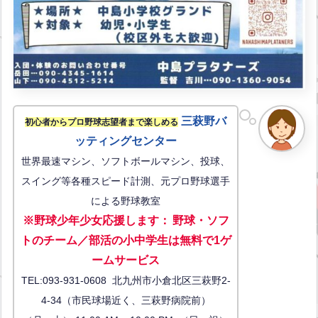
三萩野バ
初心者からプロ野球志望者まで楽しめる
ッティングセンター
世界最速マシン、ソフトボールマシン、投球、
スイング等各種スピード計測、元プロ野球選手
による野球教室
※野球少年少女応援します
：
野球・ソフ
トのチーム／部活の小中学生は無料で1ゲ
ーム
サービス
TEL:093-931-0608 北九州市小倉北区三萩野2-
4-34（市民球場近く、三萩野病院前）