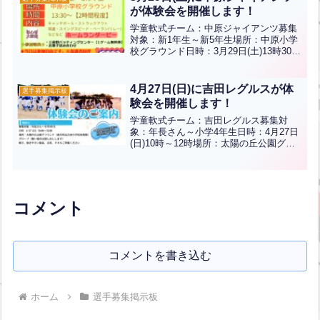
迎...全文はクリック
が体験会を開催します！
学童軟式チーム：中原ジャイアンツ募集
対象：新1年生～新5年生場所：中原小学
校グラウンド日時：3月29日(土)13時30分
～(2時間程度)内容：キャッチボール、ス
トラックアウト、球速、スイングスピー
ド、ベーラン(リレー)、ホームランダー
4月27日(日)に吉田レグルスが体
選手募集掲示板
ビーな...全文はクリック
験会を開催します！
学童軟式チーム：吉田レグルス募集対
象：年長さん～小学4年生日時：4月27日
(日)10時～12時場所：太陽の丘公園グラ
ウンド(雨天時は吉田小学校体育館)グロ
ーブ(無い場合は貸し出しします)帽子、
動きやすい服装、お茶、タオルをご準備
ください怪我...全文はクリック
コメント
コメントを書き込む
ホーム
選手募集掲示板