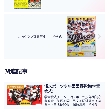
大南クラブ部員募集（小学軟式）
関連記事
沼スポーツ少年団団員募集(学童
選手募集掲示板
軟式)
学童軟式チーム：沼スポーツ少年団初心
者歓迎、学区不問、男女不問練習日：毎
週土・日 8時30分～16時場所：沼小学校
グラウンド対象：小1～6年生の男女※お