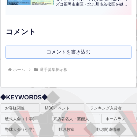
ズは福岡市東区・北九州市若松区を拠点
に活動している中学硬式野球チームで
す。練習場所：福岡→雁ノ巣球場/奈多グ
ラウンド・北九州→響灘中央緑園内グラ
ウンドそれぞれにナイ...全文はクリック
コメント
コメントを書き込む
ホーム
選手募集掲示板
◆KEYWORDS◆
お客様関連
MBCイベント
ランキング入賞者
硬式大会（中学）
来店著名人・芸能人
ホームラン
野球大会（小学）
野球教室
野球関連情報