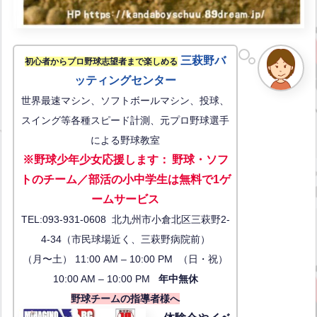
三萩野バ
初心者からプロ野球志望者まで楽しめる
ッティングセンター
世界最速マシン、ソフトボールマシン、投球、
スイング等各種スピード計測、元プロ野球選手
による野球教室
※野球少年少女応援します
：
野球・ソフ
トのチーム／部活の小中学生は無料で1ゲ
ーム
サービス
TEL:093-931-0608 北九州市小倉北区三萩野2-
4-34（市民球場近く、三萩野病院前）
（月〜土） 11:00 AM – 10:00 PM （日・祝）
10:00 AM – 10:00 PM
年中無休
野球チームの指導者様へ