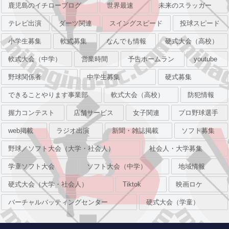
鹿児島のイチローブログ
世界最速
未来のスラッガー
テレビ出演
ダーツ関連
スイングスピード
投球スピード
小学生募集
軟式募集
なんでも情報
硬式大会（高校）
軟式大会（中学）
営業時間
予告ホームラン
youtube
野球関係者
中学生募集
硬式募集
できることやります事業部
軟式大会（高校）
防犯情報
握力コンテスト
店舗サービス
女子関連
プロ野球選手
web掲載
ラジオ出演
新聞・雑誌掲載
ソフト募集
野球／ソフト大会（大学・社会人）
社会人・大学募集
学童ソフト大会
ソフト大会（中学）
地域情報
硬式大会（大学・社会人）
Tiktok
映画ロケ
バーチャルバッティングセンター
硬式大会（学童）