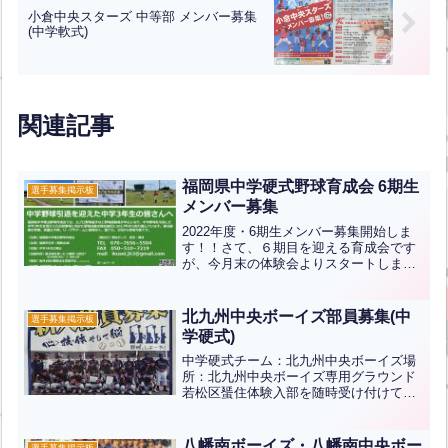
小倉中央スターズ 中等部 メンバー募集
(中学軟式)
関連記事
福岡県中学硬式野球育成会 6期生
選手募集掲示板
メンバー募集
2022年度・6期生メンバー募集開始しま
す！！さて、６期目を迎える育成会です
が、今月末の体験会よりスタートしま
す！つきましては、関係各所に周知いた
だけますと有難く存じます。☆６期生メ
ンバー募集案内※「体験会＆説明会開催
北九州中央ボーイズ部員募集(中
選手募集掲示板
のお知らせ」も併せて掲...全文はクリッ
学硬式)
ク
中学硬式チーム：北九州中央ボーイズ場
所：北九州中央ボーイズ専用グラウンド
若松区蜑住体験入部を随時受け付けてい
ます。※人数が定員になり次第、入部受
付を終了いたします。見学やお問い合わ
せご希望の方は三萩野バッティングセン
八幡南ボーイズ・八幡南中央ボー
選手募集掲示板