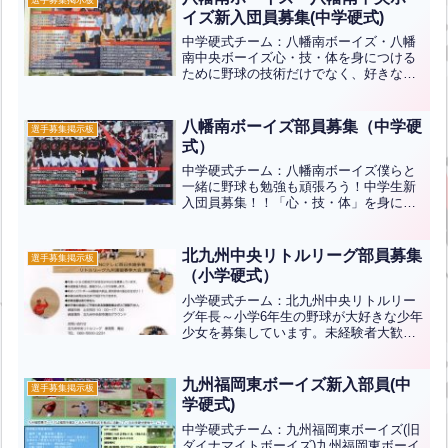
ター内の“部員募集イン...全文はクリック
イズ新入団員募集(中学硬式)
中学硬式チーム：八幡南ボーイズ・八幡
南中央ボーイズ心・技・体を身につける
ために野球の技術だけでなく、好きな野
球ができることに感謝できること、目上
の人を敬う気持ちを持つ裏表のない人格
を形成すること、および常にチャレンジ
八幡南ボーイズ部員募集（中学硬
選手募集掲示板
ャーの精神と挑戦できる体...全文はクリ
式）
ック
中学硬式チーム：八幡南ボーイズ僕らと
一緒に野球も勉強も頑張ろう！中学生新
入団員募集！！「心・技・体」を身につ
けるために、野球の技術だけでなく、好
きな野球ができることに感謝できるこ
と、目上の人を敬う気持ちを持つ裏表の
北九州中央リトルリーグ部員募集
選手募集掲示板
ない人格を形成すること、お...全文はク
（小学硬式）
リック
小学硬式チーム：北九州中央リトルリー
グ年長～小学6年生の野球が大好きな少年
少女を募集しています。未経験者大歓
迎！！基礎からしっかり指導します！軟
式・ソフト経験者大歓迎。硬式野球の面
白さをぜひ！！体験は納得出来るまで何
九州福岡東ボーイズ新入部員(中
選手募集掲示板
回でも出来ます。お茶当番...全文はクリ
学硬式)
ック
中学硬式チーム：九州福岡東ボーイズ(旧
ダイナマイトボーイズ)九州福岡東ボーイ