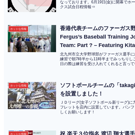
なっております。6月19日(金)に開幕でホ
クス試合日程情報⇒
香港代表チームのファーガス
ホットな情報
Fergus’s Baseball Training 
Team: Part ? – Featuring K
北九州市立大学野球部がファーガス選手に
練習で朝7時半から11時半までみっちり
日の際は練習を受け入れてくれると言ってい
ソフトボールチームの「takag
ホットな情報
を設置しました！
ＪＤリーグ(女子ソフトボール新リーグ)に九州
フレットを店内に設置しています。パンフ
しくお願いします！
祝 楽天３位指名 渡辺 翔太選
ホットな情報