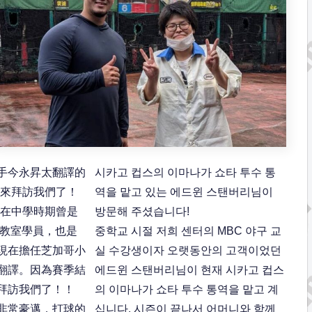
手今永昇太翻譯的
시카고 컵스의 이마나가 쇼타 투수 통
生來拜訪我們了！
역을 맡고 있는 에드윈 스탠버리님이
生在中學時期曾是
방문해 주셨습니다!
球教室學員，也是
중학교 시절 저희 센터의 MBC 야구 교
現在擔任芝加哥小
실 수강생이자 오랫동안의 고객이었던
翻譯。因為賽季結
에드윈 스탠버리님이 현재 시카고 컵스
拜訪我們了！！
의 이마나가 쇼타 투수 통역을 맡고 계
非常豪邁，打球的
십니다. 시즌이 끝나서 어머니와 함께