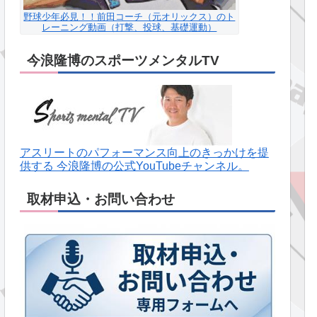
野球少年必見！！前田コーチ（元オリックス）のト
レーニング動画（打撃、投球、基礎運動）
今浪隆博のスポーツメンタルTV
アスリートのパフォーマンス向上のきっかけを提
供する 今浪隆博の公式YouTubeチャンネル。
取材申込・お問い合わせ