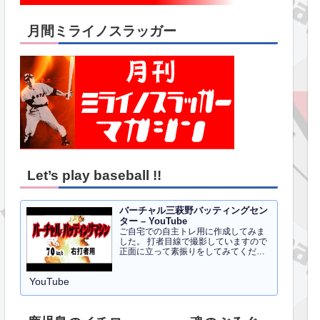
月間ミライノスラッガー
Let’s play baseball !!
バーチャル三萩野バッティングセン
ター – YouTube
ご自宅での自主トレ用に作成してみま
した。 打者目線で撮影していますので
正面に立って素振りをしてみてくださ
い。イメトレのお手伝いにはなるかと
思います。 右打者、左打者すべて３０
YouTube
球でセッティングしています。