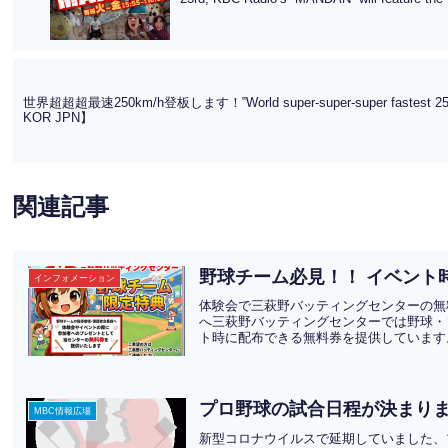
世界超超超最速250km/h登板します！‟World super-super-super fastest 250km
KOR JPN】
関連記事
野球チーム必見！！ イベント
インフォメーション
体験会で三萩野バッティングセンターの無
へ三萩野バッティングセンターでは野球・
ト時に配布できる無料券を提供しています。
プロ野球の試合日程が決まり
MBC情報広場
新型コロナウイルスで延期していました、