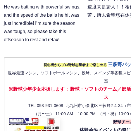
He was batting with powerful swings,
速度真是驚人！！相
and the speed of the balls he hit was
苦，所以希望您在休
just incredible! I’m sure the season
was tough, so please take this
offseason to rest and relax!
三萩野バ
初心者からプロ野球志望者まで楽しめる
世界最速マシン、ソフトボールマシン、投球、スイング等各種スピ
室
※野球少年少女応援します
：
野球・ソフトのチーム／部活
ス
TEL:093-931-0608 北九州市小倉北区三萩野2-4-
（月〜土） 11:00 AM – 10:00 PM （日・祝）10:00 
野球チー
体験会
やイベントの際