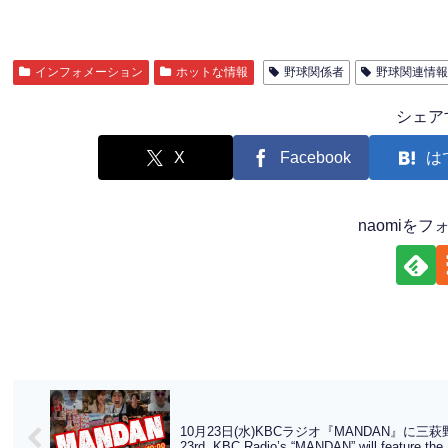
インフォメーション
ホットな情報
野球関係者
野球関連情報
シェア
X
Facebook
は
naomiを
10月23日(水)KBCラジオ『MANDAN』に三萩野
23rd, KBC Radio’s “MANDAN” will feature t