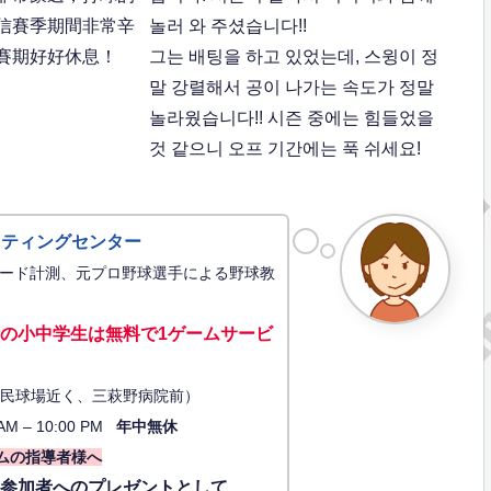
信賽季期間非常辛
놀러 와 주셨습니다!!
賽期好好休息！
그는 배팅을 하고 있었는데, 스윙이 정
말 강렬해서 공이 나가는 속도가 정말
놀라웠습니다!! 시즌 중에는 힘들었을
것 같으니 오프 기간에는 푹 쉬세요!
ッティングセンター
ード計測、元プロ野球選手による野球教
の小中学生は無料で1ゲーム
サービ
34（市民球場近く、三萩野病院前）
AM – 10:00 PM
年中無休
ムの指導者様へ
に参加者へのプレゼントとして