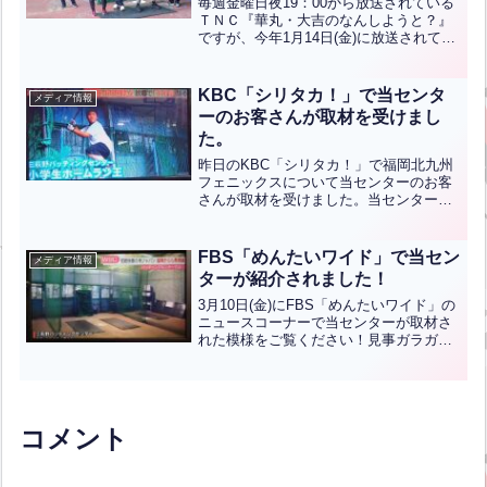
毎週金曜日夜19：00から放送されている
ＴＮＣ『華丸・大吉のなんしようと？』
ですが、今年1月14日(金)に放送されて当
センターが出演した回が、シーズン開幕
目前「斉藤和巳＆ムネリン完全版」とし
て本日放送されました！！元ホークスの
KBC「シリタカ！」で当センタ
メディア情報
斉藤和巳さんと...全文はクリック
ーのお客さんが取材を受けまし
た。
昨日のKBC「シリタカ！」で福岡北九州
フェニックスについて当センターのお客
さんが取材を受けました。当センターの
JBS野球教室のコーチで元オリックスの
投手だった前田コーチやそのスクールの
生徒が紹介されています。抜粋した動画
FBS「めんたいワイド」で当セン
メディア情報
をアップしていますの...全文はクリック
ターが紹介されました！
3月10日(金)にFBS「めんたいワイド」の
ニュースコーナーで当センターが取材さ
れた模様をご覧ください！見事ガラガラ
のところを取材されました（笑）取材が
終わった後に結構お客さん来たんですけ
どね・・・
コメント