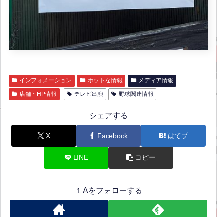
インフォメーション
ホットな情報
メディア情報
店舗・HP情報
テレビ出演
野球関連情報
シェアする
X
Facebook
はてブ
LINE
コピー
１Aをフォローする