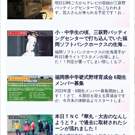
明日13時ごろからテレビの収録が三萩野
バッティングセンターでおこなわれま
す。芸人さんが来られる予定です！お客
様最優先で、ご迷惑をおかけしないよう
に配慮して収録いたしますので、どうぞ
ご了承ください。見学ご希望の方は、お
気軽におこしください！
小・中学生の頃、三萩野バッティ
ホットな情報
ングセンターで打ち込んでいた福
岡ソフトバンクホークスの生海選
手が昨日、一軍スタメンで出場し
福岡ソフトバンクホークスの生海選手が
ました！！”When he was in
昨日1番ライトでスタメン出場しまし
た！！判定が覆ってしまい惜しくもプロ
elementary and middle school,
初ホームランにはなりませんでしたが、
Fukuoka SoftBank Hawks
次戦は期待しています！！当センターの
player Ikumi, who used to
お客様及びスタッフ一同応援しています
福岡県中学硬式野球育成会 6期生
選手募集掲示板
practice at the Mihagino Batting
ので頑張ってくださいね！！...全文はク
メンバー募集
リック
Center, made it into the starting
2022年度・6期生メンバー募集開始しま
lineup for the first team
す！！さて、６期目を迎える育成会です
yesterday!”（英中翻訳）
が、今月末の体験会よりスタートしま
す！つきましては、関係各所に周知いた
だけますと有難く存じます。☆６期生メ
ンバー募集案内※「体験会＆説明会開催
本日ＴＮＣ『華丸・大吉のなんし
メディア情報
のお知らせ」も併せて掲...全文はクリッ
ようと？』で過去に取材されたシ
ク
ーンが流れました！