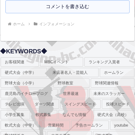
コメントを書き込む
ホーム
インフォメーション
◆KEYWORDS◆
お客様関連
MBCイベント
ランキング入賞者
硬式大会（中学）
来店著名人・芸能人
ホームラン
野球大会（小学）
野球教室
野球関連情報
鹿児島のイチローブログ
世界最速
未来のスラッガー
テレビ出演
ダーツ関連
スイングスピード
投球スピード
小学生募集
軟式募集
なんでも情報
硬式大会（高校）
軟式大会（中学）
営業時間
予告ホームラン
youtube