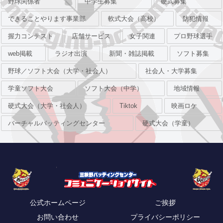
野球関係者
中学生募集
硬式募集
できることやります事業部
軟式大会（高校）
防犯情報
握力コンテスト
店舗サービス
女子関連
プロ野球選手
web掲載
ラジオ出演
新聞・雑誌掲載
ソフト募集
野球／ソフト大会（大学・社会人）
社会人・大学募集
学童ソフト大会
ソフト大会（中学）
地域情報
硬式大会（大学・社会人）
Tiktok
映画ロケ
バーチャルバッティングセンター
硬式大会（学童）
公式ホームページ
ご挨拶
お問い合わせ
プライバシーポリシー