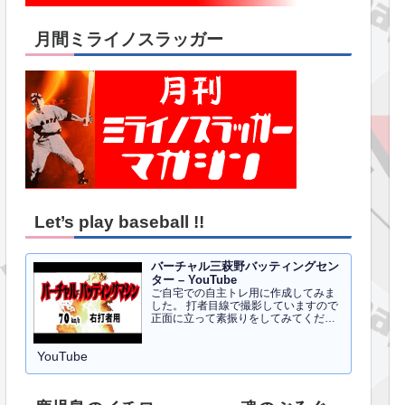
月間ミライノスラッガー
Let’s play baseball !!
バーチャル三萩野バッティングセン
ター – YouTube
ご自宅での自主トレ用に作成してみま
した。 打者目線で撮影していますので
正面に立って素振りをしてみてくださ
い。イメトレのお手伝いにはなるかと
思います。 右打者、左打者すべて３０
YouTube
球でセッティングしています。