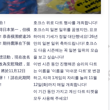
動！
호크스 위로 다트 행사를 개최합니다!
得日本第一，但橫
호크스의 일본 일위를 꿈꿨지만, 요코
！恭喜橫濱睽違26
하마의 기세가 정말 대단했네요! 26년
！期待鷹隊在下個
만의 일본 일위 축하드립니다! 호크스
도 다음 시즌에는 꼭 일본 일위의 모습
鏢活動，現在改名
을 보고 싶습니다!
改為安慰飛鏢，並
이번 시즌 동안 진행해온 승리의 다트
將於11月12日
는 이름을 ‘이름을 ‘아쉬운 다트’로 변경
辦！！請在此期間
하고, 타격 1게임의 자리를 늘려 11월
！
12일(화)까지 매일 개최합니다!
이 기간 동안 가지고 계신 다트 티켓을
모두 사용해 주세요!