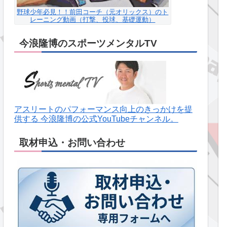
野球少年必見！！前田コーチ（元オリックス）のト
レーニング動画（打撃、投球、基礎運動）
今浪隆博のスポーツメンタルTV
アスリートのパフォーマンス向上のきっかけを提
供する 今浪隆博の公式YouTubeチャンネル。
取材申込・お問い合わせ