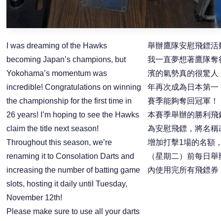
I was dreaming of the Hawks
舉辦鷹隊安慰飛鏢活
becoming Japan’s champions, but
我一直夢想著鷹隊奪
Yokohama’s momentum was
濱的氣勢真的很驚人
incredible! Congratulations on winning
年再次成為日本第一
the championship for the first time in
賽季能夠奪回冠軍！
26 years! I’m hoping to see the Hawks
本賽季舉辦的勝利飛
claim the title next season!
為安慰飛鏢，將名稱
Throughout this season, we’re
增加打擊1場的名額，
renaming it to Consolation Darts and
（星期二）前每日舉
increasing the number of batting game
內使用完所有飛鏢券
slots, hosting it daily until Tuesday,
November 12th!
Please make sure to use all your darts