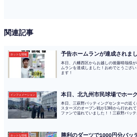
関連記事
予告ホームランが達成されま
ホットな情報
本日、八幡西区からお越しの後藤晴哉様が
ムランを達成しました！おめでとうござい
ます！
本日、北九州市民球場でホー
インフォメーション
本日、三萩野バッティングセンターの近く
スターズのオープン戦が13時から行われ
ファンで溢れていました！！三萩野バッテ.
勝利のダーツで1000円分バ
ホットな情報