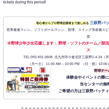
tickets during this period!
三萩野バ
初心者からプロ野球志望者まで楽しめる
世界最速マシン、ソフトボールマシン、投球、スイング等各種スピ
室
※野球少年少女応援します
：
野球・ソフトのチーム／部活
ス
TEL:093-931-0608 北九州市小倉北区三萩野2-4-
（月〜土） 11:00 AM – 10:00 PM （日・祝）10:00 
野球チー
体験会
やイベントの際
当センターの無
ご希望の方は三萩野バッテ
＝＝＝＝＝＝＝＝＝＝＝＝＝＝＝＝＝＝＝＝＝＝