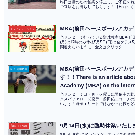
昨日は雪のため営業を停止し、ご不便をお
ご来店をお待ちしております！【English】Yesterd
MBA(前田ベースボールアカ
インフォメーション
当センターで行っている野球教室MBA(前田
(月)は17時のみ休校5月5日(日)は全クラ
間違えないように...全文はクリック
MBA(前田ベースボールアカ
MBC情報広場
す！！There is an article abo
Academy (MBA) on the intern
当センターで日・月・火曜日に開催中の野
クスバファローズ投手、前田佑二コーチの
います！野球エリートではなかった彼がどの
9月14日(水)は臨時休業いたし
店舗・HP情報
9月14日(水)はマシンメンテナンスのた