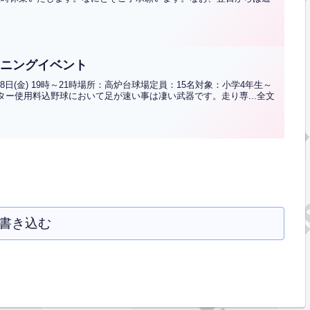
レーニングイベント
ol日時：5月8日(金) 19時～21時場所：高炉台球場定員：15名対象：小学4年生～
イター使用料込野球において足が速い事は凄い武器です。走り専...全文
書き込む