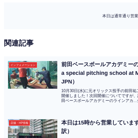
本日は通常通り営業していま
関連記事
前田ベースボールアカデミーの特
インフォメーション
a special pitching school 
JPN）
10月30日(水)に元オリックス投手の前
開催しました！次回開催についてですが、
田ベースボールアカデミーのラインアカ..
本日は15時から営業しています。We a
店舗・HP情報
訳）