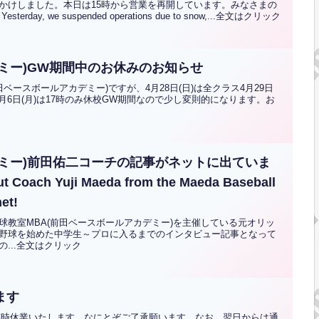
かけしました。本日は15時から営業を再開しています。みなさまの
ay, we suspended operations due to snow,...全文はクリック
デミー)GW期間中のお休みのお知らせ
ベースボールアカデミー)ですが、4月28日(日)は全クラス4月29日
ス5月6日(月)は17時のみ休校GW期間なので少し変則的になります。お
デミー)前田佑二コーチの記事がネットに出ていま
ut Coach Yuji Maeda from the Maeda Baseball
et!
球教室MBA(前田ベースボールアカデミー)を主催している元オリッ
野球を始めた中学生～プロに入るまでのインタビュー記事となって
...全文はクリック
ます
め臨時休業いたします。なにとぞご了承願います。なお、翌日からは通