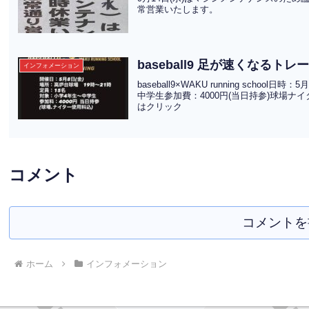
常営業いたします。
baseball9 足が速くなるト
インフォメーション
baseball9×WAKU running scho
中学生参加費：4000円(当日持参)球場ナ
はクリック
コメント
コメントを
ホーム
インフォメーション