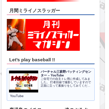
月間ミライノスラッガー
Let’s play baseball !!
バーチャル三萩野バッティングセン
ター – YouTube
ご自宅での自主トレ用に作成してみま
した。 打者目線で撮影していますので
正面に立って素振りをしてみてくださ
い。イメトレのお手伝いにはなるかと
思います。 右打者、左打者すべて３０
YouTube
球でセッティングしています。