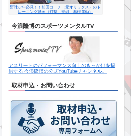
野球少年必見！！前田コーチ（元オリックス）のト
レーニング動画（打撃、投球、基礎運動）
今浪隆博のスポーツメンタルTV
アスリートのパフォーマンス向上のきっかけを提
供する 今浪隆博の公式YouTubeチャンネル。
取材申込・お問い合わせ