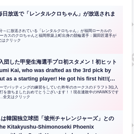
RKB毎日放送で「レンタルクロちゃん」が放送されま
時56分～に放送されている「レンタルクロちゃん」が福岡ローカルの
サーカスのクロちゃんと福岡県築上町出身の競輪選手：園田匠選手が
全文はクリック
で入団した甲斐生海選手プロ初スタメン！初ヒット
Kai, who was drafted as the 3rd pick by
 as a starting player! He got his first hit!!(英
ーでバッティングの練習をしていた昨年のホークスのドラフト3位入
打を放ちましたおめでとうございます！！現在連敗中のHAWKSです
..全文はクリック
スは韓国独立球団「坡州チャレンジャーズ」との
itakyushu-Shimonoseki Phoenix