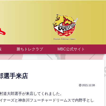
板
勝ちトレクラブ
MBC公式サイト
郎選手来店
2021.12.08
村道大郎選手が来店してくれました。
イナーズと神奈川フューチャードリームスで内野手とし