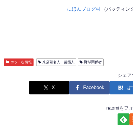
にほんブログ村
（バッティン
ホットな情報
来店著名人・芸能人
野球関係者
シェア
X
Facebook
は
naomiを