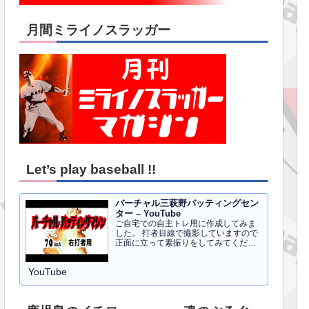
月間ミライノスラッガー
Let’s play baseball !!
バーチャル三萩野バッティングセン
ター – YouTube
ご自宅での自主トレ用に作成してみま
した。 打者目線で撮影していますので
正面に立って素振りをしてみてくださ
い。イメトレのお手伝いにはなるかと
思います。 右打者、左打者すべて３０
YouTube
球でセッティングしています。