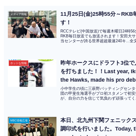
11月25日(金)25時55分～
メディア情報
す！
RCCテレビ(中国放送)で毎週木曜日24
RKB毎日放送でも放送されます！安田大
当センターが誇る世界超超最速240キ...
昨年ホークスにドラフト3位
ホットな情報
を打ちました！！Last year, Ikumi 
the Hawks, made his pro debut
中翻訳)
小中学生の頃に三萩野バッティングセンタ
団の甲斐生海選手がプロ初スタメンで初安
が、自分の力を信じて気負わず頑張ってく.
本日、北九州下関フェニック
MBC情報広場
調印式を行いました。Today, the K