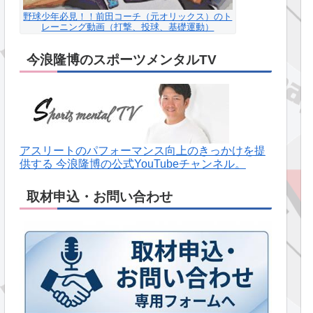
野球少年必見！！前田コーチ（元オリックス）のト
レーニング動画（打撃、投球、基礎運動）
今浪隆博のスポーツメンタルTV
アスリートのパフォーマンス向上のきっかけを提
供する 今浪隆博の公式YouTubeチャンネル。
取材申込・お問い合わせ