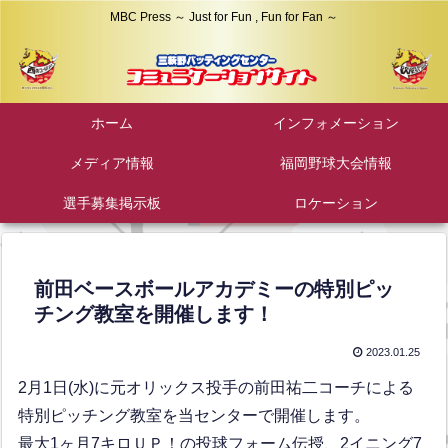
MBC Press ～ Just for Fun , Fun for Fan ～
ホーム
インフォメーション
メディア情報
福岡野球大会情報
選手募集掲示板
ロケーション
前田ベースボールアカデミーの特別ピッ
チング教室を開催します！
2023.01.25
2月1日(水)に元オリックス投手の前田祐二コーチによる
特別ピッチング教室を当センターで開催します。
最大1ヶ月7キロＵＰ！の投球フォーム伝授、2イニング7