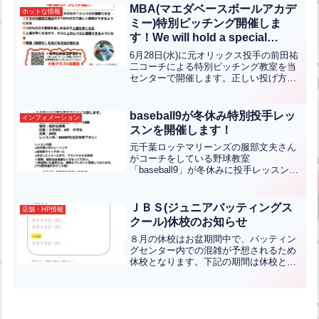
団）外野手 砂小間正貫コーチ、現役北九
MBA(マエダベースボールアカデ
ホットな情報
州大学野球部員本田智幸...全文はクリッ
ミー)特別ピッチング開催しま
ク
す！We will hold a special
pitching school at Maeda
6月28日(水)に元オリックス投手の前田祐
Baseball Academy!
二コーチによる特別ピッチング教室を当
センターで開催します。正しい投げ方を
学ぶことでケガの可能性が減り、球速UP
できる方法も知ることが出来ます！！詳
しくは下記のポスターをご覧ください！
baseball9が冬休み特別投手レッ
インフォメーション
お申込みはポスタ...全文はクリック
スンを開催します！
元千葉ロッテマリーンズの服部文夫さん
がコーチをしている野球教室
「baseball9」が冬休みに投手レッスンを
開催いたします！田原誠次（元読売ジャ
イアンツ）服部文夫(元千葉ロッテマリー
ンズ)ケガをしないフォームを身につける
ＪＢＳ(ジュニアバッティングス
店舗・HP情報
事が大切です。フォー...全文はクリック
クール)休校のお知らせ
８月の休校はお盆期間中で、バッティン
グセンター内での混雑が予想されるため
休校となります。下記の期間は休校とな
ります。８月１５日(日)、１６日(月)９月
１９日(日)詳しいお問い合わせなどはＪ
ＢＳのサイトがありますのでそちらにお
問い合わせしてく...全文はクリック