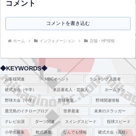
コメント
コメントを書き込む
ホーム
インフォメーション
店舗・HP情報
◆KEYWORDS◆
お客様関連
MBCイベント
ランキング入賞者
硬式大会（中学）
来店著名人・芸能人
ホームラン
野球大会（小学）
野球教室
野球関連情報
鹿児島のイチローブログ
世界最速
未来のスラッガー
テレビ出演
ダーツ関連
スイングスピード
投球スピード
小学生募集
軟式募集
なんでも情報
硬式大会（高校）