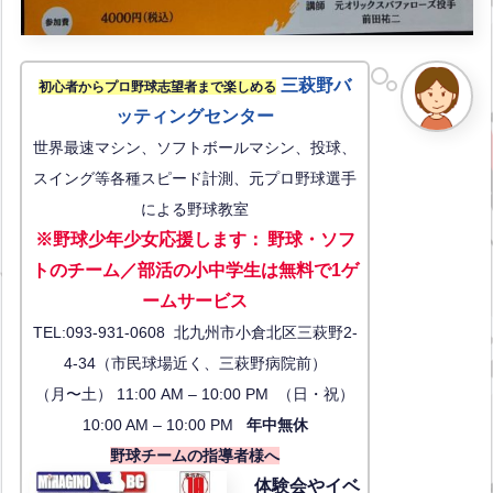
三萩野バ
初心者からプロ野球志望者まで楽しめる
ッティングセンター
世界最速マシン、ソフトボールマシン、投球、
スイング等各種スピード計測、元プロ野球選手
による野球教室
※野球少年少女応援します
：
野球・ソフ
トのチーム／部活の小中学生は無料で1ゲ
ーム
サービス
TEL:093-931-0608 北九州市小倉北区三萩野2-
4-34（市民球場近く、三萩野病院前）
（月〜土） 11:00 AM – 10:00 PM （日・祝）
10:00 AM – 10:00 PM
年中無休
野球チームの指導者様へ
体験会
やイベ