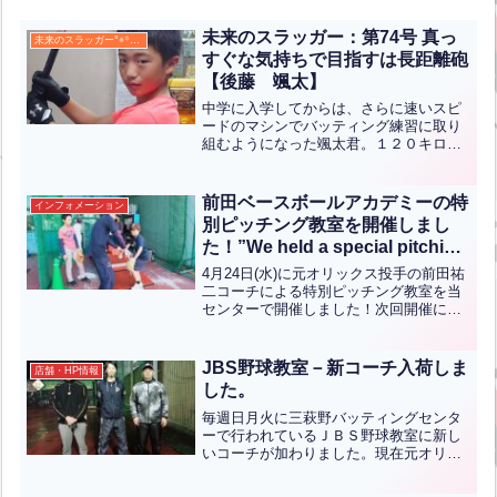
未来のスラッガー：第74号 真っ
未来のスラッガー°⌖꙳✧˖°
すぐな気持ちで目指すは長距離砲
【後藤 颯太】
中学に入学してからは、さらに速いスピ
ードのマシンでバッティング練習に取り
組むようになった颯太君。１２０キロの
スピードボールでも、綺麗なフォームで
しっかりミートしています。二人の弟の
お手本となるべく、たくさん努力して、
前田ベースボールアカデミーの特
インフォメーション
上達してきた少年を紹介し...全文はクリ
別ピッチング教室を開催しまし
ック
た！”We held a special pitching
school at Maeda Baseball
4月24日(水)に元オリックス投手の前田祐
Academy!”(英中翻訳)
二コーチによる特別ピッチング教室を当
センターで開催しました！次回開催につ
いてですが、詳しい日程が分かりました
らお知らせします！下記のポスターは前
田ベースボールアカデミーのラインアカ
JBS野球教室－新コーチ入荷しま
店舗・HP情報
ウントになります。...全文はクリック
した。
毎週日月火に三萩野バッティングセンタ
ーで行われているＪＢＳ野球教室に新し
いコーチが加わりました。現在元オリッ
クスピッチャー 前田祐二コーチをメイン
に元ゴールデンゴールズ（欽ちゃん球