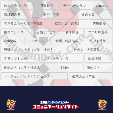
軟式大会（中学）
営業時間
予告ホームラン
youtube
野球関係者
中学生募集
硬式募集
できることやります事業部
軟式大会（高校）
防犯情報
握力コンテスト
店舗サービス
女子関連
プロ野球選手
web掲載
ラジオ出演
新聞・雑誌掲載
ソフト募集
野球／ソフト大会（大学・社会人）
社会人・大学募集
学童ソフト大会
ソフト大会（中学）
地域情報
硬式大会（大学・社会人）
Tiktok
映画ロケ
バーチャルバッティングセンター
硬式大会（学童）