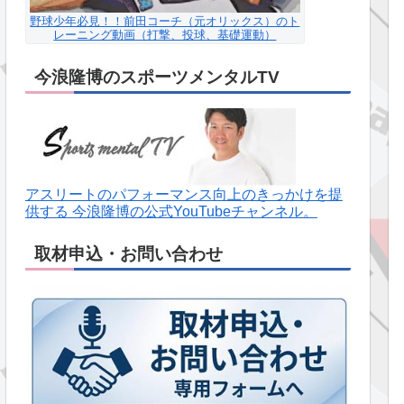
野球少年必見！！前田コーチ（元オリックス）のト
レーニング動画（打撃、投球、基礎運動）
今浪隆博のスポーツメンタルTV
アスリートのパフォーマンス向上のきっかけを提
供する 今浪隆博の公式YouTubeチャンネル。
取材申込・お問い合わせ