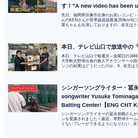
す！”A new video has been up
Munakattan from Fukuoka Yos
先日、福岡県宗像市出身のお笑いコンビ・
んのKENさんが世界超超超最速250km/h
ultra-ultra-fast 250 km/h pit
菜ちゃんも出演しておりますの...全文は
Center!”【ENG CHT KOR J
本日、テレビ山口で放送中の『
メディア情報
本日、テレビ山口で毎週月～金曜日の16時
大学軟式野球出身の新人アナウンサー小田浩
ンジの結果はどうだったのか、9...全文は
シンガーソングライター・冨永裕
インフォメーション
songwriter Yusuke Tominaga 
Batting Center!【ENG CHT
シンガーソングライターの冨永裕輔さんが、
ンを受講されました！最近、草野球チーム
くないプレーができるようになりたい...