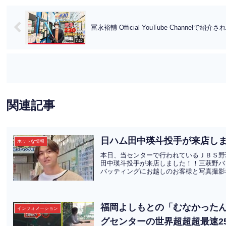
冨永裕輔 Official YouTube Channelで紹
関連記事
日ハム田中瑛斗投手が来店し
ホットな情報
本日、当センターで行われているＪＢＳ野
田中瑛斗投手が来店しました！！三萩野バ
バッティングにお越しのお客様と写真撮影な
福岡よしもとの「むなかったん
インフォメーション
グセンターの世界超超超最速25