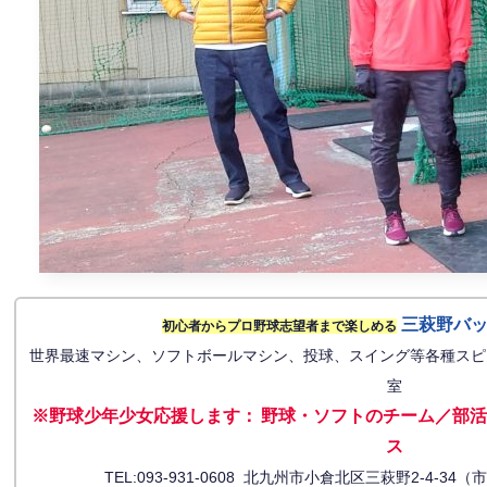
三萩野バ
初心者からプロ野球志望者まで楽しめる
世界最速マシン、ソフトボールマシン、投球、スイング等各種スピ
室
※野球少年少女応援します
：
野球・ソフトのチーム／部活
ス
TEL:093-931-0608 北九州市小倉北区三萩野2-4-