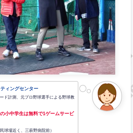
ッティングセンター
ード計測、元プロ野球選手による野球教
の小中学生は無料で1ゲーム
サービ
34（市民球場近く、三萩野病院前）