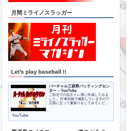
月間ミライノスラッガー
Let’s play baseball !!
バーチャル三萩野バッティングセン
ター – YouTube
ご自宅での自主トレ用に作成してみま
した。 打者目線で撮影していますので
正面に立って素振りをしてみてくださ
い。イメトレのお手伝いにはなるかと
思います。 右打者、左打者すべて３０
YouTube
球でセッティングしています。