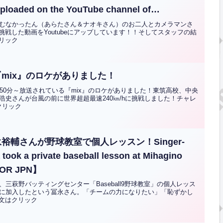
loaded on the YouTube channel of
himoto, where they take on the world’s ultra-
むなかったん（あらたさん＆ナオキさん）のお二人とカメラマンさ
に挑戦した動画をYoutubeにアップしています！！そしてスタッフの結
ching machine at Mihagino Batting
クリック
PN】
mix』のロケがありました！
50分～放送されている『mix』のロケがありました！東筑高校、中央
史さんが台風の前に世界超超最速240㎞/hに挑戦しました！チャレ
クリック
輔さんが野球教室で個人レッスン！Singer-
took a private baseball lesson at Mihagino
 KOR JPN】
三萩野バッティングセンター「Baseball9野球教室」の個人レッス
に加入したという冨永さん。「チームの力になりたい」「恥ずかし
全文はクリック