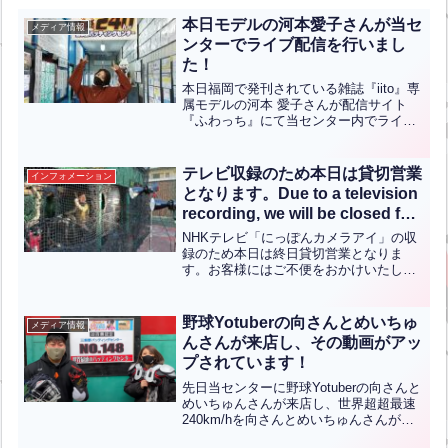
本日モデルの河本愛子さんが当セ
メディア情報
ンターでライブ配信を行いまし
た！
本日福岡で発刊されている雑誌『iito』専
属モデルの河本 愛子さんが配信サイト
『ふわっち』にて当センター内でライブ
配信をされていました。今回で2回目の来
店です。世界最速マシン240キロにも挑
戦されました。他のマシンも打ち、次回
テレビ収録のため本日は貸切営業
インフォメーション
はホームランを...全文はクリック
となります。Due to a television
recording, we will be closed for
private use today.【ENG CHT
NHKテレビ「にっぽんカメラアイ」の収
KOR JPN】
録のため本日は終日貸切営業となりま
す。お客様にはご不便をおかけいたしま
すが、どうぞご了承のほどよろしくお願
いいたします。明日から通常営業となり
ます。We will be hosting a full-d...全文は
野球Yotuberの向さんとめいちゅ
メディア情報
クリック
んさんが来店し、その動画がアッ
プされています！
先日当センターに野球Yotuberの向さんと
めいちゅんさんが来店し、世界超超最速
240km/hを向さんとめいちゅんさんが挑
戦されました！その模様がYoutubeにア