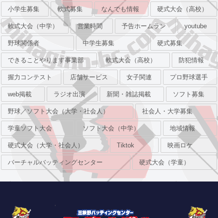
小学生募集
軟式募集
なんでも情報
硬式大会（高校）
軟式大会（中学）
営業時間
予告ホームラン
youtube
野球関係者
中学生募集
硬式募集
できることやります事業部
軟式大会（高校）
防犯情報
握力コンテスト
店舗サービス
女子関連
プロ野球選手
web掲載
ラジオ出演
新聞・雑誌掲載
ソフト募集
野球／ソフト大会（大学・社会人）
社会人・大学募集
学童ソフト大会
ソフト大会（中学）
地域情報
硬式大会（大学・社会人）
Tiktok
映画ロケ
バーチャルバッティングセンター
硬式大会（学童）