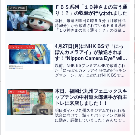
ップされています！初めは速さに驚いて
いましたが、ソフトをやられていためい
ＦＢＳ系列「１０神さまの言う通
メディア情報
ちゅ...全文はクリック
り！？」の収録が行なわれました
本日、毎週火曜日０時５９分（月曜日24
時59分）から放送されているＦＢＳ系列
「１０神さまの言う通り！？」の収録が
行なわれました。１０神ＡＣＴＯＲのメ
ンバーの馬越 琢己さん、関岡マークさ
ん。そして九州豪雨で大きく被災した東
4月27日(月)にNHK BSで「にっ
インフォメーション
峰村のを応援するため...全文はクリック
ぽんカメラアイ」が放送されま
す！“Nippon Camera Eye” will
be broadcast on NHK BS on
以前、NHK BSプレミアム4Kで放送され
Friday, April 27!【ENG CHT
た「にっぽんカメラアイ 狂気のピッチン
グマシーン」が、このたびNHK BSでも
KOR JPN】
放送されます！放送は4月27日（月）午
前11時からです。1秒間に約1万コマとい
う超ハイスピードカメラで、世界超³最速
本日、福岡北九州フェニックスキ
ホットな情報
25...全文はクリック
ャプテンの中村道大郎選手が自主
トレに来店しました！！
明日ダイハツ九州スタジアムで行われる
試合に向けて、黙々とバッティング練習
に励み、調整していました！みんなで応
援していますので、頑張ってくださ
い！！