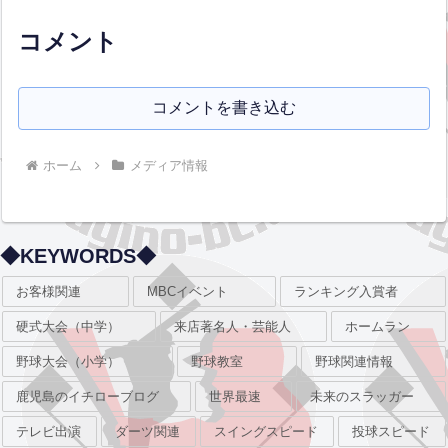
コメント
コメントを書き込む
ホーム
メディア情報
◆KEYWORDS◆
お客様関連
MBCイベント
ランキング入賞者
硬式大会（中学）
来店著名人・芸能人
ホームラン
野球大会（小学）
野球教室
野球関連情報
鹿児島のイチローブログ
世界最速
未来のスラッガー
テレビ出演
ダーツ関連
スイングスピード
投球スピード