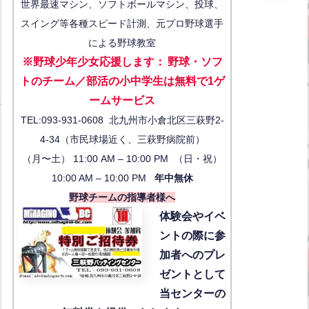
世界最速マシン、ソフトボールマシン、投球、
スイング等各種スピード計測、元プロ野球選手
による野球教室
※野球少年少女応援します
：
野球・ソフ
トのチーム／部活の小中学生は無料で1ゲ
ーム
サービス
TEL:093-931-0608 北九州市小倉北区三萩野2-
4-34（市民球場近く、三萩野病院前）
（月〜土） 11:00 AM – 10:00 PM （日・祝）
10:00 AM – 10:00 PM
年中無休
野球チームの指導者様へ
体験会
やイベ
ントの際に参
加者へのプレ
ゼントとして
当センターの