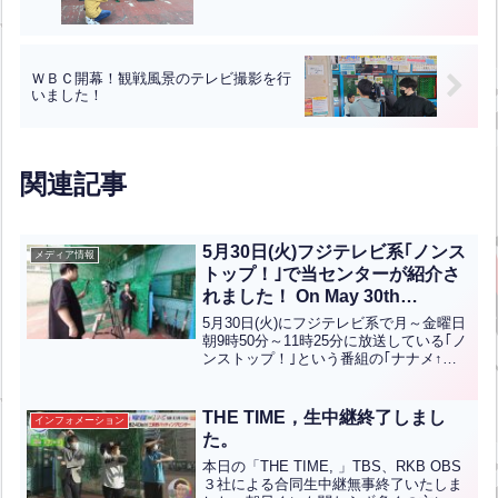
ＷＢＣ開幕！観戦風景のテレビ撮影を行
いました！
関連記事
5月30日(火)フジテレビ系｢ノンス
メディア情報
トップ！｣で当センターが紹介さ
れました！ On May 30th
(Tuesday), the Mihagino Batting
5月30日(火)にフジテレビ系で月～金曜日
Center was featured on
朝9時50分～11時25分に放送している｢ノ
ンストップ！｣という番組の｢ナナメ↑調
“Nonstop!” on Fuji TV!
査団｣のコーナーで、斜め上のバッティン
グセンターとして三萩野バッティングセ
ンターが紹介されました！世界最速マシ
THE TIME，生中継終了しまし
インフォメーション
ンの生...全文はクリック
た。
本日の「THE TIME, 」TBS、RKB OBS
３社による合同生中継無事終了いたしま