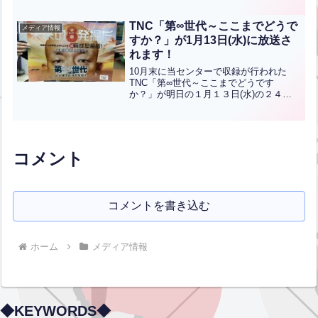
ントさんが果敢に240Ｋに挑戦しまし
た！私は出張で会えませんでしたが
TNC「第∞世代～ここまでどうで
メディア情報
(泣)、大ファンのスタッフ直...全文はクリ
すか？」が1月13日(水)に放送さ
ック
れます！
10月末に当センターで収録が行われた
TNC「第∞世代～ここまでどうです
か？」が明日の１月１３日(水)の２４時
２５分から放映されます！放映地域の
方々はぜひともご覧ください！
コメント
コメントを書き込む
ホーム
メディア情報
◆KEYWORDS◆