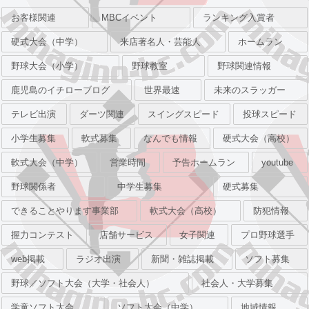
お客様関連
MBCイベント
ランキング入賞者
硬式大会（中学）
来店著名人・芸能人
ホームラン
野球大会（小学）
野球教室
野球関連情報
鹿児島のイチローブログ
世界最速
未来のスラッガー
テレビ出演
ダーツ関連
スイングスピード
投球スピード
小学生募集
軟式募集
なんでも情報
硬式大会（高校）
軟式大会（中学）
営業時間
予告ホームラン
youtube
野球関係者
中学生募集
硬式募集
できることやります事業部
軟式大会（高校）
防犯情報
握力コンテスト
店舗サービス
女子関連
プロ野球選手
web掲載
ラジオ出演
新聞・雑誌掲載
ソフト募集
野球／ソフト大会（大学・社会人）
社会人・大学募集
学童ソフト大会
ソフト大会（中学）
地域情報