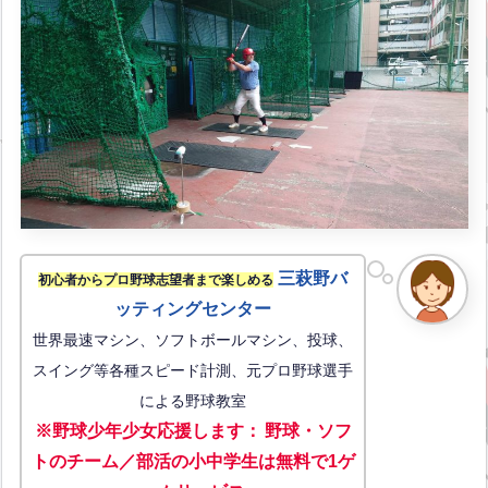
三萩野バ
初心者からプロ野球志望者まで楽しめる
ッティングセンター
世界最速マシン、ソフトボールマシン、投球、
スイング等各種スピード計測、元プロ野球選手
による野球教室
※野球少年少女応援します
：
野球・ソフ
トのチーム／部活の小中学生は無料で1ゲ