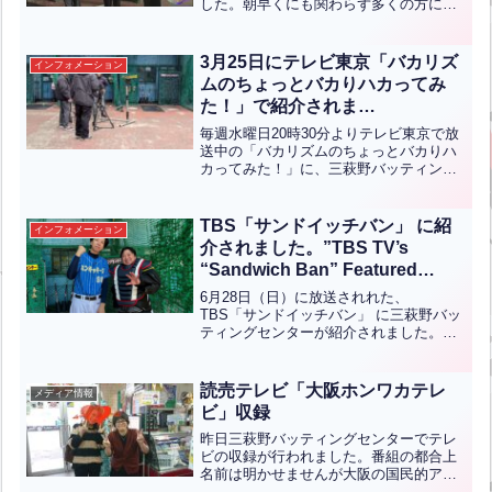
した。朝早くにも関わらず多くの方にご
覧いただいたようで本当に感謝していま
す。今回チャレンジしたのは折尾愛真高
校女子野球部村上優花選手、健さんこと
3月25日にテレビ東京「バカリズ
インフォメーション
中村勝...全文はクリック
ムのちょっとバカりハカってみ
た！」で紹介されま
す！！”Featured on TV Tokyo’s
毎週水曜日20時30分よりテレビ東京で放
“Bakarhythm no Chotto Bakari
送中の「バカリズムのちょっとバカりハ
カってみた！」に、三萩野バッティング
Hakatte Mita!” on March
センターが紹介されます！ 放送日は3月
25!”【ENG CHT KOR JPN】
25日（水）です！当センターが誇る“世界
超³最速マシン250km/hに挑戦する皆さん
TBS「サンドイッチバン」 に紹
インフォメーション
の様子...全文はクリック
介されました。”TBS TV’s
“Sandwich Ban” Featured
Mihagino Batting
6月28日（日）に放送されれた、
Center”【ENG CHT KOR JPN】
TBS「サンドイッチバン」 に三萩野バッ
ティングセンターが紹介されました。
「日本でイッチバン速いバッティングセ
ンター」として三萩野バッティングセン
ターをご紹介いただきました。ゲストの
読売テレビ「大阪ホンワカテレ
メディア情報
ニッポンの社長のお二人には...全文はク
ビ」収録
リック
昨日三萩野バッティングセンターでテレ
ビの収録が行われました。番組の都合上
名前は明かせませんが大阪の国民的アイ
ドルグループを卒業した超かわいいタレ