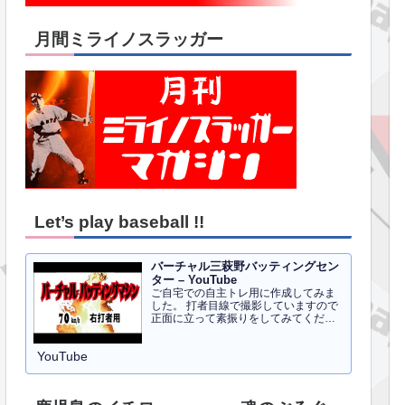
月間ミライノスラッガー
Let’s play baseball !!
バーチャル三萩野バッティングセン
ター – YouTube
ご自宅での自主トレ用に作成してみま
した。 打者目線で撮影していますので
正面に立って素振りをしてみてくださ
い。イメトレのお手伝いにはなるかと
思います。 右打者、左打者すべて３０
YouTube
球でセッティングしています。