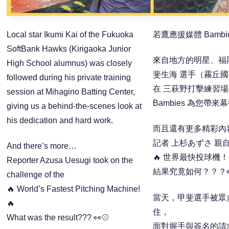
Local star Ikumi Kai of the Fukuoka
若鷹應援媒體 Bambi
SoftBank Hawks (Kirigaoka Junior
來自地方的明星、福
High School alumnus) was closely
斐生海 選手（霧丘
followed during his private training
在 三萩野打擊練習場
session at Mihagino Batting Center,
Bambies 為您帶
giving us a behind-the-scenes look at
his dedication and hard work.
而且還有更多精彩內
記者 上杉あずさ 親
And there’s more…
🔥 世界最快投球機！ 
Reporter Azusa Uesugi took on the
結果究竟如何？？？
challenge of the
🔥 World’s Fastest Pitching Machine!
當天，甲斐選手被眾
🔥
住，
What was the result??? 👀⚾
面對握手與簽名的請