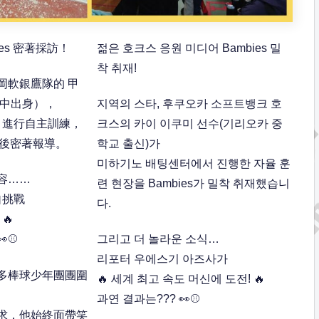
es 密著採訪！
젊은 호크스 응원 미디어 Bambies 밀
착 취재!
岡軟銀鷹隊的 甲
國中出身），
지역의 스타, 후쿠오카 소프트뱅크 호
 進行自主訓練，
크스의 카이 이쿠미 선수(기리오카 중
來幕後密著報導。
학교 출신)가
미하기노 배팅센터에서 진행한 자율 훈
容……
련 현장을 Bambies가 밀착 취재했습니
自挑戰
다.
🔥
⚾
그리고 더 놀라운 소식…
리포터 우에스기 아즈사가
多棒球少年團團圍
🔥 세계 최고 속도 머신에 도전! 🔥
과연 결과는??? 👀⚾
求，他始終面帶笑