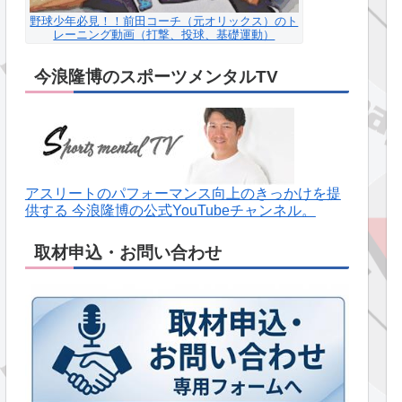
野球少年必見！！前田コーチ（元オリックス）のト
レーニング動画（打撃、投球、基礎運動）
今浪隆博のスポーツメンタルTV
アスリートのパフォーマンス向上のきっかけを提
供する 今浪隆博の公式YouTubeチャンネル。
取材申込・お問い合わせ