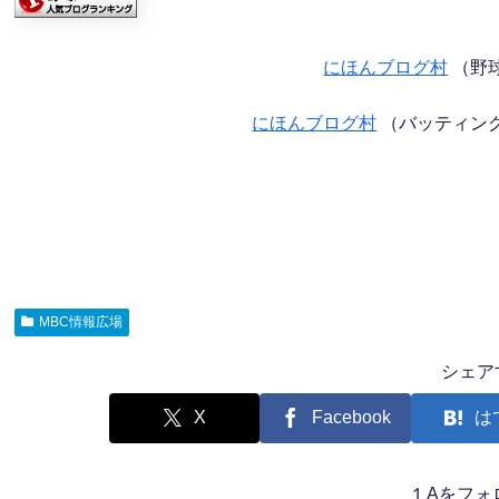
にほんブログ村
（野
にほんブログ村
（バッティン
MBC情報広場
シェア
X
Facebook
は
１Aをフォ