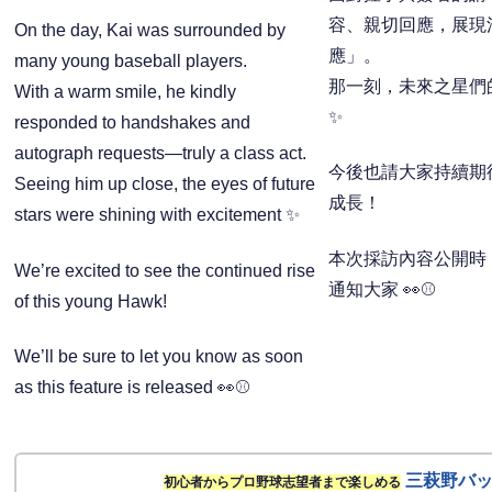
容、親切回應，展現
On the day, Kai was surrounded by
應」。
many young baseball players.
那一刻，未來之星們
With a warm smile, he kindly
✨
responded to handshakes and
autograph requests—truly a class act.
今後也請大家持續期
Seeing him up close, the eyes of future
成長！
stars were shining with excitement ✨
本次採訪內容公開時
We’re excited to see the continued rise
通知大家 👀⚾
of this young Hawk!
We’ll be sure to let you know as soon
as this feature is released 👀⚾
三萩野バ
初心者からプロ野球志望者まで楽しめる