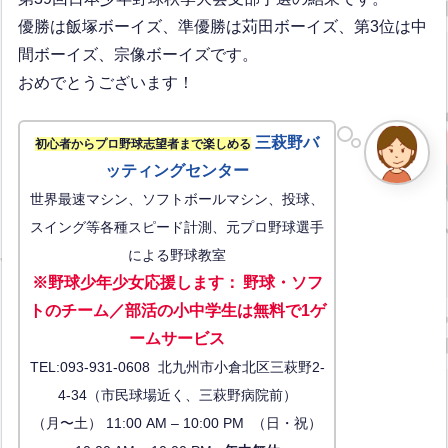
優勝は飯塚ボーイズ、準優勝は苅田ボーイズ、第3位は中
間ボーイズ、宗像ボーイズです。
おめでとうございます！
三萩野バ
初心者からプロ野球志望者まで楽しめる
ッティングセンター
世界最速マシン、ソフトボールマシン、投球、
スイング等各種スピード計測、元プロ野球選手
による野球教室
※野球少年少女応援します
：
野球・ソフ
トのチーム／部活の小中学生は無料で1ゲ
ーム
サービス
TEL:093-931-0608 北九州市小倉北区三萩野2-
4-34（市民球場近く、三萩野病院前）
（月〜土） 11:00 AM – 10:00 PM （日・祝）