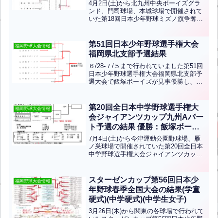
硬式)
4月2日(土)から北九州中央ボーイズグラ
ンド、門司球場、本城球場で開催されて
いた第18回日本少年野球ミズノ旗争奪九
州選抜大会北九州支部予選の結果です。
優勝は八幡南ボーイズ、準優勝は八幡東
ボーイズです！上位２チームは第18回日
第51回日本少年野球選手権大会
福岡野球大会情報
本少年野球ミズノ...全文はクリック
福岡県北支部予選結果
６/28-７/５まで行われていました第51回
日本少年野球選手権大会福岡県北支部予
選大会で飯塚ボーイズが見事優勝し、８/
８に大阪で行われる第51回日本少年野球
選手権大会に出場します。飯塚ボーイズ
の皆さん。優勝おめでとうございます。
第20回全日本中学野球選手権大
福岡野球大会情報
準優勝は京築...全文はクリック
会ジャイアンツカップ九州Aパー
ト予選の結果 優勝：飯塚ボーイ
ズ(中学硬式)
7月4日(土)から今津運動公園野球場、雁
ノ巣球場で開催されていた第20回全日本
中学野球選手権大会ジャイアンツカップ
九州Aパート予選の結果です。優勝は飯
塚ボーイズ、準優勝は八幡南ボーイズで
す！三位決定戦は18日に行われます北九
スターゼンカップ第56回日本少
福岡野球大会情報
州支部から八幡南...全文はクリック
年野球春季全国大会の結果(学童
硬式)(中学硬式)(中学生女子)
3月26日(木)から関東の各球場で行われて