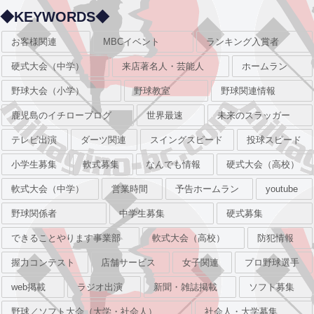
◆KEYWORDS◆
お客様関連
MBCイベント
ランキング入賞者
硬式大会（中学）
来店著名人・芸能人
ホームラン
野球大会（小学）
野球教室
野球関連情報
鹿児島のイチローブログ
世界最速
未来のスラッガー
テレビ出演
ダーツ関連
スイングスピード
投球スピード
小学生募集
軟式募集
なんでも情報
硬式大会（高校）
軟式大会（中学）
営業時間
予告ホームラン
youtube
野球関係者
中学生募集
硬式募集
できることやります事業部
軟式大会（高校）
防犯情報
握力コンテスト
店舗サービス
女子関連
プロ野球選手
web掲載
ラジオ出演
新聞・雑誌掲載
ソフト募集
野球／ソフト大会（大学・社会人）
社会人・大学募集