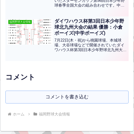
いたスターゼンカップ第56回日本少年野
球春季全国大会の組み合わせです。中学
生の部：優勝は湘南ボーイズ、準優勝は
多摩川ボーイズ小学生の部：優勝は東広
島ボーイズ、準優勝は勝呂ボーイズ中学
ダイワハウス杯第3回日本少年野
福岡野球大会情報
生女子の部：優勝...全文はクリック
球北九州大会の結果 優勝：小倉
ボーイズ(中学ボーイズ)
7月22日(木・祝)から桃園球場、本城球
場、大谷球場などで開催されていたダイ
ワハウス杯第3回日本少年野球北九州大会
の結果です。優勝は小倉ボーイズ、準優
勝は直方ボーイズです。おめでとうござ
います！※こちらの大会は2月27日に開
催延期していた大...全文はクリック
コメント
コメントを書き込む
ホーム
福岡野球大会情報