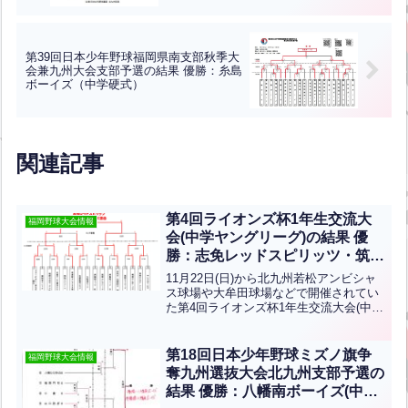
第39回日本少年野球福岡県南支部秋季大
会兼九州大会支部予選の結果 優勝：糸島
ボーイズ（中学硬式）
関連記事
第4回ライオンズ杯1年生交流大
福岡野球大会情報
会(中学ヤングリーグ)の結果 優
勝：志免レッドスピリッツ・筑紫
野ドリームズ連合
11月22日(日)から北九州若松アンビシャ
ス球場や大牟田球場などで開催されてい
た第4回ライオンズ杯1年生交流大会(中学
ヤングリーグ)の結果です優勝は志免レッ
ドスピリッツ・筑紫野ドリームズ連合、
準優勝は佐賀ヤング藤本BBCですおめで
第18回日本少年野球ミズノ旗争
福岡野球大会情報
とうござい...全文はクリック
奪九州選抜大会北九州支部予選の
結果 優勝：八幡南ボーイズ(中学