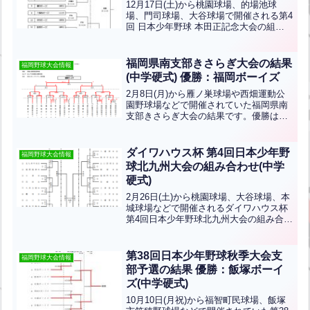
12月17日(土)から桃園球場、的場池球
場、門司球場、大谷球場で開催される第4
回 日本少年野球 本田正記念大会の組み
合わせです。北九州支部から小倉ボーイ
ズ、福岡門司ボーイズ、八幡南ボーイ
ズ、宇部ボーイズが出場します！優勝目
福岡県南支部きさらぎ大会の結果
福岡野球大会情報
指して頑張ってくだ...全文はクリック
(中学硬式) 優勝：福岡ボーイズ
2月8日(月)から雁ノ巣球場や西畑運動公
園野球場などで開催されていた福岡県南
支部きさらぎ大会の結果です。優勝は福
岡ボーイズ、準優勝は糸島ボーイズです
おめでとうございます！
ダイワハウス杯 第4回日本少年野
福岡野球大会情報
球北九州大会の組み合わせ(中学
硬式)
2月26日(土)から桃園球場、大谷球場、本
城球場などで開催されるダイワハウス杯
第4回日本少年野球北九州大会の組み合わ
せです。※コロナ感染拡大の為、延期と
なっています。北九州支部から八幡ひび
きボーイズ、北九州中央ボーイズ、小倉
第38回日本少年野球秋季大会支
福岡野球大会情報
ボーイズ、山口...全文はクリック
部予選の結果 優勝：飯塚ボーイ
ズ(中学硬式)
10月10日(月祝)から福智町民球場、飯塚