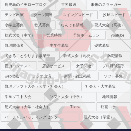
鹿児島のイチローブログ
世界最速
未来のスラッガー
テレビ出演
ダーツ関連
スイングスピード
投球スピード
小学生募集
軟式募集
なんでも情報
硬式大会（高校）
軟式大会（中学）
営業時間
予告ホームラン
youtube
野球関係者
中学生募集
硬式募集
できることやります事業部
軟式大会（高校）
防犯情報
握力コンテスト
店舗サービス
女子関連
プロ野球選手
web掲載
ラジオ出演
新聞・雑誌掲載
ソフト募集
野球／ソフト大会（大学・社会人）
社会人・大学募集
学童ソフト大会
ソフト大会（中学）
地域情報
硬式大会（大学・社会人）
Tiktok
映画ロケ
バーチャルバッティングセンター
硬式大会（学童）