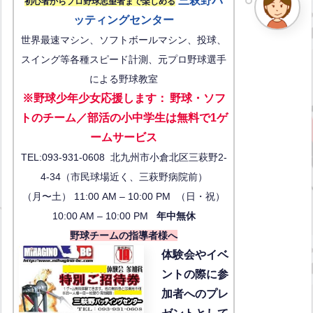
三萩野バ
初心者からプロ野球志望者まで楽しめる
ッティングセンター
世界最速マシン、ソフトボールマシン、投球、
スイング等各種スピード計測、元プロ野球選手
による野球教室
※野球少年少女応援します
：
野球・ソフ
トのチーム／部活の小中学生は無料で1ゲ
ーム
サービス
TEL:093-931-0608 北九州市小倉北区三萩野2-
4-34（市民球場近く、三萩野病院前）
（月〜土） 11:00 AM – 10:00 PM （日・祝）
10:00 AM – 10:00 PM
年中無休
野球チームの指導者様へ
体験会
やイベ
ントの際に参
加者へのプレ