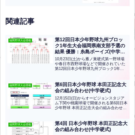
関連記事
第12回日本少年野球九州ブロッ
福岡野球大会情報
ク1年生大会福岡県南支部予選の
結果 優勝：糸島ボーイズ(中学ボ
ーイズ)
10月23日(土)から雁ノ巣硬式第一野球場
や春日市西野球場などで開催されていた
第12回日本少年野球九州ブロック1年生
大会福岡県南支部予選の結果です。優勝
は糸島ボーイズ、準優勝は筑後ボーイ
ズ、3位は朝倉ボーイズ、福岡粕屋ボーイ
第6回日本少年野球 本田正記念大
福岡野球大会情報
ズです。この４チ...全文はクリック
会の組み合わせ(中学硬式)
12月15日(日)からオービジョンスタジア
ム下関や桃園球場で開催される第6回日本
少年野球 本田正記念大会の組み合わせで
す。優勝目指して頑張ってください！
第4回 日本少年野球 本田正記念大
福岡野球大会情報
会の組み合わせ(中学硬式)