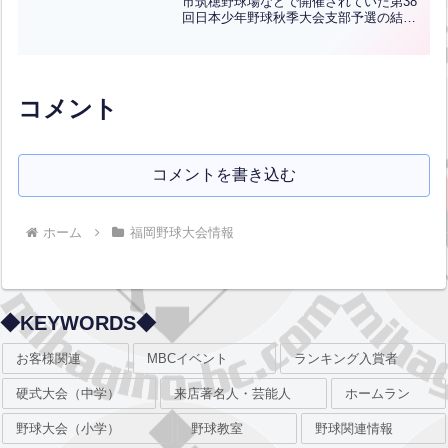
市筑穂野球場などで開催されていた第38
回日本少年野球秋季大会支部予選の結果
です。優勝は飯塚ボーイズ、準優勝は鷹
羽ボーイズです。おめでとうございま
す！上位2チームは11月5日(土)から開催
される第38...全文はクリック
コメント
コメントを書き込む
ホーム
福岡野球大会情報
◆KEYWORDS◆
お客様関連
MBCイベント
ランキング入賞者
硬式大会（中学）
来店著名人・芸能人
ホームラン
野球大会（小学）
野球教室
野球関連情報