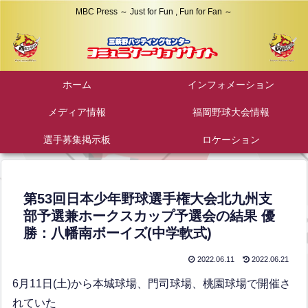
MBC Press ～ Just for Fun , Fun for Fan ～
ホーム
インフォメーション
メディア情報
福岡野球大会情報
選手募集掲示板
ロケーション
第53回日本少年野球選手権大会北九州支
部予選兼ホークスカップ予選会の結果 優
勝：八幡南ボーイズ(中学軟式)
2022.06.11
2022.06.21
6月11日(土)から本城球場、門司球場、桃園球場で開催さ
れていた