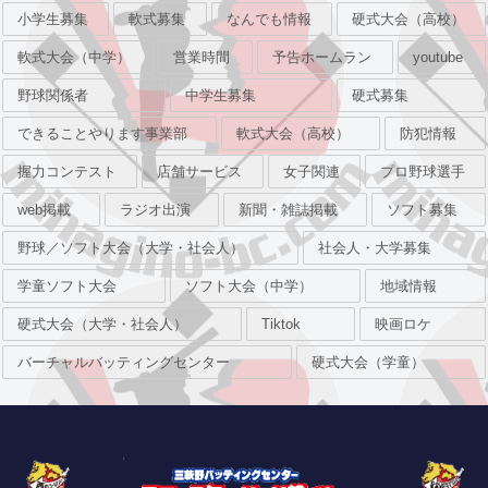
小学生募集
軟式募集
なんでも情報
硬式大会（高校）
軟式大会（中学）
営業時間
予告ホームラン
youtube
野球関係者
中学生募集
硬式募集
できることやります事業部
軟式大会（高校）
防犯情報
握力コンテスト
店舗サービス
女子関連
プロ野球選手
web掲載
ラジオ出演
新聞・雑誌掲載
ソフト募集
野球／ソフト大会（大学・社会人）
社会人・大学募集
学童ソフト大会
ソフト大会（中学）
地域情報
硬式大会（大学・社会人）
Tiktok
映画ロケ
バーチャルバッティングセンター
硬式大会（学童）