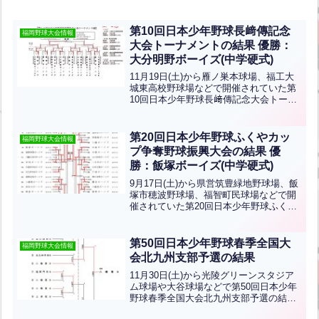
第10回日本少年野球長﨑傳記念
福岡野球大会情報
大会トーナメントの結果 優勝：
大分明野ボーイズ(中学硬式)
11月19日(土)から雁ノ巣本球場、福工大
城東高校野球場などで開催されていた第
10回日本少年野球長﨑傳記念大会トーナ
メントの結果です。優勝は大分明野ボー
イズ、準優勝は筑後ボーイズです。おめ
でとうございます！北九州支部から山口
第20回日本少年野球ふくやカッ
福岡野球大会情報
防府ボーイズ、八...全文はクリック
プ争奪野球振興大会の結果 優
勝：飯塚ボーイズ(中学硬式)
9月17日(土)から県営筑豊緑地野球場、飯
塚市穂波野球場、福智町民球場などで開
催されていた第20回日本少年野球ふくや
カップ争奪野球振興大会の結果です。優
勝は飯塚ボーイズ、準優勝は苅田ボーイ
ズです！おめでとうございます！北九州
第50回日本少年野球春季全国大
福岡野球大会情報
支部からは上津役...全文はクリック
会北九州支部予選の結果
11月30日(土)から光陵グリーンスタジア
ム球場や大谷球場などで第50回日本少年
野球春季全国大会北九州支部予選の結果
です優勝は八幡南ボーイズ、準優勝は小