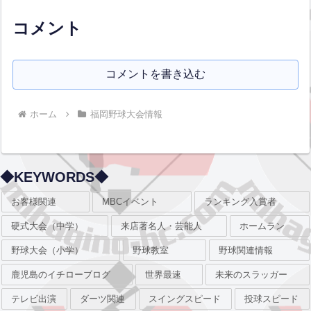
コメント
コメントを書き込む
ホーム
福岡野球大会情報
◆KEYWORDS◆
お客様関連
MBCイベント
ランキング入賞者
硬式大会（中学）
来店著名人・芸能人
ホームラン
野球大会（小学）
野球教室
野球関連情報
鹿児島のイチローブログ
世界最速
未来のスラッガー
テレビ出演
ダーツ関連
スイングスピード
投球スピード