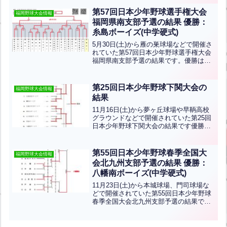
倉ボーイズです！八幡南ボーイズ優勝お
めでとうございます！！第50回日本少年
第57回日本少年野球選手権大会
福岡野球大会情報
野球春季全国大...全文はクリック
福岡県南支部予選の結果 優勝：
糸島ボーイズ(中学硬式)
5月30日(土)から雁の巣球場などで開催さ
れていた第57回日本少年野球選手権大会
福岡県南支部予選の結果です。優勝は糸
島ボーイズ、準優勝は九州古賀ボーイズ
ですおめでとうございます！
第25回日本少年野球下関大会の
福岡野球大会情報
結果
11月16日(土)から夢ヶ丘球場や早鞆高校
グラウンドなどで開催されていた第25回
日本少年野球下関大会の結果です優勝は
飯塚ボーイズ、準優勝は広島廿日市ボー
イズです！おめでとうございます！
第55回日本少年野球春季全国大
福岡野球大会情報
会北九州支部予選の結果 優勝：
八幡南ボーイズ(中学硬式)
11月23日(土)から本城球場、門司球場な
どで開催されていた第55回日本少年野球
春季全国大会北九州支部予選の結果で
す。優勝は八幡南ボーイズ、準優勝は山
口下関ボーイズです。おめでとうござい
ます！