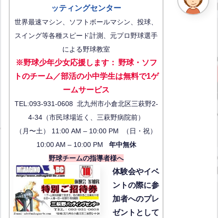
ッティングセンター
世界最速マシン、ソフトボールマシン、投球、
スイング等各種スピード計測、元プロ野球選手
による野球教室
※野球少年少女応援します
：
野球・ソフ
トのチーム／部活の小中学生は無料で1ゲ
ーム
サービス
TEL:093-931-0608 北九州市小倉北区三萩野2-
4-34（市民球場近く、三萩野病院前）
（月〜土） 11:00 AM – 10:00 PM （日・祝）
10:00 AM – 10:00 PM
年中無休
野球チームの指導者様へ
体験会
やイベ
ントの際に参
加者へのプレ
ゼントとして