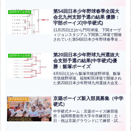
結果です。優勝は八幡南ボーイズ、準優
勝は小倉ボーイズです！おめでとうござ
います！北九州支部から小倉ボーイズ、
第54回日本少年野球春季全国大
福岡野球大会情報
八幡西ボーイズ、...全文はクリック
会北九州支部予選の結果 優勝：
宇部ボーイズ(中学硬式)
11月25日(土)から門司球場、下関オーヴ
ィジョンスタジアム下関第二球場で開催
されていた第54回日本少年野球春季全国
大会北九州支部予選の結果です。優勝は
宇部ボーイズ、準優勝は八幡南ボーイズ
です！おめでとうございます！！宇部ボ
第20回日本少年野球九州選抜大
福岡野球大会情報
ーイズは来年3月...全文はクリック
会支部予選の結果(中学硬式)優
勝：飯塚ボーイズ
4月6日(土)から飯塚市穂波野球場、飯塚
市筑穂野球場、福智町民球場で開催され
た第20回日本少年野球九州選抜大会支部
予選の結果です。優勝は飯塚ボーイズ、
準優勝は宗像ボーイズ、第3位は福岡福津
ボーイズ、西田川ボーイズです。おめで
京築ボーイズ新入部員募集（中学
選手募集掲示板
とうございます！
硬式）
中学硬式チーム：京築ボーイズ練習場
所：福岡県豊前市大字今市練習日：土・
日・祝は京築グラウンドにて練習・試合
(専用グラウンド2面あり)火・水・木は室
内練習場(旧築上中部高校跡地)会費：本