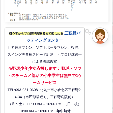
三萩野バ
初心者からプロ野球志望者まで楽しめる
ッティングセンター
世界最速マシン、ソフトボールマシン、投球、
スイング等各種スピード計測、元プロ野球選手
による野球教室
※野球少年少女応援します
：
野球・ソフ
トのチーム／部活の小中学生は無料で1ゲ
ーム
サービス
TEL:093-931-0608 北九州市小倉北区三萩野2-
4-34（市民球場近く、三萩野病院前）
（月〜土） 11:00 AM – 10:00 PM （日・祝）
10:00 AM – 10:00 PM
年中無休