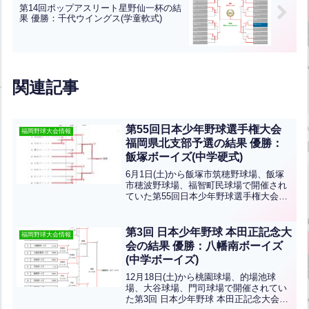
第14回ポップアスリート星野仙一杯の結
果 優勝：千代ウイングス(学童軟式)
関連記事
第55回日本少年野球選手権大会
福岡野球大会情報
福岡県北支部予選の結果 優勝：
飯塚ボーイズ(中学硬式)
6月1日(土)から飯塚市筑穂野球場、飯塚
市穂波野球場、福智町民球場で開催され
ていた第55回日本少年野球選手権大会支
部予選の結果です。優勝は飯塚ボーイ
ズ、準優勝は宗像ボーイズです。おめで
とうございます！
第3回 日本少年野球 本田正記念大
福岡野球大会情報
会の結果 優勝：八幡南ボーイズ
(中学ボーイズ)
12月18日(土)から桃園球場、的場池球
場、大谷球場、門司球場で開催されてい
た第3回 日本少年野球 本田正記念大会の