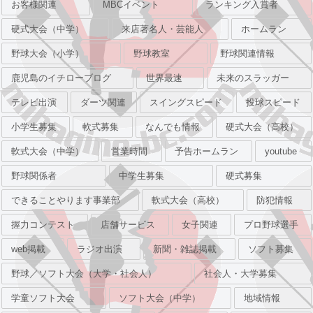
お客様関連
MBCイベント
ランキング入賞者
硬式大会（中学）
来店著名人・芸能人
ホームラン
野球大会（小学）
野球教室
野球関連情報
鹿児島のイチローブログ
世界最速
未来のスラッガー
テレビ出演
ダーツ関連
スイングスピード
投球スピード
小学生募集
軟式募集
なんでも情報
硬式大会（高校）
軟式大会（中学）
営業時間
予告ホームラン
youtube
野球関係者
中学生募集
硬式募集
できることやります事業部
軟式大会（高校）
防犯情報
握力コンテスト
店舗サービス
女子関連
プロ野球選手
web掲載
ラジオ出演
新聞・雑誌掲載
ソフト募集
野球／ソフト大会（大学・社会人）
社会人・大学募集
学童ソフト大会
ソフト大会（中学）
地域情報