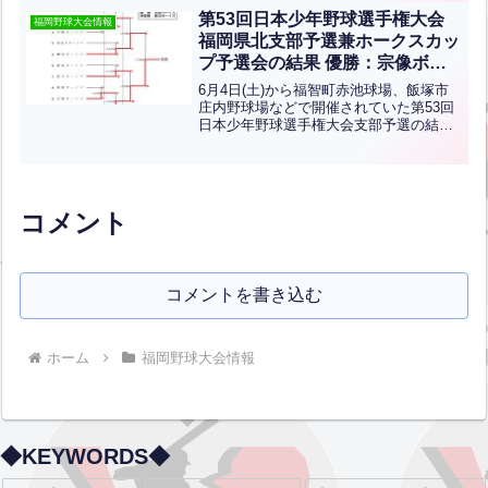
会員(部員)6000円/月父母会費(父母)3000
第53回日本少年野球選手権大会
福岡野球大会情報
円/月...全文はクリック
福岡県北支部予選兼ホークスカッ
プ予選会の結果 優勝：宗像ボー
イズ(中学硬式)
6月4日(土)から福智町赤池球場、飯塚市
庄内野球場などで開催されていた第53回
日本少年野球選手権大会支部予選の結果
です。優勝は宗像ボーイズ、準優勝は鷹
羽ボーイズです。宗像ボーイズは第53回
日本少年野球選手権大会と第7回ジャイア
ンツカップ福岡...全文はクリック
コメント
コメントを書き込む
ホーム
福岡野球大会情報
◆KEYWORDS◆