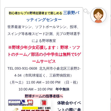
三萩野バ
初心者からプロ野球志望者まで楽しめる
ッティングセンター
世界最速マシン、ソフトボールマシン、投球、
スイング等各種スピード計測、元プロ野球選手
による野球教室
※野球少年少女応援します
：
野球・ソフ
トのチーム／部活の小中学生は無料で1ゲ
ーム
サービス
TEL:093-931-0608 北九州市小倉北区三萩野2-
4-34（市民球場近く、三萩野病院前）
（月〜土） 11:00 AM – 10:00 PM （日・祝）
10:00 AM – 10:00 PM
年中無休
野球チームの指導者様へ
体験会
やイベ
ントの際に参