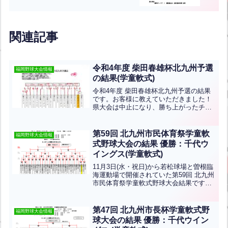
関連記事
令和4年度 柴田春雄杯北九州予選
福岡野球大会情報
の結果(学童軟式)
令和4年度 柴田春雄杯北九州予選の結果
です。お客様に教えていただきました！
県大会は中止になり、勝ち上がったチー
ムでトーナメントを組むそうです。
第59回 北九州市民体育祭学童軟
福岡野球大会情報
式野球大会の結果 優勝：千代ウ
イングス(学童軟式)
11月3日(水・祝日)から若松球場と曽根臨
海運動場で開催されていた第59回 北九州
市民体育祭学童軟式野球大会結果です。
優勝は千代ウイングス、準優勝は守恒ス
ラッガーズです。おめでとうございま
す！
第47回 北九州市長杯学童軟式野
福岡野球大会情報
球大会の結果 優勝：千代ウイン