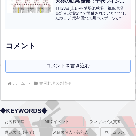
大会の結果 優勝：千代ウイング
ス(学童軟式)
4月23日(土)から的場池球場、都島球場、
高炉台球場などで開催されていたひびし
んカップ 第44回北九州市スポーツ少年団
春季軟式野球交流大会の結果です。優勝
は千代ウイングス、準優勝は中井フェニ
ックスです。おめでとうございます！上
位2チームは6...全文はクリック
コメント
コメントを書き込む
ホーム
福岡野球大会情報
◆KEYWORDS◆
お客様関連
MBCイベント
ランキング入賞者
硬式大会（中学）
来店著名人・芸能人
ホームラン