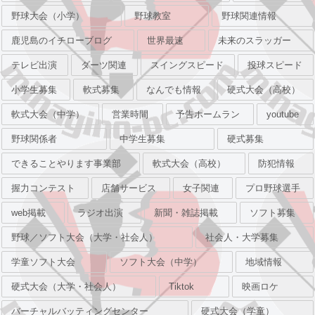
野球大会（小学）
野球教室
野球関連情報
鹿児島のイチローブログ
世界最速
未来のスラッガー
テレビ出演
ダーツ関連
スイングスピード
投球スピード
小学生募集
軟式募集
なんでも情報
硬式大会（高校）
軟式大会（中学）
営業時間
予告ホームラン
youtube
野球関係者
中学生募集
硬式募集
できることやります事業部
軟式大会（高校）
防犯情報
握力コンテスト
店舗サービス
女子関連
プロ野球選手
web掲載
ラジオ出演
新聞・雑誌掲載
ソフト募集
野球／ソフト大会（大学・社会人）
社会人・大学募集
学童ソフト大会
ソフト大会（中学）
地域情報
硬式大会（大学・社会人）
Tiktok
映画ロケ
バーチャルバッティングセンター
硬式大会（学童）