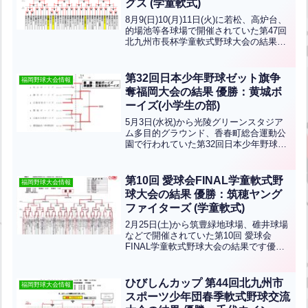
グス (学童軟式)
8月9(日)10(月)11日(火)に若松、高炉台、
的場池等各球場で開催されていた第47回
北九州市長杯学童軟式野球大会の結果で
す。優勝は千代ウイングス、準優勝は吉
田レグルスです。上位２チームは高円宮
賜杯県大会に出場します！おめでとうご
第32回日本少年野球ゼット旗争
福岡野球大会情報
ざいま...全文はクリック
奪福岡大会の結果 優勝：黄城ボ
ーイズ(小学生の部)
5月3日(水祝)から光陵グリーンスタジア
ム多目的グラウンド、香春町総合運動公
園で行われていた第32回日本少年野球ゼ
ット旗争奪福岡大会の結果(小学生の部)
です。優勝は黄城ボーイズ、準優勝は広
島安佐ボーイズです。おめでとうござい
第10回 愛球会FINAL学童軟式野
福岡野球大会情報
ます！北九州支部...全文はクリック
球大会の結果 優勝：筑穂ヤング
ファイターズ (学童軟式)
2月25日(土)から筑豊緑地球場、碓井球場
などで開催されていた第10回 愛球会
FINAL学童軟式野球大会の結果です優勝
は筑穂ヤングファイターズ、準優勝は清
水スカイヤーズです。おめでとうござい
ます！北九州連盟から大南クラブ、中井
ひびしんカップ 第44回北九州市
福岡野球大会情報
フェニックス、...全文はクリック
スポーツ少年団春季軟式野球交流