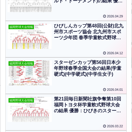
ルド・トーナメント)の結果 優
勝：木屋瀬バンブーズ(学童軟式)
2026.04.29
ひびしんカップ第48回(公財)北九
福岡野球大会情報
州市スポーツ協会 北九州市スポ
ーツ少年団 春季学童軟式野球北
九州地区交流大会の結果 優勝：
木屋瀬バンブーズ(学童軟式)
2026.04.12
スターゼンカップ第56回日本少
福岡野球大会情報
年野球春季全国大会の結果(学童
硬式)(中学硬式)(中学生女子)
2026.04.01
第21回毎日新聞社旗争奪第10回
福岡野球大会情報
福岡トヨタ杯学童軟式野球大会
の結果 優勝：ひびきのスターズ
(学童軟式)
2026.03.22