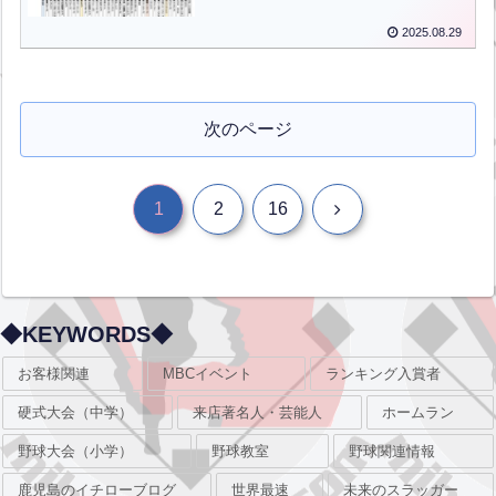
2025.08.29
次のページ
次
1
2
16
へ
◆KEYWORDS◆
お客様関連
MBCイベント
ランキング入賞者
硬式大会（中学）
来店著名人・芸能人
ホームラン
野球大会（小学）
野球教室
野球関連情報
鹿児島のイチローブログ
世界最速
未来のスラッガー