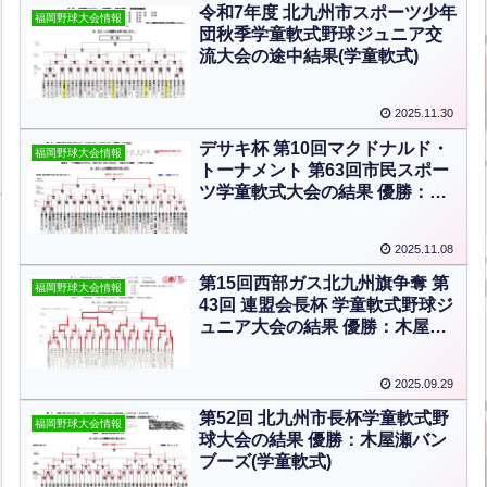
令和7年度 北九州市スポーツ少年
福岡野球大会情報
団秋季学童軟式野球ジュニア交
流大会の途中結果(学童軟式)
2025.11.30
デサキ杯 第10回マクドナルド・
福岡野球大会情報
トーナメント 第63回市民スポー
ツ学童軟式大会の結果 優勝：青
山少年(学童軟式)
2025.11.08
第15回西部ガス北九州旗争奪 第
福岡野球大会情報
43回 連盟会長杯 学童軟式野球ジ
ュニア大会の結果 優勝：木屋瀬
バンブーズ(学童軟式)
2025.09.29
第52回 北九州市長杯学童軟式野
福岡野球大会情報
球大会の結果 優勝：木屋瀬バン
ブーズ(学童軟式)