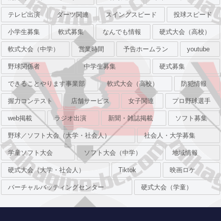
テレビ出演
ダーツ関連
スイングスピード
投球スピード
小学生募集
軟式募集
なんでも情報
硬式大会（高校）
軟式大会（中学）
営業時間
予告ホームラン
youtube
野球関係者
中学生募集
硬式募集
できることやります事業部
軟式大会（高校）
防犯情報
握力コンテスト
店舗サービス
女子関連
プロ野球選手
web掲載
ラジオ出演
新聞・雑誌掲載
ソフト募集
野球／ソフト大会（大学・社会人）
社会人・大学募集
学童ソフト大会
ソフト大会（中学）
地域情報
硬式大会（大学・社会人）
Tiktok
映画ロケ
バーチャルバッティングセンター
硬式大会（学童）