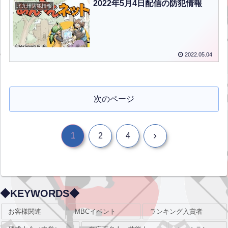
2022年5月4日配信の防犯情報
北九州防犯情報
2022.05.04
次のページ
次
1
2
4
へ
◆KEYWORDS◆
お客様関連
MBCイベント
ランキング入賞者