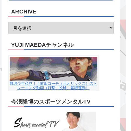
ARCHIVE
YUJI MAEDAチャンネル
野球少年必見！！前田コーチ（元オリックス）のト
レーニング動画（打撃、投球、基礎運動）
今浪隆博のスポーツメンタルTV