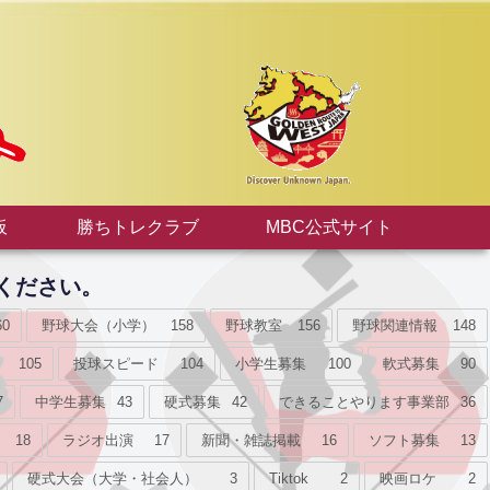
板
勝ちトレクラブ
MBC公式サイト
ください。
60
野球大会（小学）
158
野球教室
156
野球関連情報
148
105
投球スピード
104
小学生募集
100
軟式募集
90
7
中学生募集
43
硬式募集
42
できることやります事業部
36
18
ラジオ出演
17
新聞・雑誌掲載
16
ソフト募集
13
硬式大会（大学・社会人）
3
Tiktok
2
映画ロケ
2