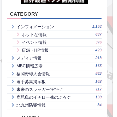
CATEGORY
1,193
インフォメーション
637
ホットな情報
376
イベント情報
423
店舗・HP情報
213
メディア情報
165
MBC情報広場
562
福岡野球大会情報
162
選手募集掲示板
117
未来のスラッガー°⌖꙳✧˖°
130
鹿児島のイチロー魂のぶろぐ
34
北九州防犯情報