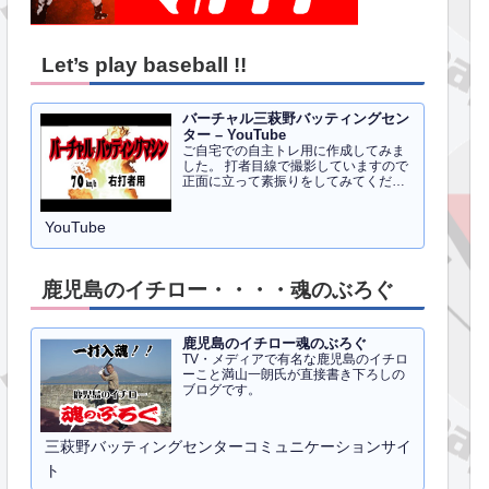
Let’s play baseball !!
バーチャル三萩野バッティングセン
ター – YouTube
ご自宅での自主トレ用に作成してみま
した。 打者目線で撮影していますので
正面に立って素振りをしてみてくださ
い。イメトレのお手伝いにはなるかと
思います。 右打者、左打者すべて３０
YouTube
球でセッティングしています。
鹿児島のイチロー・・・・魂のぶろぐ
鹿児島のイチロー魂のぶろぐ
TV・メディアで有名な鹿児島のイチロ
ーこと満山一朗氏が直接書き下ろしの
ブログです。
三萩野バッティングセンターコミュニケーションサイ
ト