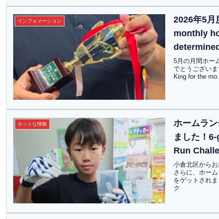
2026年5
インフォメーション
monthly ho
determin
5月の月間ホー
でとうございます！The
King for the
ホームラン
ホットな情報
ました！6-gem
Run Chal
小倉北区からお
さらに、ホーム
をゲットされました
ク