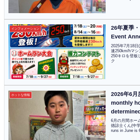
26年夏季・
インフォメーション
Event An
2025年7月1
速250km/
250キロを登板
ク
2026年6
ホットな情報
monthly ho
determin
6月の月間ホー
徳諒士くん(中学1年
runs in June 