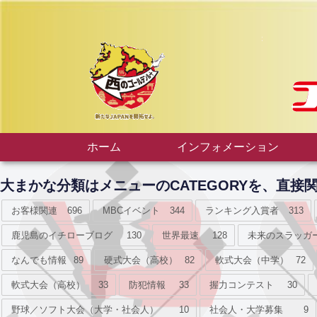
ホーム
インフォメーション
大まかな分類はメニューのCATEGORYを、直
お客様関連
696
MBCイベント
344
ランキング入賞者
313
鹿児島のイチローブログ
130
世界最速
128
未来のスラッガ
なんでも情報
89
硬式大会（高校）
82
軟式大会（中学）
72
軟式大会（高校）
33
防犯情報
33
握力コンテスト
30
野球／ソフト大会（大学・社会人）
10
社会人・大学募集
9