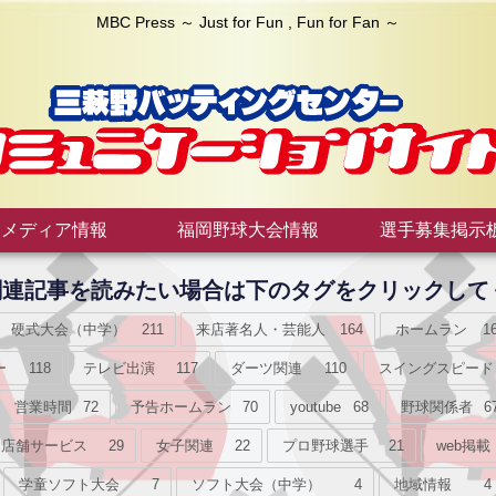
MBC Press ～ Just for Fun , Fun for Fan ～
メディア情報
福岡野球大会情報
選手募集掲示
接関連記事を読みたい場合は下のタグをクリックして
硬式大会（中学）
211
来店著名人・芸能人
164
ホームラン
1
ー
118
テレビ出演
117
ダーツ関連
110
スイングスピード
営業時間
72
予告ホームラン
70
youtube
68
野球関係者
6
店舗サービス
29
女子関連
22
プロ野球選手
21
web掲載
学童ソフト大会
7
ソフト大会（中学）
4
地域情報
4