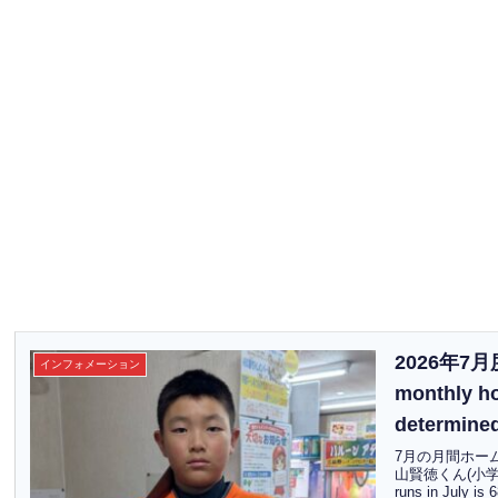
2026年7
インフォメーション
monthly ho
determin
7月の月間ホー
山賢徳くん(小学6年
runs in July 