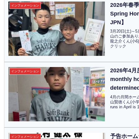
2026年春季ホ
インフォメーション
Spring Ho
JPN】
3月20日(土)
山のご参加あり
龍之介くん(小6
クリック
2026年4
インフォメーション
monthly ho
determin
4月の月間ホー
山賢徳くん(小学6年
runs in April
予告ホームラン
インフォメーション