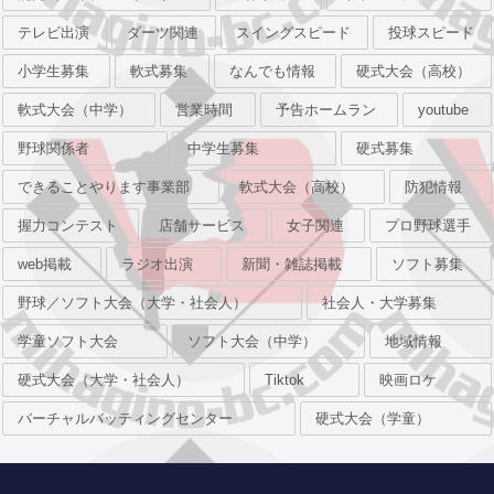
テレビ出演
ダーツ関連
スイングスピード
投球スピード
小学生募集
軟式募集
なんでも情報
硬式大会（高校）
軟式大会（中学）
営業時間
予告ホームラン
youtube
野球関係者
中学生募集
硬式募集
できることやります事業部
軟式大会（高校）
防犯情報
握力コンテスト
店舗サービス
女子関連
プロ野球選手
web掲載
ラジオ出演
新聞・雑誌掲載
ソフト募集
野球／ソフト大会（大学・社会人）
社会人・大学募集
学童ソフト大会
ソフト大会（中学）
地域情報
硬式大会（大学・社会人）
Tiktok
映画ロケ
バーチャルバッティングセンター
硬式大会（学童）