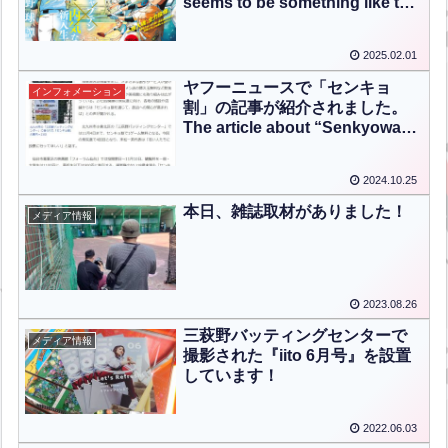
seems to be something like the
Mihagino Batting Center in the
manga… (ENG CHT KOR
2025.02.01
JPN）
ヤフーニュースで「センキョ
インフォメーション
割」の記事が紹介されました。
The article about “Senkyowari”
was featured on Yahoo News.
【ENG CHT KOR JPN】
2024.10.25
本日、雑誌取材がありました！
メディア情報
2023.08.26
三萩野バッティングセンターで
メディア情報
撮影された『iito 6月号』を設置
しています！
2022.06.03