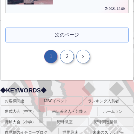
2021.12.09
次のページ
次
1
2
へ
◆KEYWORDS◆
お客様関連
MBCイベント
ランキング入賞者
硬式大会（中学）
来店著名人・芸能人
ホームラン
野球大会（小学）
野球教室
野球関連情報
鹿児島のイチローブログ
世界最速
未来のスラッガー