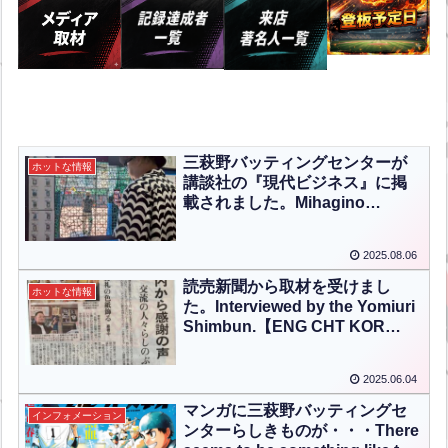
三萩野バッティングセンターが
ホットな情報
講談社の『現代ビジネス』に掲
載されました。Mihagino
Batting Center Featured in
Kodansha’s “Gendai
2025.08.06
Business【ENG CHT KOR
JPN】
読売新聞から取材を受けまし
ホットな情報
た。Interviewed by the Yomiuri
Shimbun.【ENG CHT KOR
JPN】
2025.06.04
マンガに三萩野バッティングセ
インフォメーション
ンターらしきものが・・・There