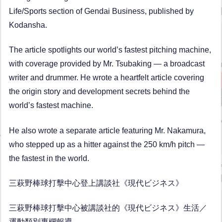
Life/Sports section of Gendai Business, published by
Kodansha.
The article spotlights our world’s fastest pitching machine,
with coverage provided by Mr. Tsubaking — a broadcast
writer and drummer. He wrote a heartfelt article covering
the origin story and development secrets behind the
world’s fastest machine.
He also wrote a separate article featuring Mr. Nakamura,
who stepped up as a hitter against the 250 km/h pitch —
the fastest in the world.
三萩野棒球打擊中心登上講談社《現代ビジネス》
三萩野棒球打擊中心被講談社的《現代ビジネス》生活／
運動類別專欄報導。