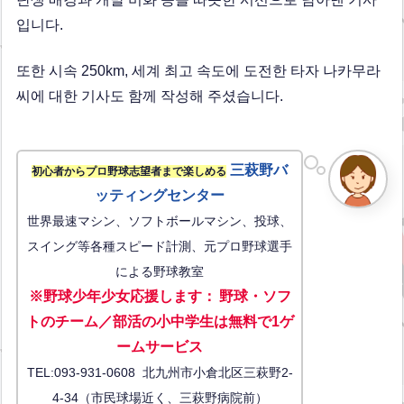
입니다.
또한 시속 250km, 세계 최고 속도에 도전한 타자 나카무라
씨에 대한 기사도 함께 작성해 주셨습니다.
三萩野バ
初心者からプロ野球志望者まで楽しめる
ッティングセンター
世界最速マシン、ソフトボールマシン、投球、
スイング等各種スピード計測、元プロ野球選手
による野球教室
※野球少年少女応援します
：
野球・ソフ
トのチーム／部活の小中学生は無料で1ゲ
ーム
サービス
TEL:093-931-0608 北九州市小倉北区三萩野2-
4-34（市民球場近く、三萩野病院前）