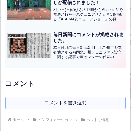
しが配信されました！
8月7日(日)のひるの12時からAbemaTVで
放送された千原ジュニアさんがMCを務め
る「ABEMA的ニュースショー」の見逃
しが配信されています！※当センターが
出演するのは1時間30分ごろです。下記
のURLからご覧いただけますぜひともご
毎日新聞にコメントが掲載されま
メディア情報
覧く...全文はクリック
した。
本日付けの毎日新聞朝刊、北九州市を本
拠地とする福岡北九州フェニックス設立
に関する記事で当センターの代表のコメ
ントが掲載されています。北九州に根付
いた野球ファン以外も楽しめるような球
団運営を目指しているということで、ぜ
ひとも球団設立実現させて...全文はクリ
ック
コメント
コメントを書き込む
ホーム
インフォメーション
ホットな情報