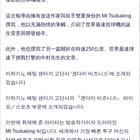
這次報導由擁有放送作家與鼓手雙重身份的 Mr.Tsubaking
撰寫，他以充滿熱情的筆觸，介紹了世界最速投球機的誕
生背景與開發秘辛。
此外，他也撰寫了另一篇關於在時速250公里、世界最速球
速下挑戰打擊的中村先生的文章。
미하기노 배팅 센터가 고단샤 ‘겐다이 비즈니스’에 소개되
었습니다
미하기노 배팅 센터가 고단샤의 『겐다이 비즈니스』 라이
프／스포츠 부문에 소개되었습니다.
이번에 취재해 준 라이터는 방송작가이자 드러머인
Mr.Tsubaking 씨입니다. 세계에서 가장 빠른 투구 머신의
탄생 배경과 개발 비화 등을 따뜻한 시선으로 담아낸 기사