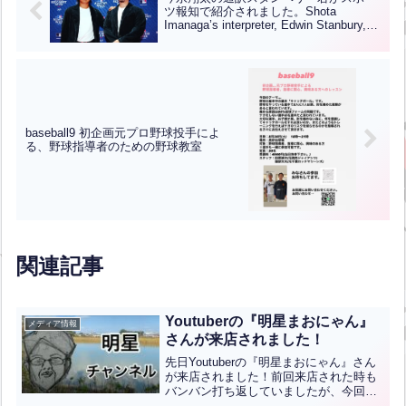
ツ報知で紹介されました。Shota
Imanaga’s interpreter, Edwin Stanbury,
was featured in Sports Hochi!【ENG
CHT KOR JPN】
baseball9 初企画元プロ野球投手によ
る、野球指導者のための野球教室
関連記事
Youtuberの『明星まおにゃん』
メディア情報
さんが来店されました！
先日Youtuberの『明星まおにゃん』さん
が来店されました！前回来店された時も
バンバン打ち返していましたが、今回は
ホームラン性の当たりが！！もう少しで