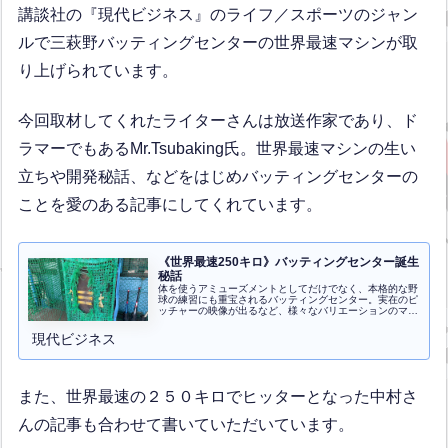
講談社の『現代ビジネス』のライフ／スポーツのジャン
ルで三萩野バッティングセンターの世界最速マシンが取
り上げられています。
今回取材してくれたライターさんは放送作家であり、ド
ラマーでもあるMr.Tsubaking氏。世界最速マシンの生い
立ちや開発秘話、などをはじめバッティングセンターの
ことを愛のある記事にしてくれています。
《世界最速250キロ》バッティングセンター誕生
秘話
体を使うアミューズメントとしてだけでなく、本格的な野
球の練習にも重宝されるバッティングセンター。実在のピ
ッチャーの映像が出るなど、様々なバリエーションのマシ
ンが存在する中、福岡県北九州市にある「三萩野（みはぎ
の）バッティングセンター」のマシ...全文はクリック
現代ビジネス
また、世界最速の２５０キロでヒッターとなった中村さ
んの記事も合わせて書いていただいています。