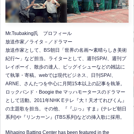
Mr.Tsubaking氏 プロフィール
放送作家／ライタ－／ドラマー
放送作家として、BS朝日「世界の名画〜素晴らしき美術
紀行〜」など担当。ライターとして、週刊SPA!、週刊プ
レイボーイ、散歩の達人、ビッグイシューなどの雑誌に
て執筆・寄稿。webでは現代ビジネス、日刊SPA!、
ARNE、さんたつを中心に月間15本以上の記事を執筆。
ロックバンド・Boogie the マッハモータースのドラマー
として活動。2011年NHK Eテレ『大！天才てれびくん』
の主題歌を担当。その他、『『ぷっ』すま』(テレビ朝日
系列)や『リンカーン』(TBS系列)などの挿入歌に採用。
Mihagino Batting Center has been featured in the