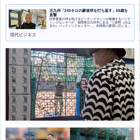
北九州「240キロの豪速球を打ち返す」68歳を
直撃
世界最速の球を投げるピッチングマシンが稼働するバッテ
ィングセンターが、福岡県北九州市にある『三萩野（みは
ぎの）バッティングセンター』。利用客の要望に応じる形
で徐々に速度を上げて、現在は年に数度のイベント時に、
250キロという驚異的な豪速球が...全文はクリック
現代ビジネス