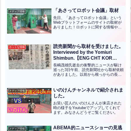
ホームランボードに当たりそうな打球も
ありましたので、またぜひご来店の際は
「あさってロボット会議」取材
メディア情報
ホームランボード...全文はクリック
先日、「あさってロボット会議」という
Webプラットフォームのサイトの取材が
ありました！ロボットに関する情報や、
人間とロボットの関係性を考えていくサ
イトです。400勝した金田 正一さん(国鉄
スワローズなど在籍)が生前「ワシの速球
は180km/...全文はクリック
読売新聞から取材を受けました。
ホットな情報
Interviewed by the Yomiuri
Shimbun.【ENG CHT KOR
JPN】
長嶋茂雄氏逝去の衝撃的ニュースが駆け
巡った3日午前、読売新聞社から取材依頼
がありました。以前から根っからの長嶋
ファンとして読売新聞では何度か記事と
して扱っていただいたこともあり、今回
の取材に繋がったのだと思います。今朝
いのけんチャンネルで紹介されま
メディア情報
の朝刊に掲載されていま...全文はクリッ
した。
ク
お笑い芸人のいのけんさんが来店された
時の様子をYoutubeでアップしてくれて
ます。みなさんどうぞご覧ください。
ABEMA的ニュースショーの見逃
メディア情報