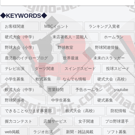
◆KEYWORDS◆
お客様関連
MBCイベント
ランキング入賞者
硬式大会（中学）
来店著名人・芸能人
ホームラン
野球大会（小学）
野球教室
野球関連情報
鹿児島のイチローブログ
世界最速
未来のスラッガー
テレビ出演
ダーツ関連
スイングスピード
投球スピード
小学生募集
軟式募集
なんでも情報
硬式大会（高校）
軟式大会（中学）
営業時間
予告ホームラン
youtube
野球関係者
中学生募集
硬式募集
できることやります事業部
軟式大会（高校）
防犯情報
握力コンテスト
店舗サービス
女子関連
プロ野球選手
web掲載
ラジオ出演
新聞・雑誌掲載
ソフト募集