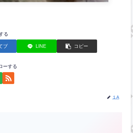
する
てブ
LINE
コピー
ローする
１A