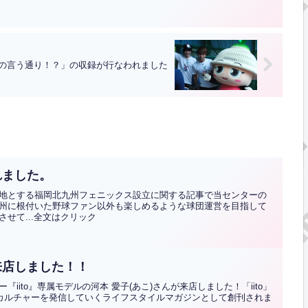
の言う通り！？」の収録が行なわれました
れました。
地とする福岡北九州フェニックス設立に関する記事で当センターの
州に根付いた野球ファン以外も楽しめるような球団運営を目指して
せて...全文はクリック
来店しました！！
ito』専属モデルの河本 愛子(あこ)さんが来店しました！「iito」
カルチャーを発信していくライフスタイルマガジンとして創刊されま