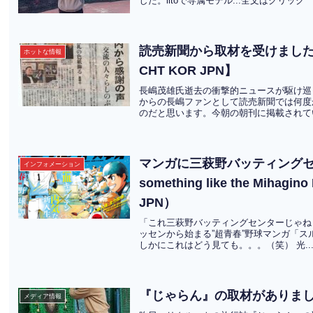
した。iitoで専属モデル...全文はクリック
読売新聞から取材を受けました。Inter
ホットな情報
CHT KOR JPN】
長嶋茂雄氏逝去の衝撃的ニュースが駆け巡
からの長嶋ファンとして読売新聞では何度
のだと思います。今朝の朝刊に掲載されてい
マンガに三萩野バッティングセンター
インフォメーション
something like the Mihagin
JPN）
「これ三萩野バッティングセンターじゃね
ッセンから始まる”超青春”野球マンガ「
しかにこれはどう見ても。。。（笑） 光..
『じゃらん』の取材がありま
メディア情報