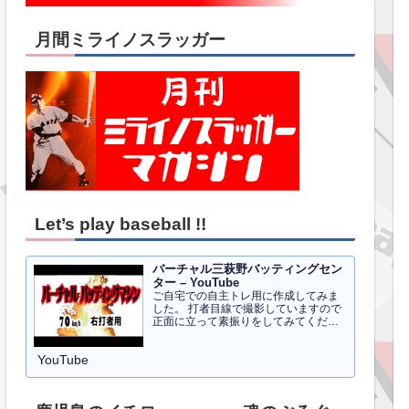
月間ミライノスラッガー
Let’s play baseball !!
バーチャル三萩野バッティングセン
ター – YouTube
ご自宅での自主トレ用に作成してみま
した。 打者目線で撮影していますので
正面に立って素振りをしてみてくださ
い。イメトレのお手伝いにはなるかと
思います。 右打者、左打者すべて３０
YouTube
球でセッティングしています。