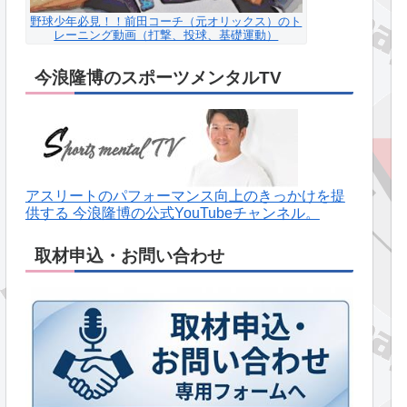
野球少年必見！！前田コーチ（元オリックス）のト
レーニング動画（打撃、投球、基礎運動）
今浪隆博のスポーツメンタルTV
アスリートのパフォーマンス向上のきっかけを提
供する 今浪隆博の公式YouTubeチャンネル。
取材申込・お問い合わせ