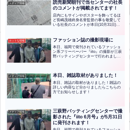
読売新聞朝刊で当センターの社長
メディア情報
のコメントが掲載されてます！
店内にもサインやポスターを飾ってるほ
ど長嶋茂雄終身名誉監督の事を敬愛して
いる社長のコメントが本日(10月31日)の
読売新聞朝刊で福岡県内のジャイアンツ
ファンとして掲載されています。お手元
にある方はぜひとも読んでみてくださ
ファッション誌の撮影現場に
ホットな情報
い！！
本日、福岡で発刊されているファッショ
ン系フリーペーパー『iito』の撮影が三萩
野バッティングセンターで行われまし
た。ももかちゃんとりなちゃんというか
わいいモデルさんが、武骨なバッティン
グセンターの施設に花をいっぱい咲かせ
てくれました。この様...全文はクリック
本日、雑誌取材がありました！
メディア情報
本日、雑誌の取材がありました！雑誌の
詳しい内容など分かりましたらこちらの
方でお知らせします！
三萩野バッティングセンターで撮
メディア情報
影された『iito 6月号』が5月31日
に発刊されます！
先日、福岡で発刊されているファッショ