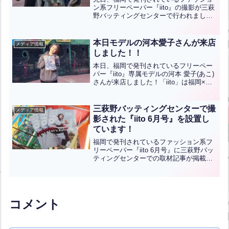
ン系フリーペーパー『iito』の撮影が三萩
野バッティングセンターで行われまし
た！その模様が5月31日発刊の『iito 6月
号』でご覧になれます！インスタ⇒
本日モデルの河本愛子さんが来店
メディア情報
しました！！
本日、福岡で発刊されているフリーペー
パー『iito』専属モデルの河本 愛子(あこ)
さんが来店しました！「iito」は福岡×ア
ジアをメインに活動し、新たなカルチャ
ーを発信していくライフスタイルマガジ
ンとして創刊されました。iitoで専属モデ
三萩野バッティングセンターで撮
メディア情報
ル...全文はクリック
影された『iito 6月号』を設置し
ています！
福岡で発刊されているファッション系フ
リーペーパー『iito 6月号』に三萩野バッ
ティングセンターでの取材記事が掲載さ
れています。店内に設置しておりますの
で、お気軽にお持ち帰りください。
コメント