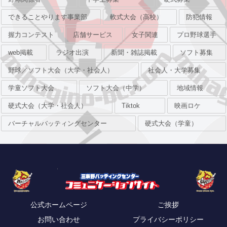
できることやります事業部
軟式大会（高校）
防犯情報
握力コンテスト
店舗サービス
女子関連
プロ野球選手
web掲載
ラジオ出演
新聞・雑誌掲載
ソフト募集
野球／ソフト大会（大学・社会人）
社会人・大学募集
学童ソフト大会
ソフト大会（中学）
地域情報
硬式大会（大学・社会人）
Tiktok
映画ロケ
バーチャルバッティングセンター
硬式大会（学童）
公式ホームページ
ご挨拶
お問い合わせ
プライバシーポリシー