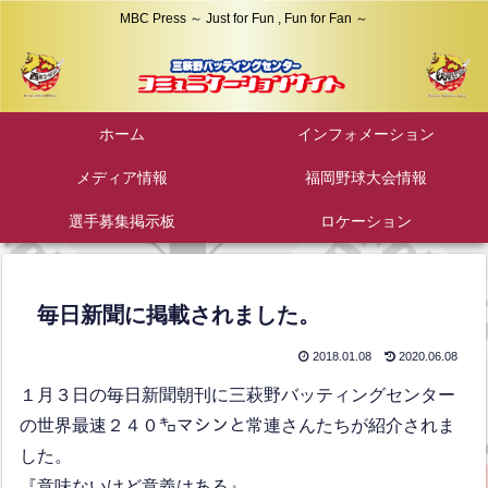
MBC Press ～ Just for Fun , Fun for Fan ～
ホーム
インフォメーション
メディア情報
福岡野球大会情報
選手募集掲示板
ロケーション
毎日新聞に掲載されました。
2018.01.08
2020.06.08
１月３日の毎日新聞朝刊に三萩野バッティングセンター
の世界最速２４０㌔マシンと常連さんたちが紹介されま
した。
『意味ないけど意義はある』。。。