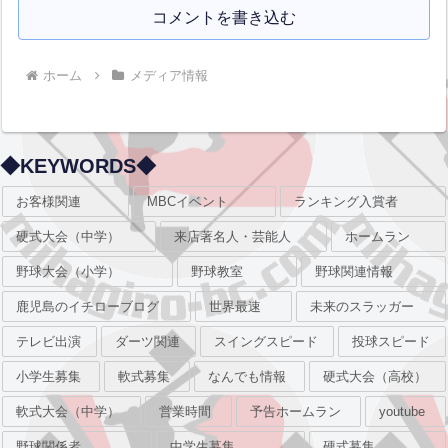
コメントを書き込む
ホーム
メディア情報
◆KEYWORDS◆
お客様関連
MBCイベント
ランキング入賞者
硬式大会（中学）
来店著名人・芸能人
ホームラン
野球大会（小学）
野球教室
野球関連情報
鹿児島のイチローブログ
世界最速
未来のスラッガー
テレビ出演
ダーツ関連
スイングスピード
投球スピード
小学生募集
軟式募集
なんでも情報
硬式大会（高校）
軟式大会（中学）
営業時間
予告ホームラン
youtube
野球関係者
中学生募集
硬式募集