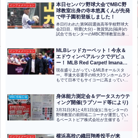
本日センバツ野球大会でMBC野
インフォメーション
球教室出身の寺本悠真くんが先発
で甲子園初登板しました！
本日行われた第96回選抜高等学校野球大
会2日目、明豊(大分)－敦賀気比(福井)の
試合で当センターのMBC野球教室出身で
ある明豊高校の寺本悠真くんが本日初登
板しました！！抜群の制球力で打たせて
アウトを取るピッチングで6回の途中まで
MLBレッドカーペット！今永＆
インフォメーション
投げましたが...全文はクリック
エドウィンペアルックでデビュ
ー！ MLB Red Carpet! Imanaga
and Edwin debut in matching
現在盛り上がっているMLBオールスタ
outfits【ENG CHT KOR JPN】
ー。早速大谷選手の特大3ランホームラン
もでて日本でもサイコーに高まっている
ところですが、ここ三萩野バッティング
センターでは別の話題で盛り上がってい
ます。試合に先立って行われたレッドカ
身体能力測定会＆データスカウテ
MBC情報広場
ーペットショーでなんと...全文はクリッ
ィング開催(ラプソード等により)
ク
3月31日(木)と4月1日(金)に当センターの
野球教室の前田祐二コーチが運営してい
るベーストピア株式会社が主催する「身
体能力測定会＆データスカウティング」
が福岡市の西部運動公園野球場で開催さ
れます。ＺＥＴＴ社の身体測定や、ラプ
横浜高校の織田翔希投手が来
インフォメーション