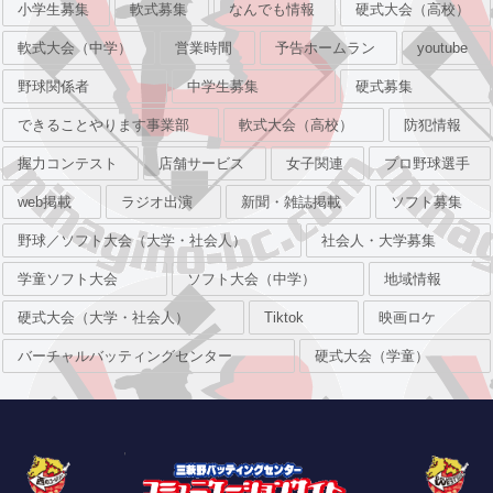
小学生募集
軟式募集
なんでも情報
硬式大会（高校）
軟式大会（中学）
営業時間
予告ホームラン
youtube
野球関係者
中学生募集
硬式募集
できることやります事業部
軟式大会（高校）
防犯情報
握力コンテスト
店舗サービス
女子関連
プロ野球選手
web掲載
ラジオ出演
新聞・雑誌掲載
ソフト募集
野球／ソフト大会（大学・社会人）
社会人・大学募集
学童ソフト大会
ソフト大会（中学）
地域情報
硬式大会（大学・社会人）
Tiktok
映画ロケ
バーチャルバッティングセンター
硬式大会（学童）