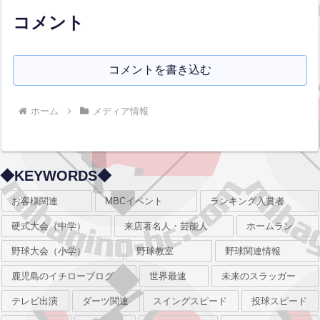
体です。昨年度はタイや...全文はクリッ
ク
コメント
コメントを書き込む
ホーム
メディア情報
◆KEYWORDS◆
お客様関連
MBCイベント
ランキング入賞者
硬式大会（中学）
来店著名人・芸能人
ホームラン
野球大会（小学）
野球教室
野球関連情報
鹿児島のイチローブログ
世界最速
未来のスラッガー
テレビ出演
ダーツ関連
スイングスピード
投球スピード