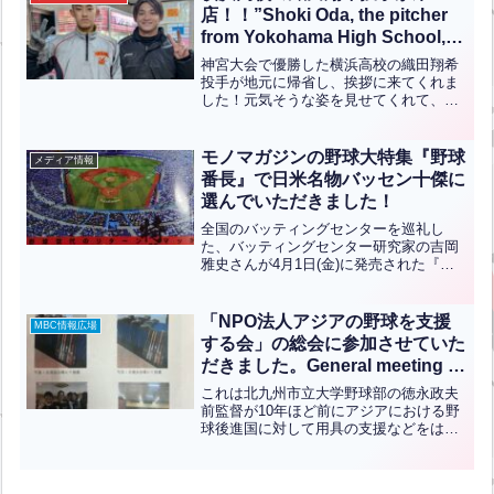
ソードを使って...全文はクリック
店！！”Shoki Oda, the pitcher
from Yokohama High School,
visited the batting
神宮大会で優勝した横浜高校の織田翔希
center!!”【ENG CHT KOR
投手が地元に帰省し、挨拶に来てくれま
した！元気そうな姿を見せてくれて、と
JPN】
ても嬉しかったです！これからも織田翔
希くんのさらなる活躍をスタッフ一同、
そしてお客様も応援しています！頑張っ
モノマガジンの野球大特集『野球
メディア情報
てくださいね！Shoki...全文はクリック
番長』で日米名物バッセン十傑に
選んでいただきました！
全国のバッティングセンターを巡礼し
た、バッティングセンター研究家の吉岡
雅史さんが4月1日(金)に発売された『モ
ノ・マガジン』の野球大特集「ナニワの
バッセン侍 日米バッティングセンター
1000店舗斬りへの道」というインタビュ
「NPO法人アジアの野球を支援
MBC情報広場
ー記事が掲載されて...全文はクリック
する会」の総会に参加させていた
だきました。General meeting of
the NPO “Association for
これは北九州市立大学野球部の徳永政夫
Supporting Baseball in
前監督が10年ほど前にアジアにおける野
球後進国に対して用具の支援などをはじ
Asia.”(英中翻訳）
め野球等スポーツを通じた国際交流事業
を行い野球の国際的発展並びに有効と親
善に寄与することを目的に設立された団