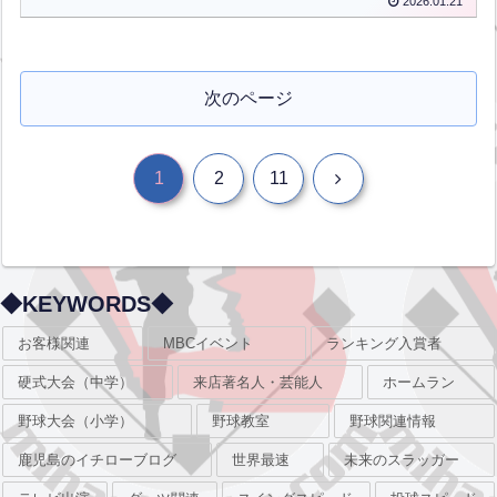
2026.01.21
次のページ
次
1
2
11
へ
◆KEYWORDS◆
お客様関連
MBCイベント
ランキング入賞者
硬式大会（中学）
来店著名人・芸能人
ホームラン
野球大会（小学）
野球教室
野球関連情報
鹿児島のイチローブログ
世界最速
未来のスラッガー