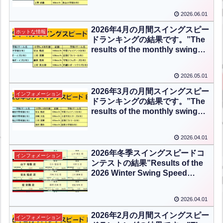
as follows.”【ENG CHT KOR
2026.06.01
JPN】
2026年4月の月間スイングスピー
ホットな情報
ドランキングの結果です。”The
results of the monthly swing
speed ranking for April 2026
are as follows.”【ENG CHT
2026.05.01
KOR JPN】
2026年3月の月間スイングスピー
インフォメーション
ドランキングの結果です。”The
results of the monthly swing
speed ranking for March 2026
are as follows.”【ENG CHT
2026.04.01
KOR JPN】
2026年冬季スイングスピードコ
インフォメーション
ンテストの結果”Results of the
2026 Winter Swing Speed
Contest”【ENG CHT KOR
JPN】
2026.04.01
2026年2月の月間スイングスピー
インフォメーション