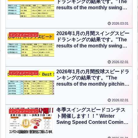
ドランキングの結果です。”The
results of the monthly swing
speed ranking for February
2026 are as follows.”【ENG
2026.03.01
CHT KOR JPN】
2026年1月の月間スイングスピー
インフォメーション
ドランキングの結果です。”The
results of the monthly swing
speed ranking for January
2026 are as follows.”【ENG
2026.02.01
CHT KOR JPN】
2026年1月の月間投球スピードラ
インフォメーション
ンキングの結果です。”The
results of the monthly pitching
speed ranking for January
2026 are as follows.”【ENG
2026.02.01
CHT KOR JPN】
冬季スイングスピードコンテス
インフォメーション
ト開催します！！” Winter
Swing Speed Contest Coming
Soon!!”【ENG CHT KOR
JPN】