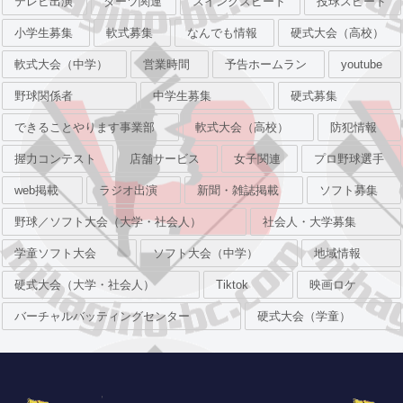
テレビ出演
ダーツ関連
スイングスピード
投球スピード
小学生募集
軟式募集
なんでも情報
硬式大会（高校）
軟式大会（中学）
営業時間
予告ホームラン
youtube
野球関係者
中学生募集
硬式募集
できることやります事業部
軟式大会（高校）
防犯情報
握力コンテスト
店舗サービス
女子関連
プロ野球選手
web掲載
ラジオ出演
新聞・雑誌掲載
ソフト募集
野球／ソフト大会（大学・社会人）
社会人・大学募集
学童ソフト大会
ソフト大会（中学）
地域情報
硬式大会（大学・社会人）
Tiktok
映画ロケ
バーチャルバッティングセンター
硬式大会（学童）