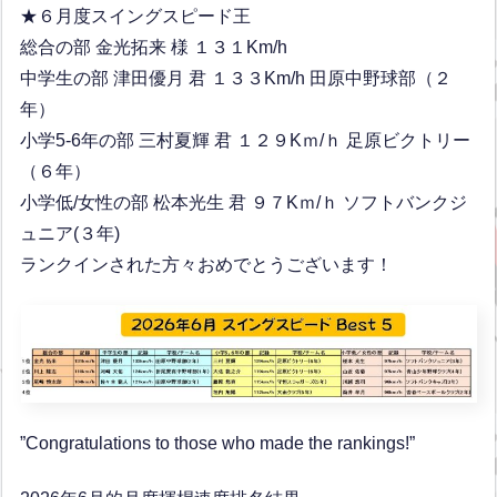
★６月度スイングスピード王
総合の部 金光拓来 様 １３１Km/h
中学生の部 津田優月 君 １３３Km/h 田原中野球部（２
年）
小学5-6年の部 三村夏輝 君 １２９Kｍ/ｈ 足原ビクトリー
（６年）
小学低/女性の部 松本光生 君 ９７Kｍ/ｈ ソフトバンクジ
ュニア(３年)
ランクインされた方々おめでとうございます！
”Congratulations to those who made the rankings!”