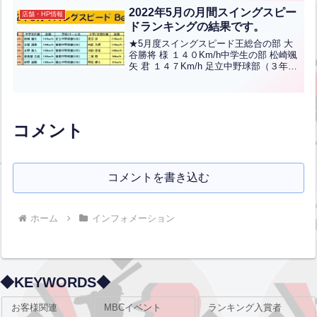
はクリック
2022年5月の月間スイングスピー
店舗・HP情報
ドランキングの結果です。
★5月度スイングスピード王総合の部 大
谷勝将 様 １４０Km/h中学生の部 松崎颯
矢 君 １４７Km/h 足立中野球部（３年）
小学／女性の部 夏目涼 君 １１９Km/h
小倉中央スターズ（６年）ランクインさ
れた方々おめでとうございます！
コメント
コメントを書き込む
ホーム
インフォメーション
◆KEYWORDS◆
お客様関連
MBCイベント
ランキング入賞者