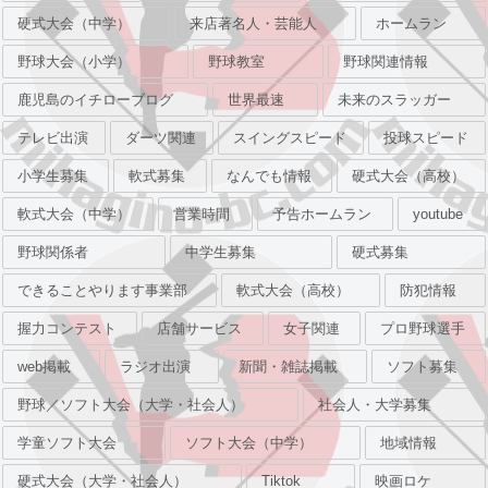
硬式大会（中学）
来店著名人・芸能人
ホームラン
野球大会（小学）
野球教室
野球関連情報
鹿児島のイチローブログ
世界最速
未来のスラッガー
テレビ出演
ダーツ関連
スイングスピード
投球スピード
小学生募集
軟式募集
なんでも情報
硬式大会（高校）
軟式大会（中学）
営業時間
予告ホームラン
youtube
野球関係者
中学生募集
硬式募集
できることやります事業部
軟式大会（高校）
防犯情報
握力コンテスト
店舗サービス
女子関連
プロ野球選手
web掲載
ラジオ出演
新聞・雑誌掲載
ソフト募集
野球／ソフト大会（大学・社会人）
社会人・大学募集
学童ソフト大会
ソフト大会（中学）
地域情報
硬式大会（大学・社会人）
Tiktok
映画ロケ