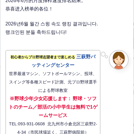
2026年6月的月度揮桿速度排名結果。
恭喜进入榜单的各位！
2026년6월 월간 스윙 속도 랭킹 결과입니다.
랭크인된 분들 축하드립니다!
三萩野バ
初心者からプロ野球志望者まで楽しめる
ッティングセンター
世界最速マシン、ソフトボールマシン、投球、
スイング等各種スピード計測、元プロ野球選手
による野球教室
※野球少年少女応援します
：
野球・ソフ
トのチーム／部活の小中学生は無料で1ゲ
ーム
サービス
TEL:093-931-0608 北九州市小倉北区三萩野2-
4-34（市民球場近く、三萩野病院前）