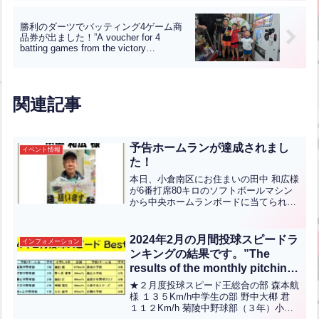
JPN】
勝利のダーツでバッティング4ゲーム商
品券が出ました！”A voucher for 4
batting games from the victory
darts!”【ENG CHT KOR JPN】
関連記事
予告ホームランが達成されまし
イベント情報
た！
本日、小倉南区にお住まいの田中 和広様
が6番打席80キロのソフトボールマシン
から中央ホームランボードに当てられ、
見事予告ホームランを達成しました！お
めでとうございます！予告ホームランイ
ベントは5月7日(日)までのイベントとな
2024年2月の月間投球スピードラ
インフォメーション
っておりますので...全文はクリック
ンキングの結果です。”The
results of the monthly pitching
speed ranking for February
★２月度投球スピード王総合の部 森本航
2024 are as follows.”(英中翻訳)
様 １３５Km/h中学生の部 野中大椰 君
１１２Km/h 菊陵中野球部（３年）小学5-