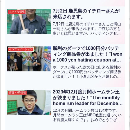
6年の部 濵田航 君 １０７Kｍ/ｈ 蓑島小
学校（６年）小学低/女性の部 野尻輝久
君 ８２Kｍ/ｈ 小倉中央ス...全文はクリッ
7月2日 鹿児島のイチローさんが
ホットな情報
ク
来店されます。
7月2日に鹿児島のイチローさんこと満山
一朗さんが来店されます。ご存じの方も
多いとは思いますが、バッティングセン
ターでのホームラン王として85歳の現在
でも現役でバッティングセンターでのホ
ームラン記録を継続させています。当セ
勝利のダーツで1000円分バッテ
インフォメーション
ンターのイチローさん...全文はクリック
ィング商品券が出ました！”I won
a 1000 yen batting coupon at
the Victory Darts!”【ENG CHT
ホークスが勝った次の日に出来る勝利の
KOR JPN】
ダーツにて1000円分バッティング商品券
が出ました！！小倉北区からお越しの吉
田碧透くんです！おめでとうございま
す！！こちらの勝利のダーツはシーズン
が終わるまで開催しております！勝利の
2023年12月度月間ホームラン王
店舗・HP情報
ダーツチケットがあれば...全文はクリッ
が決まりました！”The monthly
ク
home run leader for December
2023 has been determined!”(英
12月の月間ホームラン数は134本です。
中翻訳)
月間ホームラン王はMBC教室に通ってい
る宮脇大輝くんです。おめでとうござい
ます！【English】The total number of
home runs for the month of Dece...全文